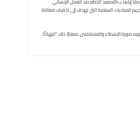
فًا إياها بـ«التصعيد الخطير ضد العمل الإنساني
ريم المبادرات السلمية التي تهدف إلى تخفيف معاناة
 صورة النشطاء والمتضامنين، معتبرًا ذلك “انتهاكًا