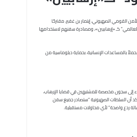
الجامع
الأزهر
للقضايا
أمن القومي الصهيوني، إيتمار بن غفير، مقترحًا
الخميس, 6 أغسطس 2026
المعاصرة:
خلال ملتقى الجامع الأزهر للقضايا
عالمي” كـ «إرهابيين»، ومصادرة سفنهم لاستخدامها
حفظ
التقديم لحج
المعاصرة: حفظ الأمانة والابتعاد عن
الأمانة
.. المواعيد وطرق
الغش والتدليس من أهم أسباب
والابتعاد
لكاملة
ترابط المجتمع
عن
ملاً بالمساعدات الإنسانية، بحماية دبلوماسية من
الغش
والتدليس
من
أهم
أسباب
ترابط
اء إلى سجون مخصصة للمشتبهين في قضايا الإرهاب،
المجتمع
وأكد أن السلطات الصهيونية “ستصادر جميع سفن
الة ردع واضحة” لأي محاولات مستقبلية.