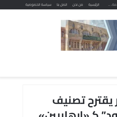
الرئيسية
من نحن
اتصل بنا
سياسة الخصوصية
ر يقترح تصنيف
” كـ«إرهابيين»
خلال
ملتقى