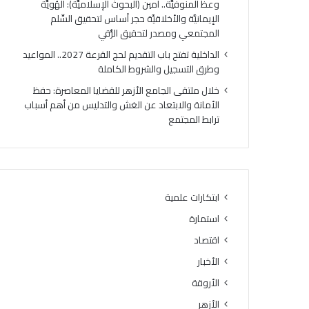
وعظ المنوفيَّة.. أمين (البحوث الإسلاميَّة): الهُويَّة
الإيمانيَّة والأخلاقيَّة حجر أساس لتحقيق السِّلم
المجتمعي ومصدر لتحقيق الرُّقي
الداخلية تفتح باب التقديم لحج القرعة 2027.. المواعيد
وطرق التسجيل والشروط الكاملة
خلال ملتقى الجامع الأزهر للقضايا المعاصرة: حفظ
الأمانة والابتعاد عن الغش والتدليس من أهم أسباب
ترابط المجتمع
ابتكارات علمية
استمارة
اقتصاد
الأخبار
الأروقة
الأزهر