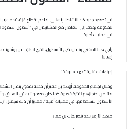
باب
الخميس, 6 أغسطس 2026
ال مشاركته في الملتقى الفكري
تقى
التقديم
ري
أوَّل لمنطقة وعظ المنوفيَّة.. أمين
لحج
في تصعيد جديد ضد النشاط الإنساني الداعم لقطاع غزة، قدم وزير ال
ل
القرعة
لبحوث الإسلاميَّة): الهُويَّة
للحكومة يهدف إلى التعامل مع المشاركين في “أسطول الصمود ال
الخميس, 6 أغسطس 2026
قة
2027..
إيمانيَّة والأخلاقيَّة حجر أساس
الداخلية تفتح باب 
في عمليات أمنية.
المواعيد
حقيق السِّلم المجتمعي ومصدر
القرعة 2027
يَّة..
وطرق
حقيق الرُّقي
التسجيل والشروط ا
التسجيل
يأتي هذا المقترح بينما يحظى الأسطول، الذي انطلق من برشلونة مح
حوث
والشروط
إسبانيا.
اميَّة):
الكاملة
َّة
إجراءات عقابية “غير مسبوقة”
نيَّة
لاقيَّة
وخلال اجتماع للحكومة، أوضح بن غفير أن خطته تقضي بنقل النشط
س
بدلاً من احتجازهم لفترة قصيرة كما كان معمولاً به في السابق، 
يق
الأسطول لاستخدامها في عمليات أمنية”، معتبرًا أن ذلك سيمثل “رس
م
تمعي
در
مرصد الأزهر يندد بتصريحات بن غفير
يق
ي