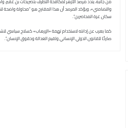
من جانبه، يندد مرصد الأزهر لمكافحة التطرف بتصريحات بن غفير، واص
والتضامني»، ويؤكد المرصد أن هذا المقترح هو “محاولة واضحة لتج
سكان غزة المحاصرين”.
كما يعرب عن إدانته لاستخدام تهمة «الإرهاب» كسلاح سياسي لتشويه
صارخًا للقانون الدولي الإنساني ولقيم العدالة وحقوق الإنسان”.