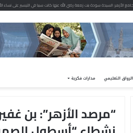
د نتيجة الدور الثاني للشهادة الثانوية الأزهرية لمعاهد فلسطين بنسبة نجاح 97.7%
الرواق التعليمي
مدارات فكرية
“مرصد الأزهر”: بن غفي
نشطاء “أسطول الصمود
الداخلية
كته
تفتح