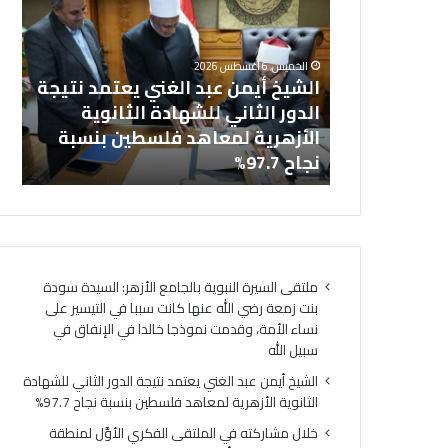
عبد
في
خل
الغني
المل
بالجامع
يعتمد
الفك
ال
الخميس, 6 أغسطس 2026
نتيجة
الأوَّ
نت زمعة رضي
الشيخ أيمن عبد الغني يعتمد نتيجة
(ا
الدور
لمنط
 التيسير على
الدور الثاني للشهادة الثانوية
ال
الثاني
وعظ
ذجا خالدا
الأزهرية لمعاهد فلسطين بنسبة
لت
للشهادة
المنوف
ه
نجاح 97.7%
لت
الثانوية
أمين
الأزهرية
(الب
لمعاهد
الإسل
فلسطين
الهُوي
بنسبة
الإيما
نجاح
والأخ
ملتقى السيرة النبوية بالجامع الأزهر: السيدة سودة
97.7%
حجر
بنت زمعة رضي الله عنها كانت سببا في التيسير على
أسا
نساء الأمة، وقدمت نموذجا خالدا في الإنفاق في
لتحق
سبيل الله
السِّل
المج
الشيخ أيمن عبد الغني يعتمد نتيجة الدور الثاني للشهادة
ومص
الثانوية الأزهرية لمعاهد فلسطين بنسبة نجاح 97.7%
لتحق
خلال مشاركته في الملتقى الفكري الأوَّل لمنطقة
الرُّق