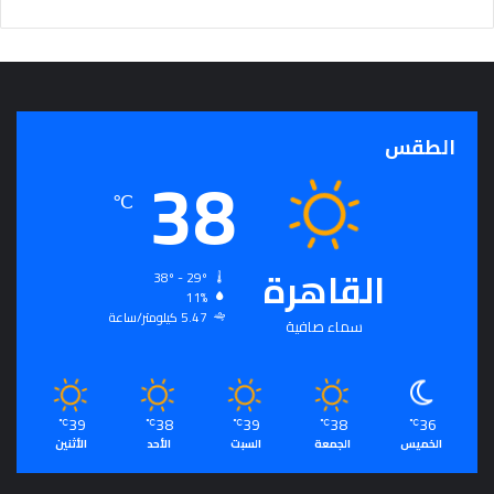
الطقس
38
℃
القاهرة
38º - 29º
11%
5.47 كيلومتر/ساعة
سماء صافية
39
38
39
38
36
℃
℃
℃
℃
℃
الخميس
الجمعة
السبت
الأحد
الأثنين