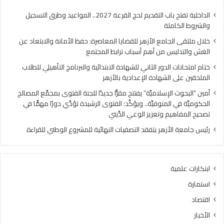
من
الإع
أهم
بالأ
الداخلية تفتح باب التقديم لحج القرعة 2027.. المواعيد وطرق التسجيل
أسباب
والشروط الكاملة
ترابط
خلال ملتقى الجامع الأزهر للقضايا المعاصرة: حفظ الأمانة والابتعاد عن
المجتمع
الغش والتدليس من أهم أسباب ترابط المجتمع
ختام امتحانات الدور الثاني للشهادة الابتدائية والبرنامج التأهيلي للطلاب
الملحقين على الشهادة الإعدادية بالأزهر
أمين “البحوث الإسلاميَّة” يفتتح مقرًّا جديدًا للجنة الفتوى بمجمَّع المصالح
الحكوميَّة في المنوفيَّة.. ويؤكِّد: الفتوى الرشيدة تؤدِّي دورًا مهمًّا في
تصحيح المفاهيم وتعزيز الوعي الدِّيني
رئيس جامعة الأزهر يتفقد التصفيات النهائية للمشروع الوطني للقراءة
ابتكارات علمية
استمارة
اقتصاد
الأخبار