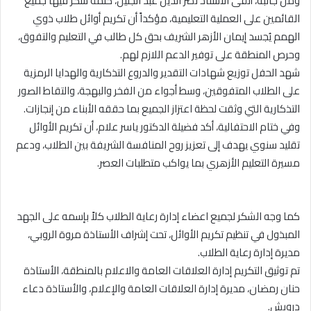
ومن جانبه، ألقى الأستاذ نصر الدين عبد الجليل، كلمة شكر فيها جميع
القائمين على العملية التعليمية، مؤكداً أن تكريم أوائل طلاب ذوي
الهمم يُجسد إيمان الأزهر الشريف بحق كل طالب في التعليم والتفوق،
وحرص المنطقة على توفير الدعم اللازم لهم.
شهد الحفل توزيع شهادات التقدير والدروع التذكارية والهدايا الرمزية
على الطلاب المتفوقين، وسط أجواء من الفخر والبهجة، والتقاط الصور
التذكارية التي وثقت لحظة اعتزاز الجميع بما حققه الأبناء من إنجازات.
وفي ختام الاحتفالية، أكد فضيلة الدكتور ياسر علام، أن تكريم الأوائل
تقليد سنوي يهدف إلى تعزيز روح المنافسة الشريفة بين الطلاب، ودعم
مسيرة التعليم الأزهري بما يواكب متطلبات العصر.
كما وجه الشكر لجميع اعضاء إدارة رعاية الطلاب كلاً بإسمه على الجهد
المبذول في تنظيم تكريم الأوائل، تحت إشراف الأستاذة مروة الروبي،
مديرة إدارة رعاية الطلاب.
تم توثيق التكريم إدارة العلاقات العامة والاعلام بالمنطقة، الأستاذة
حنان رمضان، مديرة إدارة العلاقات العامة والإعلام، والأستاذة دعاء
درويش.