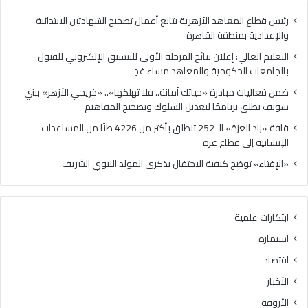
مساء
برنا
غدٍ
لتع
رئيس قطاع المعاهد الأزهرية يتابع أعمال تصحيح الشهادتين الابتدائية
الس
والإعدادية بمنطقة القاهرة
وتص
التعليم العالي: إعلان نتائج المرحلة الأولى للتنسيق الإلكتروني للقبول
الم
بالجامعات الحكومية والمعاهد مساء غدٍ
ضمن فعاليات مبادرة «حياتك أمانة.. فلا تهلكها».. «خريجي الأزهر» ببني
سويف يطلق برنامجًا لتعديل السلوك وتصحيح المفاهيم
قافة «زاد العزة» الـ 252 تنطلق بأكثر من 4226 طنًا من المساعدات
الإنسانية إلى قطاع غزة
«الإفتاء» توضح كيفية الاحتفال بذكرى المولد النبوي الشريف
ابتكارات علمية
استمارة
اقتصاد
الأخبار
الأروقة