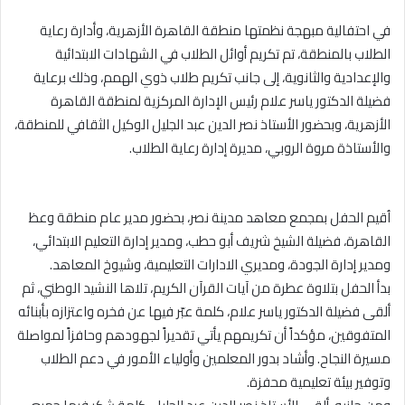
في احتفالية مبهجة نظمتها منطقة القاهرة الأزهرية، وأدارة رعاية
الطلاب بالمنطقة، تم تكريم أوائل الطلاب في الشهادات الابتدائية
والإعدادية والثانوية، إلى جانب تكريم طلاب ذوي الهمم، وذلك برعاية
فضيلة الدكتور ياسر علام رئيس الإدارة المركزية لمنطقة القاهرة
الأزهرية، وبحضور الأستاذ نصر الدين عبد الجليل الوكيل الثقافي للمنطقة،
والأستاذة مروة الروبي، مديرة إدارة رعاية الطلاب.
اُقيم الحفل بمجمع معاهد مدينة نصر، بحضور مدير عام منطقة وعظ
القاهرة، فضيلة الشيخ شريف أبو حطب، ومدير إدارة التعليم الابتدائي،
ومدير إدارة الجودة، ومديري الادارات التعليمية، وشيوخ المعاهد.
بدأ الحفل بتلاوة عطرة من آيات القرآن الكريم، تلاها النشيد الوطني، ثم
ألقى فضيلة الدكتور ياسر علام، كلمة عبّر فيها عن فخره واعتزازه بأبنائه
المتفوقين، مؤكداً أن تكريمهم يأتي تقديراً لجهودهم وحافزاً لمواصلة
مسيرة النجاح. وأشاد بدور المعلمين وأولياء الأمور في دعم الطلاب
وتوفير بيئة تعليمية محفزة.