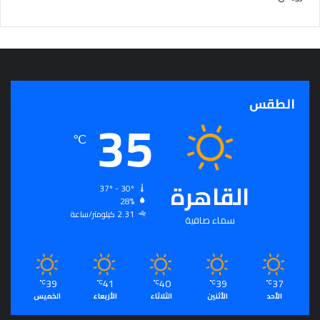
الطقس
35
℃
القاهرة
37º - 30º
28%
2.31 كيلومتر/ساعة
سماء صافية
39
41
40
39
37
℃
℃
℃
℃
℃
الأحد
الأثنين
الثلاثاء
الأربعاء
الخميس