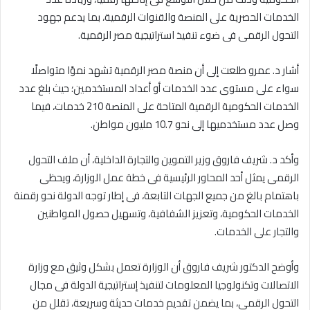
الخدمات الحصرية على المنصة والقنوات الرقمية، بما يدعم جهود
التحول الرقمى فى ضوء تنفيذ استراتيجية مصر الرقمية.
أشار د. عمرو طلعت إلى أن منصة مصر الرقمية تشهد نموًا متواصلًا
سواء على مستوى عدد الخدمات أو أعداد المستخدمين؛ حيث بلغ عدد
الخدمات الحكومية الرقمية المتاحة على المنصة 210 خدمات، فيما
وصل عدد مستخدميها إلى نحو 10.7 مليون مواطن.
وأكد د. شريف فاروق وزير التموين والتجارة الداخلية، أن ملف التحول
الرقمى يمثل أحد المحاور الرئيسية فى خطة عمل الوزارة، ويحظى
باهتمام بالغ من جميع الجهات التابعة، فى إطار توجه الدولة نحو رقمنة
الخدمات الحكومية، وتعزيز الشفافية، وتسهيل حصول المواطنين
والتجار على الخدمات.
وأوضح الدكتور شريف فاروق أن الوزارة تعمل بشكل وثيق مع وزارة
الاتصالات وتكنولوجيا المعلومات لتنفيذ إستراتيجية الدولة فى مجال
التحول الرقمى، بما يضمن تقديم خدمات حديثة وسريعة، تقلل من