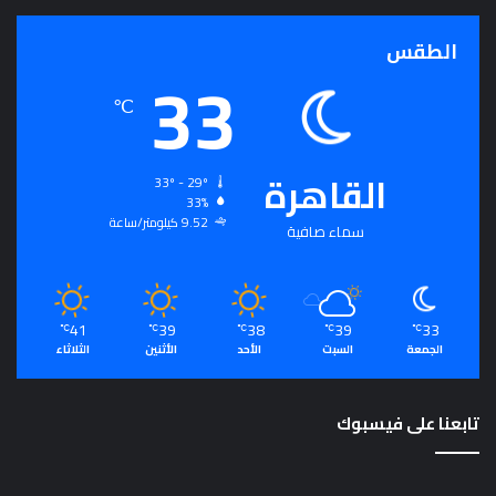
الطقس
33
℃
القاهرة
33º - 29º
33%
9.52 كيلومتر/ساعة
سماء صافية
41
39
38
39
33
℃
℃
℃
℃
℃
الجمعة
السبت
الأحد
الأثنين
الثلاثاء
تابعنا على فيسبوك