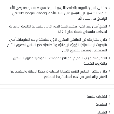
فلسطين
الهُو
بنسبة
الإيم
ملتقى السيرة النبوية بالجامع الأزهر: السيدة سودة بنت زمعة رضي الله
نجاح
والأ
عنها كانت سببا في التيسير على نساء الأمة، وقدمت نموذجا خالدا في
97.7%
حجر
الإنفاق في سبيل الله
أس
الشيخ أيمن عبد الغني يعتمد نتيجة الدور الثاني للشهادة الثانوية الأزهرية
لتح
لمعاهد فلسطين بنسبة نجاح 97.7%
السّ
الم
خلال مشاركته في الملتقى الفكري الأوَّل لمنطقة وعظ المنوفيَّة.. أمين
ومص
(البحوث الإسلاميَّة): الهُويَّة الإيمانيَّة والأخلاقيَّة حجر أساس لتحقيق السِّلم
لتح
المجتمعي ومصدر لتحقيق الرُّقي
الرُّ
الداخلية تفتح باب التقديم لحج القرعة 2027.. المواعيد وطرق التسجيل
والشروط الكاملة
خلال ملتقى الجامع الأزهر للقضايا المعاصرة: حفظ الأمانة والابتعاد عن
الغش والتدليس من أهم أسباب ترابط المجتمع
ابتكارات علمية
استمارة
اقتصاد