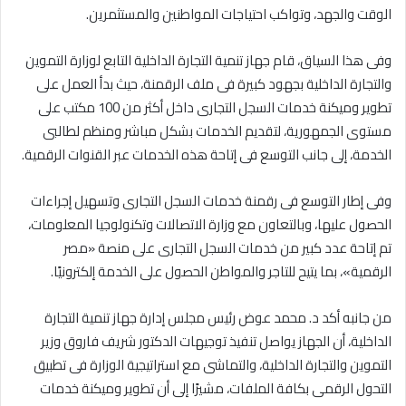
الوقت والجهد، وتواكب احتياجات المواطنين والمستثمرين.
وفى هذا السياق، قام جهاز تنمية التجارة الداخلية التابع لوزارة التموين
والتجارة الداخلية بجهود كبيرة فى ملف الرقمنة، حيث بدأ العمل على
تطوير وميكنة خدمات السجل التجارى داخل أكثر من 100 مكتب على
مستوى الجمهورية، لتقديم الخدمات بشكل مباشر ومنظم لطالبى
الخدمة، إلى جانب التوسع فى إتاحة هذه الخدمات عبر القنوات الرقمية.
وفى إطار التوسع فى رقمنة خدمات السجل التجارى وتسهيل إجراءات
الحصول عليها، وبالتعاون مع وزارة الاتصالات وتكنولوجيا المعلومات،
تم إتاحة عدد كبير من خدمات السجل التجارى على منصة «مصر
الرقمية»، بما يتيح للتاجر والمواطن الحصول على الخدمة إلكترونيًا.
من جانبه أكد د. محمد عوض رئيس مجلس إدارة جهاز تنمية التجارة
الداخلية، أن الجهاز يواصل تنفيذ توجيهات الدكتور شريف فاروق وزير
التموين والتجارة الداخلية، والتماشى مع استراتيجية الوزارة فى تطبيق
التحول الرقمى بكافة الملفات، مشيرًا إلى أن تطوير وميكنة خدمات