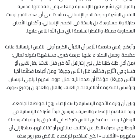
بالقيم التي تشترك فيها الإنسانية جمعاء، وفي مقدمتها قدسية
النفس البشرية وحرمة الدم الإنساني، مشددًا على أن هذه القيم ليست
طارئة ولا مستوردة، بل راسخة في الضمير الإنساني، وأكدتها الأديان
السماوية جميعًا، والفطر السليمة التي جبل الله الناس عليها.
وأوضح رئيس جامعة الأزهر أن القرآن الكريم أولى النفس الإنسانية عناية
عظيمة، وجعل الاعتداء عليها جريمة كبرى، مستشهدًا بقوله تعالى:
﴿مِنْ أَجْلِ ذَٰلِكَ كَتَبْنَا عَلَىٰ بَنِي إِسْرَائِيلَ أَنَّهُ مَن قَتَلَ نَفْسًا بِغَيْرِ نَفْسٍ أَوْ
فَسَادٍ فِي الْأَرْضِ فَكَأَنَّمَا قَتَلَ النَّاسَ جَمِيعًا ۖ وَمَنْ أَحْيَاهَا فَكَأَنَّمَا أَحْيَا
النَّاسَ جَمِيعًا﴾، مؤكدًا أن هذه الآية تمثل ذروة التكريم الإلهي للإنسان،
وتؤسس لمنظومة أخلاقية تحرم العنف والقتل والعدوان بجميع صوره.
وبيّن أن وثيقة الأخوة الإنسانية جاءت لإحياء روح المواطنة الجامعة،
ونبذ مفاهيم الإقصاء والتصنيف، وترسيخ مبدأ الشراكة الإنسانية في
الوطن الواحد، حيث يكون الناس شركاء في الحقوق والواجبات، وحماة
لأوطانهم، بصرف النظر عن اختلاف دياناتهم أو ثقافاتهم، مشيرًا إلى أن
مفهوم «الأقليات» الذي يُستخدم للإقصاء يتناقض مع روح هذه