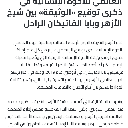
العالمي للأخوة الإنسانية في
ذكرى توقيع «الوثيقة» بين شيخ
الأزهر وبابا الفاتيكان الراحل
أقام الأزهر الشريف اليوم الأربعاء احتفالية بمناسبة اليوم العالمي
للأخوة الإنسانية، الذي يوافق الرابع من فبراير من كل عام، إحياءً
لذكرى توقيع وثيقة الأخوة الإنسانية التاريخية التي وقّعها فضيلة
الإمام الأكبر أ.د. أحمد الطيب، شيخ الأزهر الشريف، وقداسة البابا
فرنسيس، بابا الفاتيكان، في أبوظبي عام 2019، وذلك في إطار ترسيخ
الدور العالمي للأزهر في إرساء قيم التعايش الإنساني، وتعزيز ثقافة
الحوار والسلام بين أتباع الأديان والثقافات المختلفة.
وشهدت الاحتفالية، التي أُقيمت بمشيخة الأزهر الشريف، حضور د.محمد
عبد الرحمن الضويني، وكيل الأزهر الشريف عضو مجلس إدارة المنظمة
العالمية لخريجي الأزهر، و د.سلامة داود، رئيس جامعة الأزهر نائب رئيس
منظمة خريجي الأزهر، ونيافة الأنبا إرميا، الأسقف العام ورئيس المركز