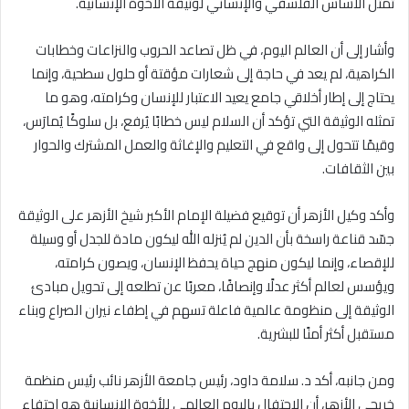
تمثل الأساس الفلسفي والإنساني لوثيقة الأخوة الإنسانية.
وأشار إلى أن العالم اليوم، في ظل تصاعد الحروب والنزاعات وخطابات
الكراهية، لم يعد في حاجة إلى شعارات مؤقتة أو حلول سطحية، وإنما
يحتاج إلى إطار أخلاقي جامع يعيد الاعتبار للإنسان وكرامته، وهو ما
تمثله الوثيقة التي تؤكد أن السلام ليس خطابًا يُرفع، بل سلوكًا يُمارَس،
وقيمًا تتحول إلى واقع في التعليم والإغاثة والعمل المشترك والحوار
بين الثقافات.
وأكد وكيل الأزهر أن توقيع فضيلة الإمام الأكبر شيخ الأزهر على الوثيقة
جسّد قناعة راسخة بأن الدين لم يُنزله الله ليكون مادة للجدل أو وسيلة
للإقصاء، وإنما ليكون منهج حياة يحفظ الإنسان، ويصون كرامته،
ويؤسس لعالم أكثر عدلًا وإنصافًا، معربًا عن تطلعه إلى تحويل مبادئ
الوثيقة إلى منظومة عالمية فاعلة تسهم في إطفاء نيران الصراع وبناء
مستقبل أكثر أمنًا للبشرية.
ومن جانبه، أكد د. سلامة داود، رئيس جامعة الأزهر نائب رئيس منظمة
خريجي الأزهر، أن الاحتفال باليوم العالمي للأخوة الإنسانية هو احتفاء