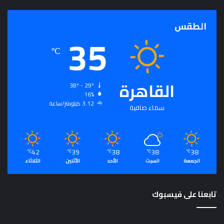
الطقس
35
℃
القاهرة
38º - 29º
16%
3.12 كيلومتر/ساعة
سماء صافية
42
39
38
38
38
℃
℃
℃
℃
℃
الجمعة
السبت
الأحد
الأثنين
الثلاثاء
تابعنا على فيسبوك