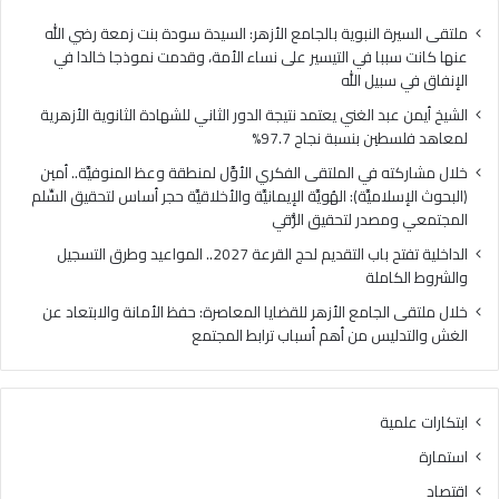
فلسطين
الهُو
بنسبة
الإيم
ملتقى السيرة النبوية بالجامع الأزهر: السيدة سودة بنت زمعة رضي الله
نجاح
والأ
عنها كانت سببا في التيسير على نساء الأمة، وقدمت نموذجا خالدا في
97.7%
حجر
الإنفاق في سبيل الله
أس
الشيخ أيمن عبد الغني يعتمد نتيجة الدور الثاني للشهادة الثانوية الأزهرية
لتح
لمعاهد فلسطين بنسبة نجاح 97.7%
السّ
الم
خلال مشاركته في الملتقى الفكري الأوَّل لمنطقة وعظ المنوفيَّة.. أمين
ومص
(البحوث الإسلاميَّة): الهُويَّة الإيمانيَّة والأخلاقيَّة حجر أساس لتحقيق السِّلم
لتح
المجتمعي ومصدر لتحقيق الرُّقي
الرُّ
الداخلية تفتح باب التقديم لحج القرعة 2027.. المواعيد وطرق التسجيل
والشروط الكاملة
خلال ملتقى الجامع الأزهر للقضايا المعاصرة: حفظ الأمانة والابتعاد عن
الغش والتدليس من أهم أسباب ترابط المجتمع
ابتكارات علمية
استمارة
اقتصاد