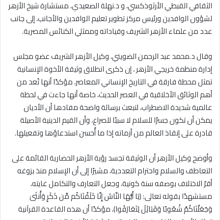
الثقافي القبطي الأرثوذكسي، و د.نهلة الصعيدي، مستشارة شيخ الأزهر
لشؤون الوافدين ورئيس مركز تطوير تعليم الوافدين والأجانب، إلى جانب
عدد من علماء الأزهر الشريف وقياداته وممثلي الكنائس المصرية.
وقال د.محمد عبد الرحمن الضويني، وكيل الأزهر الشريف عضو مجلس
إدارة منظمة خريجي الأزهر ، إن ذكرى انطلاق وثيقة الأخوة الإنسانية
تمثل محطة فارقة في التاريخ الإنساني المعاصر، مؤكدًا أنها تُعد من
أهم الوثائق الأخلاقية في العصر الحديث، خاصة أنها جاءت في لحظة
عالمية شديدة الاضطراب، لتبعث برسالة واضحة مفادها أن الأديان
يمكن أن تكون جسرًا للسلام لا سببًا للصراع، وأن القيم الدينية الأصيلة
قادرة على إنقاذ العالم من أزماته إذا ما أُحسن استدعاؤها وتفعيلها.
وأوضح وكيل الأزهر أن الوثيقة تجسد رؤية الأزهر الحضارية القائمة على
التعاطف والسلام واحترام التعددية، مشيرًا إلى أن الإسلام منذ بزوغه
أقرّ الاختلاف بوصفه سنة كونية، وجعل التعارف والتكامل غايته،
مستشهدًا بقوله تعالى: ﴿يَا أَيُّهَا النَّاسُ إِنَّا خَلَقْنَاكُم مِّن ذَكَرٍ وَأُنثَىٰ
وَجَعَلْنَاكُمْ شُعُوبًا وَقَبَائِلَ لِتَعَارَفُوا﴾، مؤكدًا أن هذه القاعدة القرآنية