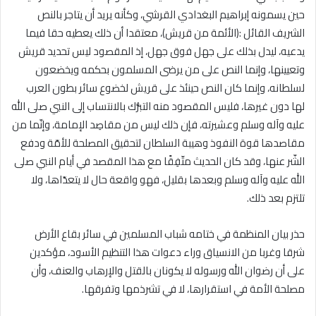
حين يسمونه إبراهيم البغدادي القرشي، وكأنه يريد أن يتاجر بالنص
الشريف القائل :(الأئمة من قريش)، معتقدا أن ذلك يعطيه حقا فيما
يدعيه، ليدل بذلك على جهل فوق جهل، إذ المقصود ليس تحديد قريش
وتعيينها، وإنما النص على من يرضى المسلمون بحكمه ويخضعون
لسلطانه، وإنما كان النص حينئذ على قريش لخضوع سائر بطون العرب
لها دون غيرها، فليس المقصود منه التبرُّك بالانتساب إلى النبي صلى الله
عليه وآله وسلم وعشيرته، فإن ذلك ليس من مقاصِد الإمامة، وإنّما من
مقاصدها قوة النفوذ وهيبة السلطان لتحقيق المصلحة للأمّة ودفع
الشّر عنها، وقد كان الحديث متّفِقًا مع هذا المقصد في أيام النبي صلى
الله عليه وآله وسلم وبعدها بقليل، فهو واقعة حال لا يتعدّاها، ولا
تلتزم بعد ذلك.
حذر بيان المنظمة في ختامه شباب المسلمين في سائر بقاع الأرض
شرقا وغربا من الانسياق وراء دعوات هذا التنظيم الأسود، مؤكدين
على أن رضوان الله ورسوله لا يكونان بالقتل والإرهاب والعنف، وأن
مصلحة الأمة في استقرارها، لا في تشرذمها وتفرقها.