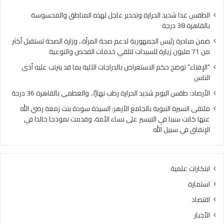
71
مليون
الطقس غدا شديد الحرارة وتحذير عاجل لهذه المناطق والمحسوسة
زيارة
بالقاهرة 38 درجة
للسيدات
ضمن مبادرة رئيس الجمهورية لدعم صحة المرأة.. وزارة الصحة تستقبل أكثر
لتلقي
من 71 مليون زيارة للسيدات لتلقي خدمات الفحص والتوعية
خدمات
الفحص
“الإفتاء” توضح حكم الاستعراض بالدراجات الآلية بما قد يترتب عليه أذى
والتوعية
الناس
الأرصاد: طقس اليوم شديد الحرارة رطب نهارًا.. والعظمى بالقاهرة 36 درجة
ملتقى السيرة النبوية بالجامع الأزهر: السيدة سودة بنت زمعة رضي الله
عنها كانت سببا في التيسير على نساء الأمة، وقدمت نموذجا خالدا في
الإنفاق في سبيل الله
ابتكارات علمية
استمارة
اقتصاد
الأخبار