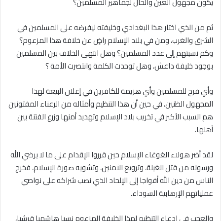
يكون مجهول العين والحال لجماهير المسلمين؟
ثم من الذي اختار هذا البغدادي وخليفته ليفرضه على المسلمين في
الشرق والغرب، ومن في بلاد الإسلام راضٍ عن خلافة هذا المزعوم؟
وكم نسبتهم إلى عدد المسلمين؟ وهل انتهى الخلاف بين المسلمين
بوجود خليفة داعش، وهل توحدت الكلمة وانتصرت الأمة ؟
وأي فرح للمسلمين وأي هزيمة للكافرين في إعلان البيعة لهذا
المجهول الظنين، في حين أن هذا التنظيم وأمثاله من الرعناء المفتونين
هم السبب الأكبر في تخريب بلاد الإسلام وتهديد أمنها وزرع الفتنة بين
أهلها.
لقد أضر هولاء الغوغاء الإسلام حين قرروا الإقدام على ما لا يرضي الله
ورسوله من قتل الغيلة، وترويع الآمنين، وتشويه صورة الإسلام، فخرج
الناس من دين الله أفواجا إلى الإلحاد الذي نصب شراكه على نواصي
عملياتهم الإرهابية السوداء.
والعجب في ادعاء التنظيم لهذا الخليفة المزعوم نسبا هاشميا قرشيا،