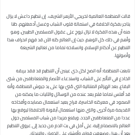
قالت المنظمة العالمية لخريجي الأزهر الشريف، إن تنظيم داعش لا يزال
يتاجر بفكرة الخلافة في استمالة قلوب الشباب وغسل أدمغتهم، ظنا
منه أن هذه الفكرة لا تزال تروج على عقول المسلمين الطيبين، وهو
وأهم في ذلك كل الوهم، حيث إن العالم كله الآن قد فهم انحراف هذا
التنظيم عن أحكام الإسلام، وانسلاخه تماما من تعاليم الشريعة
وأصولها.
تابعت المنظمة: أنه اتضح لكل ذي عينين أن التنظيم قد فقد بريقه
الخادع في التأثير على الشباب، واستدعاء الأنصار والمتعاطفين من شتى
البقاع، بعد الهزائم المتتالية التي مُنيَ بها على يد جيوش المنطقة، وأنه
قد أفلس تماما فلم يعد عنده من الوسائل والآليات ما يمكنه من
الصمود في معركته الخاسرة، فراح يعيد استعمال مصايده وأفخاخه
القديمة مرة أخرى، والتي منها استعمال أيقونة (الخلافة) ليوقع بها
عددا من المتعاطفين الجدد، ويقنع مزيدا من شباب المسلمين حول
العالم بالانضمام إليه، على أمل في بث الدم من جديد إلى عروق التنظيم
بعد أن هزل وضعفت قواه، وأوشك على الذوبان والاندثار.