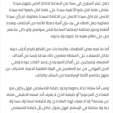
جعل عمر الشورى في ستة من الصحابة فاختار الناس منهم سيدنا
عثمان، فلما قتل بايع الأغلبية سيدنا علي، فلما قتل بايعوا ابنه سيدنا
الحسن، ثم تنازل سيدنا الحسن عن الخلافة لسيدنا معاوية، ثم رأي سيدنا
معاوية جعل الملك في بيت بني أمية حفظا للأمة من الاختلاف، وهذه
أنظمة وصور مختلفة ارتضاها الصحابة فمن سواهم، ولو كان عندهم
نص على نظام بعينه ما غيروه ولا بدلوه.
أما ما تبنته بعض التنظيمات والجماعات من التنظير لقيام أحزاب دينية
تقاتل للاستيلاء على السلطة معتبرين ذلك هدفا رئيسا من أهداف
الشريعة، ومرتكزين على أفكار المودودي وعبد القادر عودة وتقي
الدين النبهاني من غير المعتبرين في البيئة العلمية الدينية، فانحراف عن
منهج جماهير الأمة الإسلامية من السلف والخلف.
وهب أننا سلمنا جدلا بضرورة وجود خليفة للمسلمين، فهل يكون هو
البغدادي المزعوم؟ أو خليفته الذي لا يعرف أحد اسمه الحقيقي فضلا
عن شخصه؟ إننا لا نعرف لهذا البغدادي ولا لخليفته اسما ولا نسبا ولا
دينا ولا سابقة في الإسلام، فهل يقول عاقل بأن خليفة المسلمين