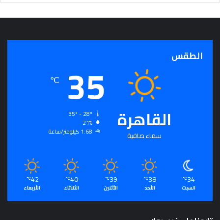
الطقس
35
℃
القاهرة
35º - 28º
21%
1.68 كيلومتر/ساعة
سماء صافية
42
40
39
38
34
℃
℃
℃
℃
℃
السبت
الأحد
الأثنين
الثلاثاء
الأربعاء