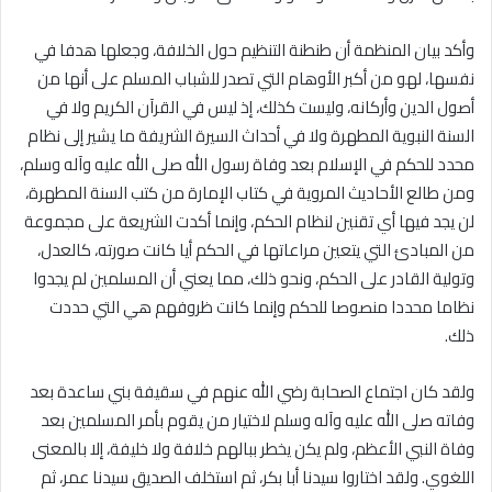
وأكد بيان المنظمة أن طنطنة التنظيم حول الخلافة، وجعلها هدفا في
نفسها، لهو من أكبر الأوهام التي تصدر للشباب المسلم على أنها من
أصول الدين وأركانه، وليست كذلك، إذ ليس في القرآن الكريم ولا في
السنة النبوية المطهرة ولا في أحداث السيرة الشريفة ما يشير إلى نظام
محدد للحكم في الإسلام بعد وفاة رسول الله صلى الله عليه وآله وسلم،
ومن طالع الأحاديث المروية في كتاب الإمارة من كتب السنة المطهرة،
لن يجد فيها أي تقنين لنظام الحكم، وإنما أكدت الشريعة على مجموعة
من المبادئ التي يتعين مراعاتها في الحكم أيا كانت صورته، كالعدل،
وتولية القادر على الحكم، ونحو ذلك، مما يعني أن المسلمين لم يجدوا
نظاما محددا منصوصا للحكم وإنما كانت ظروفهم هي التي حددت
ذلك.
ولقد كان اجتماع الصحابة رضي الله عنهم في سقيفة بني ساعدة بعد
وفاته صلى الله عليه وآله وسلم لاختيار من يقوم بأمر المسلمين بعد
وفاة النبي الأعظم، ولم يكن يخطر ببالهم خلافة ولا خليفة، إلا بالمعنى
اللغوي. ولقد اختاروا سيدنا أبا بكر، ثم استخلف الصديق سيدنا عمر، ثم