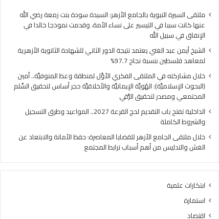
فلسطين
الهُو
بنسبة
الإيم
ملتقى السيرة النبوية بالجامع الأزهر: السيدة سودة بنت زمعة رضي الله
نجاح
والأ
عنها كانت سببا في التيسير على نساء الأمة، وقدمت نموذجا خالدا في
97.7%
حجر
الإنفاق في سبيل الله
أس
الشيخ أيمن عبد الغني يعتمد نتيجة الدور الثاني للشهادة الثانوية الأزهرية
لتح
لمعاهد فلسطين بنسبة نجاح 97.7%
السّ
الم
خلال مشاركته في الملتقى الفكري الأوَّل لمنطقة وعظ المنوفيَّة.. أمين
ومص
(البحوث الإسلاميَّة): الهُويَّة الإيمانيَّة والأخلاقيَّة حجر أساس لتحقيق السِّلم
لتح
المجتمعي ومصدر لتحقيق الرُّقي
الرُّ
الداخلية تفتح باب التقديم لحج القرعة 2027.. المواعيد وطرق التسجيل
والشروط الكاملة
خلال ملتقى الجامع الأزهر للقضايا المعاصرة: حفظ الأمانة والابتعاد عن
الغش والتدليس من أهم أسباب ترابط المجتمع
ابتكارات علمية
استمارة
اقتصاد