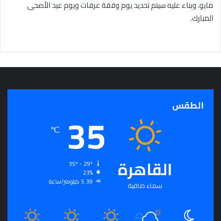
مايو، وبناء عليه سيتم تحديد يوم وقفة عرفات ويوم عيد الأضحى
المبارك.
الطقس
35
℃
القاهرة
35º - 29º
23%
5.39 كيلومتر/ساعة
سماء صافية