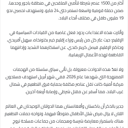
أكثر من 1500 عنصر شرطة لتأمين الملقحين في منطقة باجور وحدها،
ضمن حملة قومية واسعة تستمر حتى 24 مايو، وتستهدف تحصين نحو
19 مليون طفل في مختلف أنحاء البلاد.
وأثارت هذه الاعتداءات ردود فعل غاضبة من القيادات السياسية في
الإقليم؛ حيث عبّر كل من رئيس وزراء إقليم خيبر بختونخاه، سهيل أفريدي،
وحاكم الإقليم، فيصل كريم كندي، عن استنكارهما الشديد وإدانتهما
القاطعة لهذه الأعمال الإرهابية.
ولا تعدّ هذه الحوادث معزولة، بل تأتي سياق سلسلة من الهجمات
الممنهجة التي شهدها عام 2026، ففي شهر أبريل استهدف مسلحون
مركبة أمنية كانت تقل عناصر مكلفة بحماية فرق التطعيم في شمال
غرب البلاد، مما أسفر عن مقتل شرطي وإصابة أربعة آخرين.
جدير بالذكر أن باكستان وأفغانستان هما الدولتان الوحيدتان في العالم
اللتان لا يزال مرض شلل الأطفال متوطنًا فيهما، وتواجه حملات التطعيم
هناك باستمرار معارضة شرسة وهجمات من جماعات مسلحة تروج