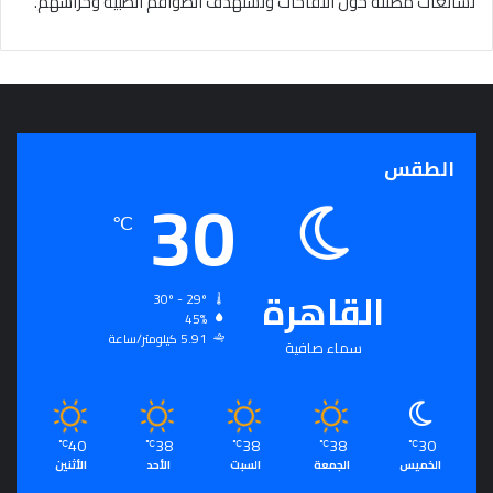
لشائعات مضللة حول اللقاحات وتستهدف الطواقم الطبية وحراسهم.
الطقس
30
℃
القاهرة
30º - 29º
45%
5.91 كيلومتر/ساعة
سماء صافية
40
38
38
38
30
℃
℃
℃
℃
℃
الخميس
الجمعة
السبت
الأحد
الأثنين