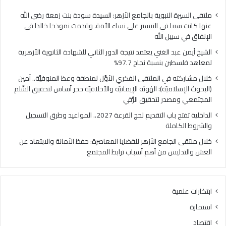
فلسطين
الهُو
بنسبة
الإيم
ملتقى السيرة النبوية بالجامع الأزهر: السيدة سودة بنت زمعة رضي الله
نجاح
والأ
عنها كانت سببا في التيسير على نساء الأمة، وقدمت نموذجا خالدا في
97.7%
حجر
الإنفاق في سبيل الله
أس
الشيخ أيمن عبد الغني يعتمد نتيجة الدور الثاني للشهادة الثانوية الأزهرية
لتح
لمعاهد فلسطين بنسبة نجاح 97.7%
السّ
الم
خلال مشاركته في الملتقى الفكري الأوَّل لمنطقة وعظ المنوفيَّة.. أمين
ومص
(البحوث الإسلاميَّة): الهُويَّة الإيمانيَّة والأخلاقيَّة حجر أساس لتحقيق السِّلم
لتح
المجتمعي ومصدر لتحقيق الرُّقي
الرُّ
الداخلية تفتح باب التقديم لحج القرعة 2027.. المواعيد وطرق التسجيل
والشروط الكاملة
خلال ملتقى الجامع الأزهر للقضايا المعاصرة: حفظ الأمانة والابتعاد عن
الغش والتدليس من أهم أسباب ترابط المجتمع
ابتكارات علمية
استمارة
اقتصاد