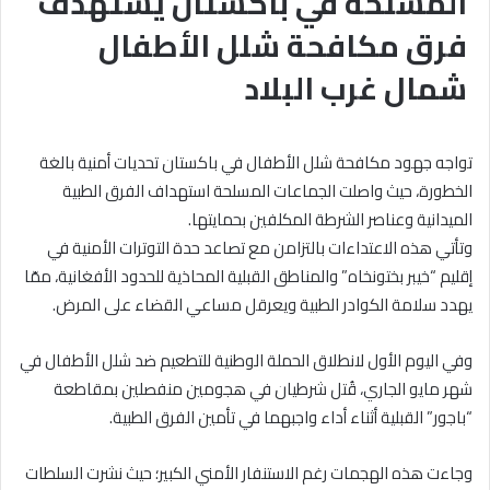
المسلحة في باكستان يستهدف
فرق مكافحة شلل الأطفال
شمال غرب البلاد
تواجه جهود مكافحة شلل الأطفال في باكستان تحديات أمنية بالغة
الخطورة، حيث واصلت الجماعات المسلحة استهداف الفرق الطبية
الميدانية وعناصر الشرطة المكلفين بحمايتها.
وتأتي هذه الاعتداءات بالتزامن مع تصاعد حدة التوترات الأمنية في
إقليم “خيبر بختونخاه” والمناطق القبلية المحاذية للحدود الأفغانية، ممّا
يهدد سلامة الكوادر الطبية ويعرقل مساعي القضاء على المرض.
وفي اليوم الأول لانطلاق الحملة الوطنية للتطعيم ضد شلل الأطفال في
شهر مايو الجاري، قُتل شرطيان في هجومين منفصلين بمقاطعة
“باجور” القبلية أثناء أداء واجبهما في تأمين الفرق الطبية.
وجاءت هذه الهجمات رغم الاستنفار الأمني الكبير؛ حيث نشرت السلطات