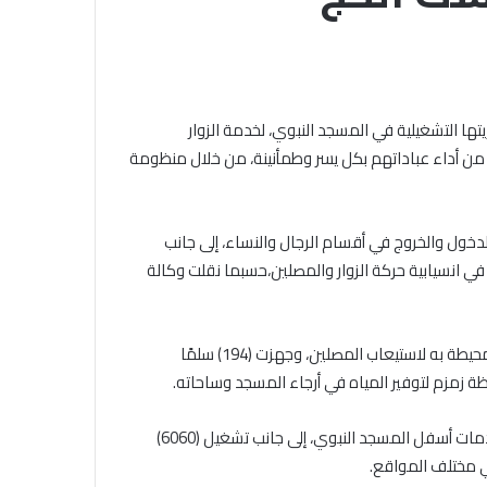
باب
لملتقى الفكري
التقديم
لمنوفيَّة.. أمين
لحج
القرعة
الهُويَّة
الخميس, 6 أغسطس 2026
2027..
َّة حجر أساس
الداخلية تفتح باب التقديم لحج
تها التشغيلية في المسجد النبوي، لخدمة الزوار
المواعيد
مجتمعي ومصدر
القرعة 2027.. المواعيد وطرق
وطرق
ن أداء عباداتهم بكل يسر وطمأنينة، من خلال منظومة
التسجيل والشروط الكاملة
التسجيل
والشروط
الكاملة
لت تهيئة (141) بابًا لتنظيم حركة الدخول والخروج في أقسام الرجال والنساء، إلى جانب
سهم في انسيابية حركة الزوار والمصلين،حسبما نقلت وكالة
كما وفرت الهيئة (25) ألف سجادة في المسجد النبوي والساحات المحيطة به لاستيعاب المصلين، وجهزت (194) سلمًا
و أضافت أن الجهود شملت تجهيز (2782) دورة مياه في مناطق الخدمات أسفل المسجد النبوي، إلى جانب تشغيل (6060)
 مختلف المواقع.