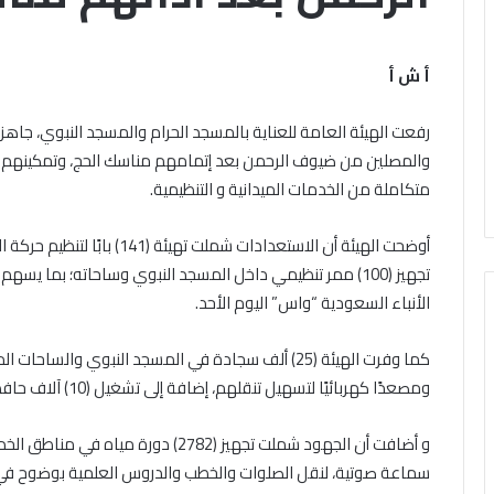
في
الخميس, 6 أغسطس 2026
خلال مشاركته في ا
ي
الملتقى
د
الفكري
الأوَّل لمنطقة وعظ ا
أ ش أ
الخميس, 6 أغسطس 2026
الأوَّل
شيخ أيمن عبد الغني يعتمد نتيجة
(البحوث الإسلاميَّة): 
لمنطقة
دور الثاني للشهادة الثانوية
الإيمانيَّة والأخلاقي
رفعت الهيئة العامة للعناية بالمسجد الحرام والمسجد النبوي، جاهزي
ي
وعظ
أزهرية لمعاهد فلسطين بنسبة
لتحقيق السِّلم ال
ادة
المنوفيَّة..
والمصلين من ضيوف الرحمن بعد إتمامهم مناسك الحج، وتمكينهم م
ح 97.7%
لتحقيق الرُّقي
وية
أمين
متكاملة من الخدمات الميدانية و التنظيمية.
رية
(البحوث
هد
الإسلاميَّة):
أوضحت الهيئة أن الاستعدادات شم
طين
الهُويَّة
تجهيز (100) ممر تنظيمي داخل المسجد النبوي وساحاته؛ بما ي
ة
الإيمانيَّة
والأخلاقيَّة
الأنباء السعودية “واس” اليوم الأحد.
حجر
أساس
لتحقيق
ومصعدًا كهربائيًا لتسهيل تنقلهم، إضافة إلى تشغيل (10) آلاف حافظة زمزم لتوفير المياه في أرجاء المسجد وساحاته.
السِّلم
المجتمعي
ومصدر
لتحقيق
سماعة صوتية، لنقل الصلوات والخطب والدروس العلمية بوضوح في
الرُّقي