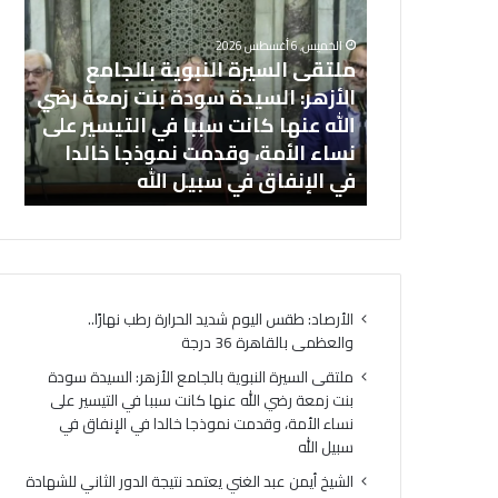
النبوية
عبد
بالجامع
الغن
الخميس, 6 أغسطس 2026
الأزهر:
ملتقى السيرة النبوية بالجامع
يعتم
السيدة
نتيجة
الأزهر: السيدة سودة بنت زمعة رضي
ال
سودة
الدور
يد الحرارة
الله عنها كانت سببا في التيسير على
ال
بنت
الثان
رطب نهارًا.. والعظمى بالقاهرة 36
نساء الأمة، وقدمت نموذجا خالدا
ال
زمعة
للشه
في الإنفاق في سبيل الله
نجا
رضي
الثان
الله
الأزه
عنها
لمعا
كانت
فلس
سببا
بنسب
في
نجاح
الأرصاد: طقس اليوم شديد الحرارة رطب نهارًا..
التيسير
97.7%
والعظمى بالقاهرة 36 درجة
على
نساء
ملتقى السيرة النبوية بالجامع الأزهر: السيدة سودة
الأمة،
بنت زمعة رضي الله عنها كانت سببا في التيسير على
وقدمت
نساء الأمة، وقدمت نموذجا خالدا في الإنفاق في
نموذجا
سبيل الله
خالدا
الشيخ أيمن عبد الغني يعتمد نتيجة الدور الثاني للشهادة
في