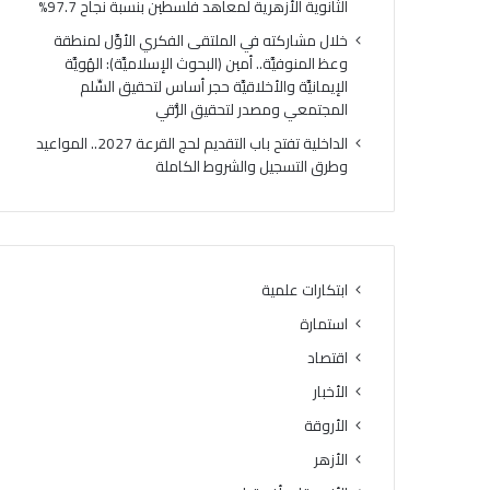
الثانوية الأزهرية لمعاهد فلسطين بنسبة نجاح 97.7%
الإنفاق
في
خلال مشاركته في الملتقى الفكري الأوَّل لمنطقة
سبيل
وعظ المنوفيَّة.. أمين (البحوث الإسلاميَّة): الهُويَّة
الله
الإيمانيَّة والأخلاقيَّة حجر أساس لتحقيق السِّلم
المجتمعي ومصدر لتحقيق الرُّقي
الداخلية تفتح باب التقديم لحج القرعة 2027.. المواعيد
وطرق التسجيل والشروط الكاملة
ابتكارات علمية
استمارة
اقتصاد
الأخبار
الأروقة
الأزهر