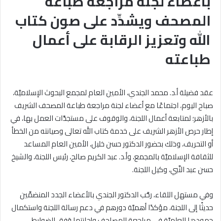
بأعضاء لجنة مراجعة طباعة
المصحف ويشدِّد على صون كتاب
الله وتعزيز الرقابة على أعمال
طباعته
عقد فضيلة أ.د. محمد الجندي، الأمين العام لمجمع البحوث الإسلاميَّة،
صباح اليوم، اجتماعًا مع أعضاء لجنة مراجعة طباعة المصحف الشريف
بالأزهر؛ لمتابعة أعمال اللجنة، والوقوف على مستجدَّات العمل بها، في
إطار حرص الأزهر الشريف على خدمة كتاب الله تعالى وصيانته من الخطأ
أو التحريف، وذلك بحضور الدكتور حسن خليل، الأمين العام المساعد
للثقافة الإسلاميَّة بالمجمع، وأ.د. عبد الكريم صالح، رئيس اللجنة، والشيخ
حسن عبد النَّبي، وكيل اللجنة.
وفي مستهل اللقاء، رحَّب الدكتور الجندي بالأعضاء الجدد المنضمِّين
حديثًا إلى اللجنة، مؤكدًا أهميَّة دورهم في دعم رسالة اللجنة واستكمال
جهودها العلميَّة في مراجعة المصاحف وإجازتها وَفق الضوابط