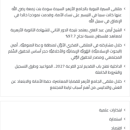
فلسطين
الهُو
بنسبة
الإيم
ملتقى السيرة النبوية بالجامع الأزهر: السيدة سودة بنت زمعة رضي الله
نجاح
والأ
عنها كانت سببا في التيسير على نساء الأمة، وقدمت نموذجا خالدا في
97.7%
حجر
الإنفاق في سبيل الله
أس
الشيخ أيمن عبد الغني يعتمد نتيجة الدور الثاني للشهادة الثانوية الأزهرية
لتح
لمعاهد فلسطين بنسبة نجاح 97.7%
السّ
الم
خلال مشاركته في الملتقى الفكري الأوَّل لمنطقة وعظ المنوفيَّة.. أمين
ومص
(البحوث الإسلاميَّة): الهُويَّة الإيمانيَّة والأخلاقيَّة حجر أساس لتحقيق السِّلم
لتح
المجتمعي ومصدر لتحقيق الرُّقي
الرُّ
الداخلية تفتح باب التقديم لحج القرعة 2027.. المواعيد وطرق التسجيل
والشروط الكاملة
خلال ملتقى الجامع الأزهر للقضايا المعاصرة: حفظ الأمانة والابتعاد عن
الغش والتدليس من أهم أسباب ترابط المجتمع
ابتكارات علمية
استمارة
اقتصاد