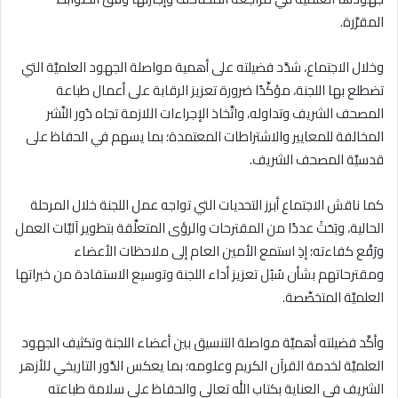
المقرَّرة.
وخلال الاجتماع، شدَّد فضيلته على أهمية مواصلة الجهود العلميَّة التي
تضطلع بها اللجنة، مؤكِّدًا ضرورة تعزيز الرقابة على أعمال طباعة
المصحف الشريف وتداوله، واتِّخاذ الإجراءات اللازمة تجاه دُور النَّشر
المخالفة للمعايير والاشتراطات المعتمدة؛ بما يسهم في الحفاظ على
قدسيَّة المصحف الشريف.
كما ناقش الاجتماع أبرز التحديات التي تواجه عمل اللجنة خلال المرحلة
الحالية، وبَحَثَ عددًا من المقترحات والرؤى المتعلِّقة بتطوير آليَّات العمل
ورَفْع كفاءته؛ إذِ استمع الأمين العام إلى ملاحظات الأعضاء
ومقترحاتهم بشأن سُبُل تعزيز أداء اللجنة وتوسيع الاستفادة من خبراتها
العلميَّة المتخصِّصة.
وأكَّد فضيلته أهميَّة مواصلة التنسيق بين أعضاء اللجنة وتكثيف الجهود
العلميَّة لخدمة القرآن الكريم وعلومه؛ بما يعكس الدَّور التاريخي للأزهر
الشريف في العناية بكتاب الله تعالى والحفاظ على سلامة طباعته