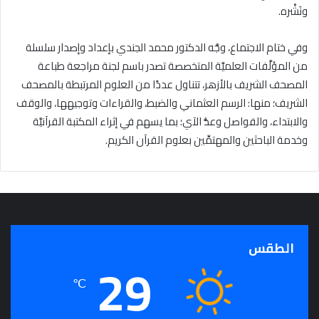
ونَشْره.
وفي ختام الاجتماع، وجَّه الدكتور محمد الجندي بإعداد وإصدار سلسلة
من المؤلَّفات العلميَّة المتخصصة تصدر باسم لجنة مراجعة طباعة
المصحف الشريف بالأزهر، تتناول عددًا من العلوم المرتبطة بالمصحف
الشريف؛ منها: الرسم العثماني والضبط، والقراءات وتوجيهها، والوقف
والابتداء، والفواصل وعدُّ الآي؛ بما يسهم في إثراء المكتبة القرآنيَّة
وخدمة الباحثين والمهتمِّين بعلوم القرآن الكريم.
الطقس
29
℃