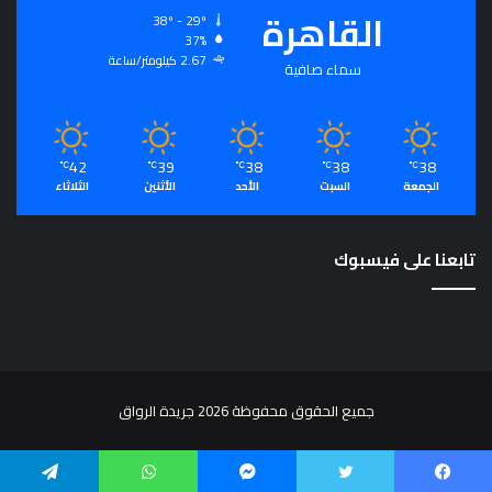
القاهرة
38º - 29º
37%
2.67 كيلومتر/ساعة
سماء صافية
42
39
38
38
38
℃
℃
℃
℃
℃
الجمعة
السبت
الأحد
الأثنين
الثلاثاء
تابعنا على فيسبوك
جميع الحقوق محفوظة 2026 جريدة الرواق