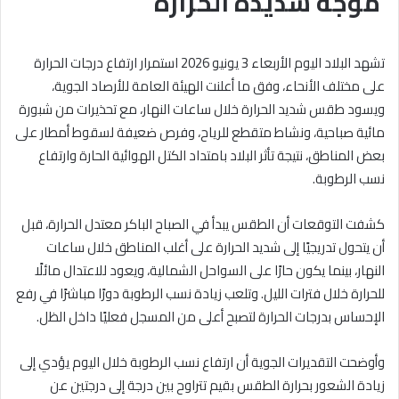
موجة شديدة الحرارة
تشهد البلاد اليوم الأربعاء 3 يونيو 2026 استمرار ارتفاع درجات الحرارة
على مختلف الأنحاء، وفق ما أعلنت الهيئة العامة للأرصاد الجوية،
ويسود طقس شديد الحرارة خلال ساعات النهار، مع تحذيرات من شبورة
مائية صباحية، ونشاط متقطع للرياح، وفرص ضعيفة لسقوط أمطار على
بعض المناطق، نتيجة تأثر البلاد بامتداد الكتل الهوائية الحارة وارتفاع
نسب الرطوبة.
كشفت التوقعات أن الطقس يبدأ في الصباح الباكر معتدل الحرارة، قبل
أن يتحول تدريجيًا إلى شديد الحرارة على أغلب المناطق خلال ساعات
النهار، بينما يكون حارًا على السواحل الشمالية، ويعود للاعتدال مائلًا
للحرارة خلال فترات الليل. وتلعب زيادة نسب الرطوبة دورًا مباشرًا في رفع
الإحساس بدرجات الحرارة لتصبح أعلى من المسجل فعليًا داخل الظل.
وأوضحت التقديرات الجوية أن ارتفاع نسب الرطوبة خلال اليوم يؤدي إلى
زيادة الشعور بحرارة الطقس بقيم تتراوح بين درجة إلى درجتين عن