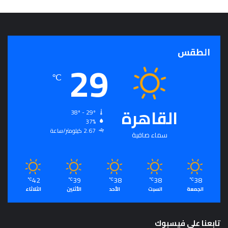
الطقس
29
℃
القاهرة
38º - 29º
37%
2.67 كيلومتر/ساعة
سماء صافية
42
39
38
38
38
℃
℃
℃
℃
℃
الجمعة
السبت
الأحد
الأثنين
الثلاثاء
تابعنا على فيسبوك