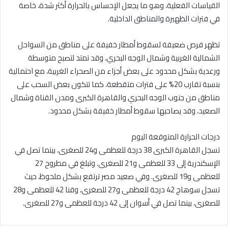
القياسات الفعلية، وهو ما يجعل الإحساس بالحرارة أكثر شدة، خاصة
في فترات الظهيرة والمناطق الداخلية.
تظهر فرص ضعيفة لسقوط أمطار خفيفة على مناطق من السواحل
الشمالية الغربية وشمال الوجه البحري، وقد تمتد لتصبح متوسطة
ورعدية بشكل محدود على بعض أجزاء من الصحراء الغربية، مع احتمالية
بنسبة تقارب 20% على فترات متقطعة، كما تتكون بعض السحب على
مناطق من جنوب الوجه البحري والقاهرة الكبرى ومدن القناة وشمال
الصعيد، وقد يصاحبها سقوط أمطار خفيفة بشكل محدود.
درجات الحرارة المتوقعة اليوم
تسجل القاهرة الكبرى 38 درجة للعظمى و24 للصغرى، بينما تصل في
الإسكندرية إلى 33 للعظمى و21 للصغرى. وتبلغ في مطروح 27
للعظمى و19 للصغرى. وفي صعيد مصر ترتفع بشكل ملحوظ، حيث
تسجل سوهاج 42 درجة للعظمى و27 للصغرى، وقنا 42 للعظمى و28
للصغرى، بينما تصل في أسوان إلى 42 درجة للعظمى و27 للصغرى.