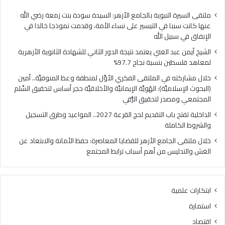
فلسطين
الهُو
بنسبة
الإيم
ملتقى السيرة النبوية بالجامع الأزهر: السيدة سودة بنت زمعة رضي الله
نجاح
والأ
عنها كانت سببا في التيسير على نساء الأمة، وقدمت نموذجا خالدا في
97.7%
حجر
الإنفاق في سبيل الله
أس
الشيخ أيمن عبد الغني يعتمد نتيجة الدور الثاني للشهادة الثانوية الأزهرية
لتح
لمعاهد فلسطين بنسبة نجاح 97.7%
السّ
الم
خلال مشاركته في الملتقى الفكري الأوَّل لمنطقة وعظ المنوفيَّة.. أمين
ومص
(البحوث الإسلاميَّة): الهُويَّة الإيمانيَّة والأخلاقيَّة حجر أساس لتحقيق السِّلم
لتح
المجتمعي ومصدر لتحقيق الرُّقي
الرُّ
الداخلية تفتح باب التقديم لحج القرعة 2027.. المواعيد وطرق التسجيل
والشروط الكاملة
خلال ملتقى الجامع الأزهر للقضايا المعاصرة: حفظ الأمانة والابتعاد عن
الغش والتدليس من أهم أسباب ترابط المجتمع
ابتكارات علمية
استمارة
اقتصاد