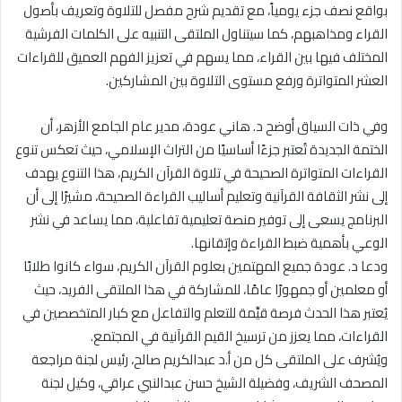
بواقع نصف جزء يومياً، مع تقديم شرح مفصل للتلاوة وتعريف بأصول
القراء ومذاهبهم، كما سيتناول الملتقى التنبيه على الكلمات الفرشية
المختلف فيها بين القراء، مما يسهم في تعزيز الفهم العميق للقراءات
العشر المتواترة ورفع مستوى التلاوة بين المشاركين.
وفي ذات السياق أوضح د. هاني عودة، مدير عام الجامع الأزهر، أن
الختمة الجديدة تُعتبر جزءًا أساسيًا من التراث الإسلامي، حيث تعكس تنوع
القراءات المتواترة الصحيحة في تلاوة القرآن الكريم، هذا التنوع يهدف
إلى نشر الثقافة القرآنية وتعليم أساليب القراءة الصحيحة، مشيرًا إلى أن
البرنامج يسعى إلى توفير منصة تعليمية تفاعلية، مما يساعد في نشر
الوعي بأهمية ضبط القراءة وإتقانها.
ودعا د. عودة جميع المهتمين بعلوم القرآن الكريم، سواء كانوا طلابًا
أو معلمين أو جمهورًا عامًا، للمشاركة في هذا الملتقى الفريد، حيث
يُعتبر هذا الحدث فرصة قيِّمة للتعلم والتفاعل مع كبار المتخصصين في
القراءات، مما يعزز من ترسيخ القيم القرآنية في المجتمع.
ويُشرف على الملتقى كل من أ.د عبدالكريم صالح، رئيس لجنة مراجعة
المصحف الشريف، وفضيلة الشيخ حسن عبدالنبي عراقي، وكيل لجنة