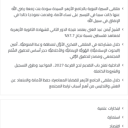
فلسطين
الهُو
بنسبة
الإيم
ملتقى السيرة النبوية بالجامع الأزهر: السيدة سودة بنت زمعة رضي الله
نجاح
والأ
عنها كانت سببا في التيسير على نساء الأمة، وقدمت نموذجا خالدا في
97.7%
حجر
الإنفاق في سبيل الله
أس
الشيخ أيمن عبد الغني يعتمد نتيجة الدور الثاني للشهادة الثانوية الأزهرية
لتح
لمعاهد فلسطين بنسبة نجاح 97.7%
السّ
الم
خلال مشاركته في الملتقى الفكري الأوَّل لمنطقة وعظ المنوفيَّة.. أمين
ومص
(البحوث الإسلاميَّة): الهُويَّة الإيمانيَّة والأخلاقيَّة حجر أساس لتحقيق السِّلم
لتح
المجتمعي ومصدر لتحقيق الرُّقي
الرُّ
الداخلية تفتح باب التقديم لحج القرعة 2027.. المواعيد وطرق التسجيل
والشروط الكاملة
خلال ملتقى الجامع الأزهر للقضايا المعاصرة: حفظ الأمانة والابتعاد عن
الغش والتدليس من أهم أسباب ترابط المجتمع
ابتكارات علمية
استمارة
اقتصاد