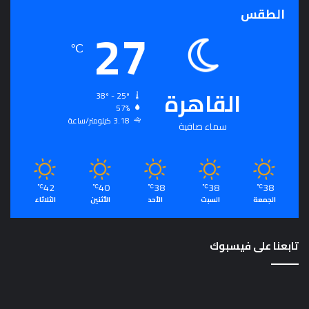
الطقس
27
℃
القاهرة
38º - 25º
57%
3.18 كيلومتر/ساعة
سماء صافية
42
40
38
38
38
℃
℃
℃
℃
℃
الجمعة
السبت
الأحد
الأثنين
الثلاثاء
تابعنا على فيسبوك