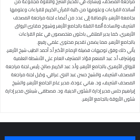
مراجعة المصحف، ويشارك في تقديم الشرح والتلاوة مجموعة من
أساتذة القراءات وعلومها من كلية القرآن الكريم للقراءات وعلومها
بجامعة الأزهر، بالإضافة إلى عدد من أعضاء لجنة مراجعة المصحف
الشريف والسادة أئمة القبلة بالجامع الأزهر وشيوخ مقارئ الرواق
الأزهري، كما يدير الملتقى باحثون متخصصون في علم القراءات
بالجامع الأزهر، مما يضمن تقديم محتوى علمي رفيع.
يأتي ذلك وفق توجيهات فضيلة الإمام الأكبر أ.د أحمد الطيب شيخ الأزهر،
وبإشراف أ.د عبد المنعم فؤاد المشرف العام على الأنشطة العلمية
للرواق الأزهري بالجامع الأزهر، وأ.د عبد الكريم صالح، رئيس لجنة مراجعة
المصحف الشريف، والشيخ حسن عبد النبي عراقي، وكيل لجنة مراجعة
المصحف الشريف، ود. هاني عودة، مدير عام الجامع الأزهر، والشيخ
إبراهيم حلس مدير إدارة الشئون الدينية، ود. مصطفى شيشي مدير إدارة
شئون الأروقة بالجامع الأزهر.