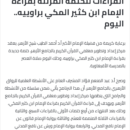
القراءات للختمة المرتلة بقراءة
الإمام ابن كثير المكي براوييه..
اليوم
برعاية كريمة من فضيلة الإمام الأكبر أ.د أحمد الطيب شيخ الأزهر، يعقد
مركز إعداد وتطوير معلمي القرآن الكريم بالجامع الأزهر، ختمة جديدة
بقراءة الإمام ابن كثير المكي براوييه، وذلك اليوم صلاة العصر
بالمدرسة الأقبغاوية.
وصرح أ.د عبد المنعم فؤاد المشرف العام على الأنشطة العلمية للرواق
الأزهري بالجامع الأزهر، أن هذا البرنامج يأتي ضمن سلسلة من الأنشطة
والبرامج التي ينظمها مركز إعداد وتطوير معلمي القرآن الكريم بالجامع
الأزهر، ويهدف إلى قراءة القرآن الكريم بقراءة الإمام ابن كثير المكي،
وذلك بعد الانتهاء من أربع ختمات الأولى بالقراءات السبع، والثانية
بالقراءات الثلاثة المتممة للعشر، والثالثة برواية الإمام قالون عن
الإمام نافع المدني، والرابعة برواية الإمام ورش عن نافع المدني