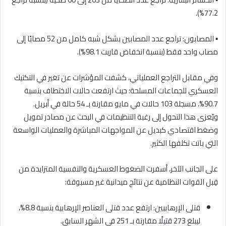
77.2%).
▪︎ المصابون: تراجع عدد المصابين بشكل شبه كامل من 52 مصابًا إلى
مصاب واحد فقط (بنسبة انخفاض قاربت 98.1%).
وفي مقابل التراجع العملياتي، كشفت المؤشرات عن تغير في التكتيك
العسكري للجماعات المسلحة؛ حيث ارتفعت حالات الاختطاف بنسبة
90.7%، مسجلة 103 حالات في مايو مقارنة بـ 54 حالة في أبريل.
ويُعزى هذا التحول إلى رغبة التنظيمات في البحث عن مصادر تمويل
وضغط اقتصادي كبديل عن المواجهات المباشرة والعمليات الواسعة
التي باتت تكلفها الكثير.
على الجانب الآخر، أسفرت الضغوط العسكرية والنفسية المتزايدة من
قِبل القوات النظامية عن نتائج ميدانية غير مسبوقة:
قتلى الإرهابيين: ارتفع عدد قتلى العناصر الإرهابية بنسبة 8.8%،
ليبلغ 273 قتيلًا مقارنة بـ 251 في الشهر السابق.