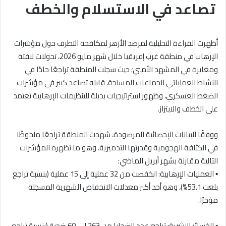
تصاعد في الاستسلام والخطف
أظهرت القراءة التحليلية لمرصد الأزهر لمكافحة التطرف حول مؤشرات
الإرهاب في منطقة غرب إفريقيا خلال شهر مايو 2026، تحولات لافتة
ومغايرة في المشهد الأمني؛ حيث سجلت المنطقة تراجعًا حادًا في
النشاط العملياتي للجماعات المسلحة، قابله تصاعد كبير في مؤشرات
الضغط العسكري، وظهور استراتيجيات بديلة للتنظيمات الإرهابية تعتمد
على الخطف والابتزاز.
ووفقًا للبيانات الإحصائية المرصودة، شهدت المنطقة تراجعًا ملحوظًا
في الكثافة الهجومية وقدرتها التدميرية، وهو ما تظهره المؤشرات
التالية مقارنة بشهر أبريل الماضي:
▪︎ العمليات الإرهابية: انخفضت من 32 عملية إلى 15 عملية (بنسبة تراجع
بلغت 53.1%)، وهو أحد أكبر معدلات الانخفاض الشهرية المسجلة
مؤخرًا.
▪︎ الخسائر البشرية: تراجع عدد الضحايا من 263 إلى 60 ضحية (بنسبة تراجع