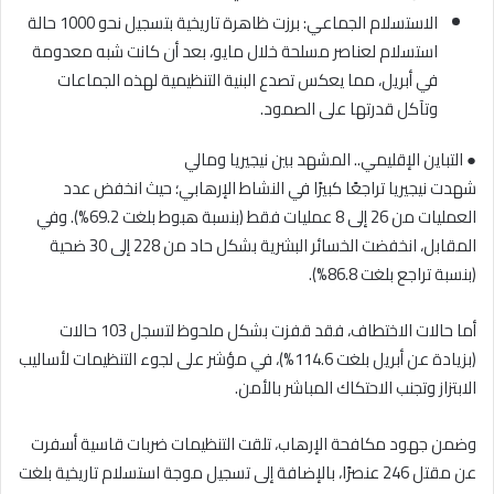
الاستسلام الجماعي: برزت ظاهرة تاريخية بتسجيل نحو 1000 حالة
استسلام لعناصر مسلحة خلال مايو، بعد أن كانت شبه معدومة
في أبريل، مما يعكس تصدع البنية التنظيمية لهذه الجماعات
وتآكل قدرتها على الصمود.
● التباين الإقليمي.. المشهد بين نيجيريا ومالي
شهدت نيجيريا تراجعًا كبيرًا في النشاط الإرهابي؛ حيث انخفض عدد
العمليات من 26 إلى 8 عمليات فقط (بنسبة هبوط بلغت 69.2%). وفي
المقابل، انخفضت الخسائر البشرية بشكل حاد من 228 إلى 30 ضحية
(بنسبة تراجع بلغت 86.8%).
أما حالات الاختطاف، فقد قفزت بشكل ملحوظ لتسجل 103 حالات
(بزيادة عن أبريل بلغت 114.6%)، في مؤشر على لجوء التنظيمات لأساليب
الابتزاز وتجنب الاحتكاك المباشر بالأمن.
وضمن جهود مكافحة الإرهاب، تلقت التنظيمات ضربات قاسية أسفرت
عن مقتل 246 عنصرًا، بالإضافة إلى تسجيل موجة استسلام تاريخية بلغت