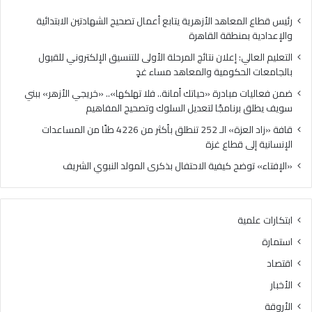
مساء
برنا
غدٍ
لتع
رئيس قطاع المعاهد الأزهرية يتابع أعمال تصحيح الشهادتين الابتدائية
الس
والإعدادية بمنطقة القاهرة
وتص
التعليم العالي: إعلان نتائج المرحلة الأولى للتنسيق الإلكتروني للقبول
الم
بالجامعات الحكومية والمعاهد مساء غدٍ
ضمن فعاليات مبادرة «حياتك أمانة.. فلا تهلكها».. «خريجي الأزهر» ببني
سويف يطلق برنامجًا لتعديل السلوك وتصحيح المفاهيم
قافة «زاد العزة» الـ 252 تنطلق بأكثر من 4226 طنًا من المساعدات
الإنسانية إلى قطاع غزة
«الإفتاء» توضح كيفية الاحتفال بذكرى المولد النبوي الشريف
ابتكارات علمية
استمارة
اقتصاد
الأخبار
الأروقة