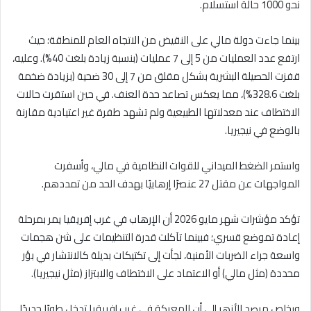
نحو 1000 حالة استسلام.
بينما جاءت دولة مالي على النقيض من الاتجاه العام للمنطقة؛ حيث
ارتفع عدد العمليات من 5 إلى 7 عمليات (بنسبة زيادة بلغت 40%). وعليه،
قفزت الحصيلة البشرية بشكل مقلق من 7 إلى 30 ضحية (بزيادة ضخمة
بلغت 328.6%)، مما يعكس تصاعد حدة العنف. في حين استقرت حالات
الاختطاف عند معدلاتها الطبيعية ولم تشهد طفرة غير اعتيادية مقارنة
بالوضع في نيجيريا.
واستمر الضغط الميداني للقوات النظامية في مالي، وأسفرت
المواجهات عن مقتل 27 عنصرًا إرهابيًا بهدف الحد من تمددهم.
تؤكد مؤشرات شهر مايو 2026 أن الإرهاب في غرب إفريقيا يمر بمرحلة
إعادة تموضع قسري؛ فبينما تآكلت قدرة التنظيمات على شن هجمات
واسعة جراء الضربات الأمنية، لجأت إلى تكتيكات بديلة كالانتشار في بؤر
محددة (مثل مالي) أو الاعتماد على الاختطاف والابتزاز (مثل نيجيريا).
ويخلص مرصد الأزهر إلى أن المعركة في غرب إفريقيا تدخل طورًا جديدًا