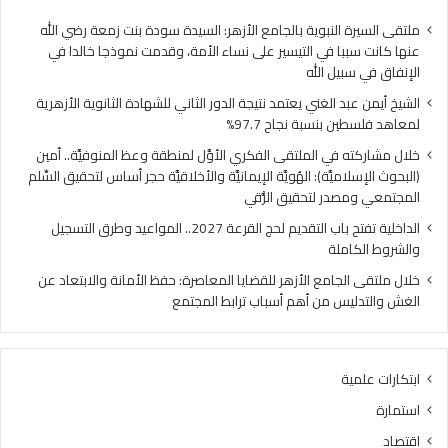
فلسطين
الهُو
بنسبة
الإيم
ملتقى السيرة النبوية بالجامع الأزهر: السيدة سودة بنت زمعة رضي الله
نجاح
والأ
عنها كانت سببا في التيسير على نساء الأمة، وقدمت نموذجا خالدا في
97.7%
حجر
الإنفاق في سبيل الله
أس
الشيخ أيمن عبد الغني يعتمد نتيجة الدور الثاني للشهادة الثانوية الأزهرية
لتح
لمعاهد فلسطين بنسبة نجاح 97.7%
السّ
الم
خلال مشاركته في الملتقى الفكري الأوَّل لمنطقة وعظ المنوفيَّة.. أمين
ومص
(البحوث الإسلاميَّة): الهُويَّة الإيمانيَّة والأخلاقيَّة حجر أساس لتحقيق السِّلم
لتح
المجتمعي ومصدر لتحقيق الرُّقي
الرُّ
الداخلية تفتح باب التقديم لحج القرعة 2027.. المواعيد وطرق التسجيل
والشروط الكاملة
خلال ملتقى الجامع الأزهر للقضايا المعاصرة: حفظ الأمانة والابتعاد عن
الغش والتدليس من أهم أسباب ترابط المجتمع
ابتكارات علمية
استمارة
اقتصاد