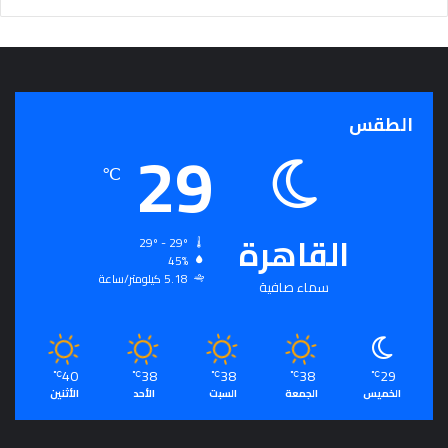
الطقس
29
℃
القاهرة
29º - 29º
45%
5.18 كيلومتر/ساعة
سماء صافية
40
38
38
38
29
℃
℃
℃
℃
℃
الخميس
الجمعة
السبت
الأحد
الأثنين