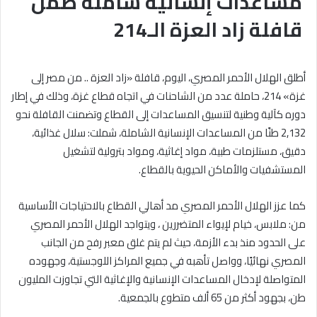
مساعدات إنسانية شاملة ضمن
قافلة زاد العزة الـ214
أطلق الهلال الأحمر المصري، اليوم، قافلة «زاد العزة .. من مصر إلى
غزة» 214، حاملة عدد من الشاحنات في اتجاه قطاع غزة، وذلك في إطار
دوره كآلية وطنية لتنسيق المساعدات إلى القطاع وتضمنت القافلة نحو
2,132 طنًا من المساعدات الإنسانية الشاملة، شملت: سلال غذائية،
دقيق، مستلزمات طبية، مواد إغاثية، ومواد بترولية لتشغيل
المستشفيات والأماكن الحيوية بالقطاع.
كما عزز الهلال الأحمر المصري مد أهالي القطاع بالاحتياجات الأساسية
من: ملابس، خيام لإيواء المتضررين ، ويتواجد الهلال الأحمر المصري
على الحدود منذ بدء الأزمة، حيث لم يتم غلق معبر رفح من الجانب
المصري نهائيًا، وواصل تأهبه في جميع المراكز اللوجستية، وجهوده
المتواصلة لإدخال المساعدات الإنسانية والإغاثية التي تجاوزت المليون
طن، بجهود أكثر من 65 ألف متطوع بالجمعية.