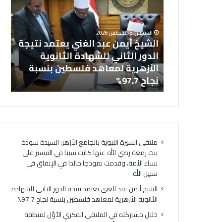
عبد
في
خل
الغني
المل
بالجامع
يعتمد
الفك
ال
الخميس, 6 أغسطس 2026
نتيجة
الأوَّ
نت زمعة رضي
الشيخ أيمن عبد الغني يعتمد نتيجة
(ا
الدور
لمنط
 التيسير على
الدور الثاني للشهادة الثانوية
ال
الثاني
وعظ
ذجا خالدا
الأزهرية لمعاهد فلسطين بنسبة
لت
للشهادة
المنوف
ه
نجاح 97.7%
لت
الثانوية
أمين
الأزهرية
(الب
لمعاهد
الإسل
فلسطين
الهُوي
بنسبة
الإيما
نجاح
والأخ
ملتقى السيرة النبوية بالجامع الأزهر: السيدة سودة
97.7%
حجر
بنت زمعة رضي الله عنها كانت سببا في التيسير على
أسا
نساء الأمة، وقدمت نموذجا خالدا في الإنفاق في
لتحق
سبيل الله
السِّل
المج
الشيخ أيمن عبد الغني يعتمد نتيجة الدور الثاني للشهادة
ومص
الثانوية الأزهرية لمعاهد فلسطين بنسبة نجاح 97.7%
لتحق
خلال مشاركته في الملتقى الفكري الأوَّل لمنطقة
الرُّق