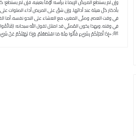
وإن لم يستطع المريضُ الإيماءَ برأسه؛ أَوْمَأَ بعينيه، فإن لم يستطع؛ كب
بأذكار كلّ هيئة عند أدائها. وإن شقّ على المريض أداء الصلوات على
في وقت العصر، وصلّى المغرب مع العشاء على النحو نفسه، أما الفجر فل
ﷺ: «إِذَا أَمَرْتُكُمْ بِشَيْءٍ فَأْتُوا مِنْهُ مَا اسْتَطَعْتُمْ، وَإِذَا نَهَيْتُكُمْ عَ