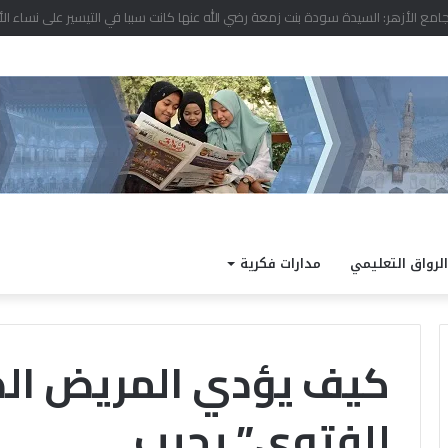
د نتيجة الدور الثاني للشهادة الثانوية الأزهرية لمعاهد فلسطين بنسبة نجاح 97.7%
الرواق التعليمي
مدارات فكرية
كيف يؤدي المريض الصلا
للفتوى” يجيب
الداخلية
كته
تفتح