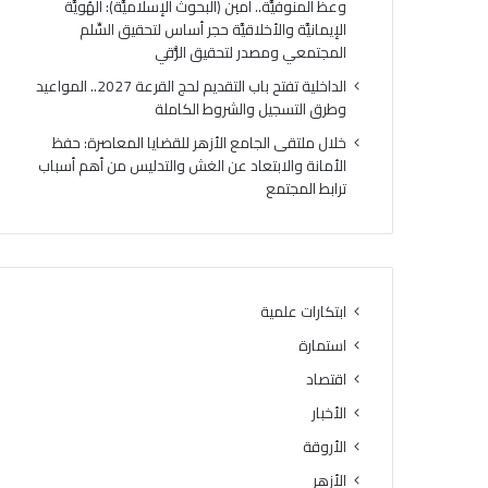
وعظ المنوفيَّة.. أمين (البحوث الإسلاميَّة): الهُويَّة
الإيمانيَّة والأخلاقيَّة حجر أساس لتحقيق السِّلم
المجتمعي ومصدر لتحقيق الرُّقي
الداخلية تفتح باب التقديم لحج القرعة 2027.. المواعيد
وطرق التسجيل والشروط الكاملة
خلال ملتقى الجامع الأزهر للقضايا المعاصرة: حفظ
الأمانة والابتعاد عن الغش والتدليس من أهم أسباب
ترابط المجتمع
ابتكارات علمية
استمارة
اقتصاد
الأخبار
الأروقة
الأزهر