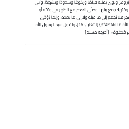
َّر وقرأ ونوى بقلبه قيامًا وركوعًا وسجودًا وتشهُّدًا، وأتى
 وقتها؛ جمع بينها، وصلّى العصر مع الظهر في وقته أو
ا يُجمع إلى ما قبله ولا إلى ما بعده، وإنما يُؤدَّى
في وقته. وبهذا يكون المُصلّي قد امتثل لقول الله سبحانه: {فَاتَّقُوا اللَّهَ مَا اسْتَطَعْتُمْ} [التغابن: 16]، ولقول سيدنا رسول الله
نْ شَيْءٍ فَدَعُوهُ». [أخرجه مسلم]