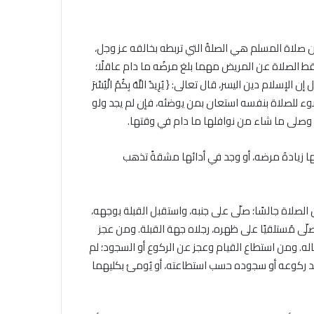
الجامع
الأزهر
للقضايا
أن صلاة المسلم هي الصلةُ التي تربطه بخالقه عز وجل،
الخميس, 6 أغسطس 2026
المعاصرة:
خلال ملتقى الجامع الأزهر للقضايا
سقط الصلاة عن المريض مهما بلغ مرضُه ما دام عاقلًا؛
حفظ
التقديم لحج
المعاصرة: حفظ الأمانة والابتعاد عن
 دين اليسر، قال تعالى: { يُرِيدُ اللَّهُ بِكُمُ الْيُسْرَ
الأمانة
.. المواعيد وطرق
الغش والتدليس من أهم أسباب
والابتعاد
ن منع المرضُ المسلمَ عن الوضوء للصلاة بنفسه استعان بمن يوضئه، فإن لم يجد ولو
لكاملة
ترابط المجتمع
عن
ة، وصلى ما شاء من نوافلها ما دام في وقتها.
الغش
والتدليس
تها زيادةَ مرضه، أو وجد في أدائها مشقةً تذهب
من
أهم
أسباب
ترابط
لصلاة جالسًا؛ صلّى على جنبه، واستقبل القبلة بوجهه،
المجتمع
لّى مُستلقيًا على ظهره، رجلاه جهة القبلة. ومن عجز
اله. ومن استطاع القيام وعجز عن الركوع أو السجود؛ لم
عند ركوعه أو سجوده حسب استطاعته، أو يُومئ بكليهما