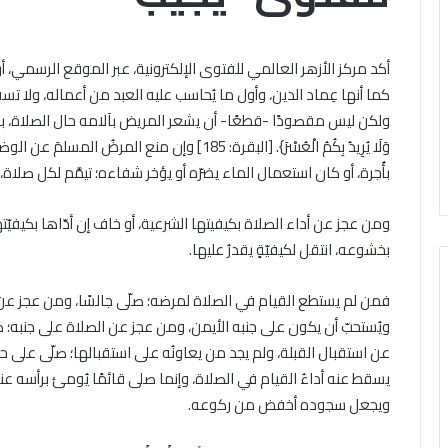
باب
الخميس, 6 أغسطس 2026
ال مشاركته في الملتقى الفكري
تقى
التقديم
ري
أوَّل لمنطقة وعظ المنوفيَّة.. أمين
لحج
أكد مركز الأزهر العالمي للفتوى الإلكترونية، عبر الموقع الرسمي، 
ل
القرعة
لبحوث الإسلاميَّة): الهُويَّة
كما أنها عِماد الدين، وأول ما يُحاسب عليه العبد من أعماله، ولا ت
الخميس, 6 أغسطس 2026
قة
2027..
إيمانيَّة والأخلاقيَّة حجر أساس
الداخلية تفتح باب 
ولكن ليس مقصودًا -قطعًا- أن يشعر المريض بآلامه حال الصلاة، بل إن الإسلام
المواعيد
حقيق السِّلم المجتمعي ومصدر
القرعة 2027
يَّة..
وطرق
وَلَا يُرِيدُ بِكُمُ الْعُسْرَ}. [البقرة: 185] وإ
حقيق الرُّقي
التسجيل والشروط ا
التسجيل
بأُجرة، أو كان استعمال الماء يضرّه أو يؤخر شفاءه؛ تيمَّم لكل صلا
حوث
والشروط
اميَّة):
الكاملة
ومن عجز عن أداء الصلاة بكيفيتها الشرعية، أو خاف إن أدّاها بكيفيّ
َّة
نيَّة
بخشوعه، انتقل لكيفيّةٍ يقدرُ عليها.
لاقيَّة
فمن لم يستطع القيام في الصلاة لمرضه؛ صلّى جالسًا، ومن عجز عن ا
س
ويُستحبّ أن يكون على جنبه الأيمن، ومن عجز عن الصلاة على جنبه؛ ص
يق
عن استقبال القبلة، ولم يجد من يعاونُه على استقبالها؛ صلّى على ح
م
تمعي
يسقط عنه أداءُ القيام في الصلاة، وإنما صلى قائمًا يُومئ برأسه 
در
ويجعل سجوده أخفض من ركوعه.
يق
ي