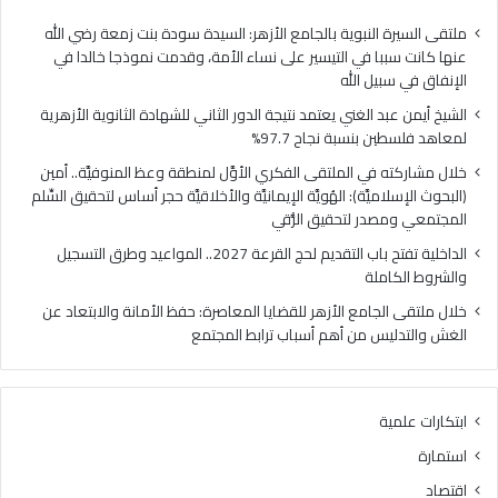
فلسطين
الهُو
بنسبة
الإيم
ملتقى السيرة النبوية بالجامع الأزهر: السيدة سودة بنت زمعة رضي الله
نجاح
والأ
عنها كانت سببا في التيسير على نساء الأمة، وقدمت نموذجا خالدا في
97.7%
حجر
الإنفاق في سبيل الله
أس
الشيخ أيمن عبد الغني يعتمد نتيجة الدور الثاني للشهادة الثانوية الأزهرية
لتح
لمعاهد فلسطين بنسبة نجاح 97.7%
السّ
الم
خلال مشاركته في الملتقى الفكري الأوَّل لمنطقة وعظ المنوفيَّة.. أمين
ومص
(البحوث الإسلاميَّة): الهُويَّة الإيمانيَّة والأخلاقيَّة حجر أساس لتحقيق السِّلم
لتح
المجتمعي ومصدر لتحقيق الرُّقي
الرُّ
الداخلية تفتح باب التقديم لحج القرعة 2027.. المواعيد وطرق التسجيل
والشروط الكاملة
خلال ملتقى الجامع الأزهر للقضايا المعاصرة: حفظ الأمانة والابتعاد عن
الغش والتدليس من أهم أسباب ترابط المجتمع
ابتكارات علمية
استمارة
اقتصاد