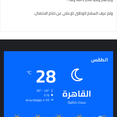
وتم عزف السلام الوطنى للإعلان عن ختام الاحتفال.
الطقس
28
℃
القاهرة
39º - 26º
51%
4.56 كيلومتر/ساعة
سماء صافية