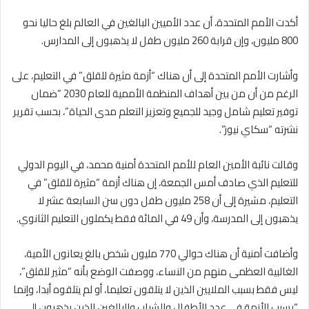
أكدت الأمم المتحدة، أن عدد الأميين البالغين في العالم بلغ حاليا نحو
800 مليون، وإن قرابة 260 مليون طفل لا يذهبون إلى المدارس.
وأشارت الأمم المتحدة إلى أن هناك “أزمة مثيرة للقلق” في التعليم، على
الرغم من أن من بين أهداف المنظمة الأممية للعام 2030 “ضمان
توفير تعليم شامل وجيد للجميع وتعزيز التعلم مدى الحياة”، بحسب تقرير
نشرته “سكاي نيوز”.
وقالت نائبة الأمين العام للأمم المتحدة أمنية محمد، في اليوم الدولي
للتعليم الذي صادف أمس الجمعة، إن هناك أزمة “مثيرة للقلق” في
التعليم، مشيرة إلى أن 258 مليون طفل دون سن السابعة عشر لا
يذهبون إلى المدرسة، وأن 49 في المائة فقط يكملون التعليم الثانوي.
وأضافت أمنية أن هناك حوالي 770 مليون شخص بالغ يعانون الأمية،
الغالبية العظمى منهم من النساء، ووصفت الوضع بأنه “مثير للقلق”،
ليس فقط بسبب الملايين الذين لا يتلقون تعليما، أو لم يتلقوه أبدا، وإنما
“بسبب الأزمة في عدد الأطفال والشباب والبالغين الذين يذهبون إلى