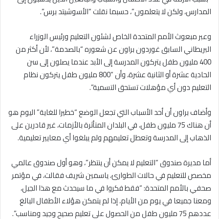
المدارس، ولكن لا يتعلمون”، حسبما نقلت “الأسوشيتد برس”.
وعبر مبعوث الأمم المتحدة الخاص لشئون التعليم ورئيس الوزراء
البريطاني السابق غوردون براون عن شعوره “بالصدمة”، لأن أكثر من
400 مليون طفل يتركون المدرسة إلى الأبد عندما يصلون إلى سن
الحادية عشرة أو الثانية عشرة، وأن “800 مليون طفل يتركون نظام
التعليم دون أي مؤهلات تستحق التسمية”.
وأضاف براون أن أحد الأسباب التي تجعل الوضع “خطيرا للغاية” اليوم هو
أن هناك 75 مليون طفل، في البلدان المتأثرة بالأزمات، غير قادرين على
الذهاب إلى المدرسة وتعطل تعليمهم ولم يبلغوا أي معايير تعليمية.
أما مديرة صندوق “التعليم لا يمكن أن ينتظر”، وهو أول صندوق عالمي
مخصص للتعليم في حالات الطوارئ، ياسمين شريف فقالت، في مؤتمر
صحفي بالأمم المتحدة: “فقط فكروا في ما سيحدث مع هذا الجيل،
ومعنا جميعا في يوم من الأيام، إذا لم يتمكن هؤلاء الأطفال البالغ
عددهم 75 مليون طفل من الحصول على تعليم صحيح وجيد ومناسب”.