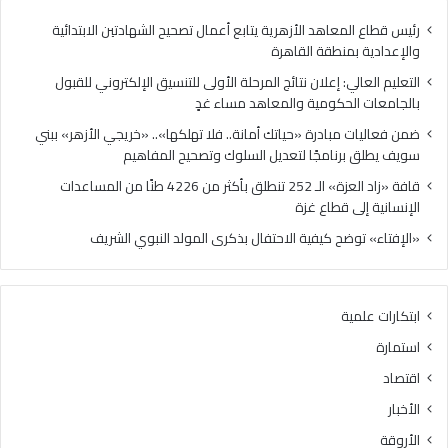
مساء
برنا
غدٍ
لتع
رئيس قطاع المعاهد الأزهرية يتابع أعمال تصحيح الشهادتين الابتدائية
الس
والإعدادية بمنطقة القاهرة
وتص
التعليم العالي: إعلان نتائج المرحلة الأولى للتنسيق الإلكتروني للقبول
الم
بالجامعات الحكومية والمعاهد مساء غدٍ
ضمن فعاليات مبادرة «حياتك أمانة.. فلا تهلكها».. «خريجي الأزهر» ببني
سويف يطلق برنامجًا لتعديل السلوك وتصحيح المفاهيم
قافة «زاد العزة» الـ 252 تنطلق بأكثر من 4226 طنًا من المساعدات
الإنسانية إلى قطاع غزة
«الإفتاء» توضح كيفية الاحتفال بذكرى المولد النبوي الشريف
ابتكارات علمية
استمارة
اقتصاد
الأخبار
الأروقة