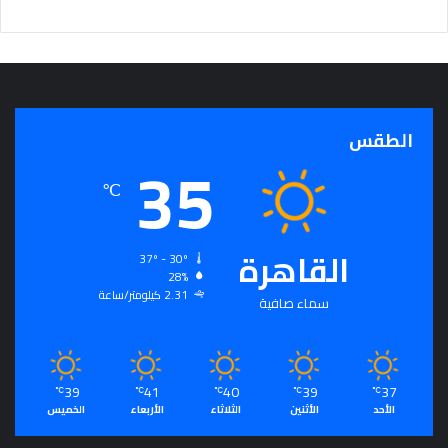
الطقس
35
℃
القاهرة
37º - 30º
28%
2.31 كيلومتر/ساعة
سماء صافية
39
41
40
39
37
℃
℃
℃
℃
℃
الأحد
الأثنين
الثلاثاء
الأربعاء
الخميس