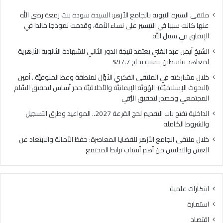
فلسطين
الهُو
بنسبة
الإيم
ملتقى السيرة النبوية بالجامع الأزهر: السيدة سودة بنت زمعة رضي الله
نجاح
والأ
عنها كانت سببا في التيسير على نساء الأمة، وقدمت نموذجا خالدا في
97.7%
حجر
الإنفاق في سبيل الله
أس
الشيخ أيمن عبد الغني يعتمد نتيجة الدور الثاني للشهادة الثانوية الأزهرية
لتح
لمعاهد فلسطين بنسبة نجاح 97.7%
السّ
الم
خلال مشاركته في الملتقى الفكري الأوَّل لمنطقة وعظ المنوفيَّة.. أمين
ومص
(البحوث الإسلاميَّة): الهُويَّة الإيمانيَّة والأخلاقيَّة حجر أساس لتحقيق السِّلم
لتح
المجتمعي ومصدر لتحقيق الرُّقي
الرُّ
الداخلية تفتح باب التقديم لحج القرعة 2027.. المواعيد وطرق التسجيل
والشروط الكاملة
خلال ملتقى الجامع الأزهر للقضايا المعاصرة: حفظ الأمانة والابتعاد عن
الغش والتدليس من أهم أسباب ترابط المجتمع
ابتكارات علمية
استمارة
اقتصاد