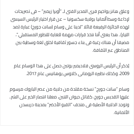
وعلق هانز يواخيم فرى المدير الفنى لـ “أوبرا زيمبر” – فى تصريحات
لإذاعة وسط ألمانيا بولاية سكسونيا – عن قرار اختيار الرئيس السيسى
لهذه الجائزة الرفيعة قائلا “لدينا على وسام (سانت جورج) عبارة (ضد
التيار).. هذا يعنى أننا نتخذ قرارات مهمة للغاية للتطور المستقبلي”،
مضيفا أن هناك رغبة فى بناء جسور ثقافية لخلق لغة وسطية بين
المناطق عبر الثقافة.
يُذكر أن الرئيس الروسى فلاديمير بوتين حصل على هذا الوسام عام
2009، وكذلك نظيره الرومانى كلاوس يوهانيس عام 2017.
وسام “سانت جورج” نسخة مقلدة من دلاية من عصر الباروك مرسوم
عليها القديس جورج، كقاتل حيوان التنين، معلنا انتصار الخير على الشر..
وتوجد الدلاية الأصلية فى متحف “القبو الأخضر” بمدينة دريسدن
الألمانية.