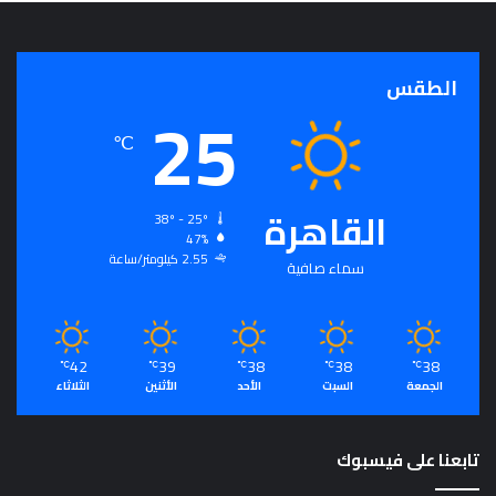
الطقس
25
℃
القاهرة
38º - 25º
47%
2.55 كيلومتر/ساعة
سماء صافية
42
39
38
38
38
℃
℃
℃
℃
℃
الجمعة
السبت
الأحد
الأثنين
الثلاثاء
تابعنا على فيسبوك