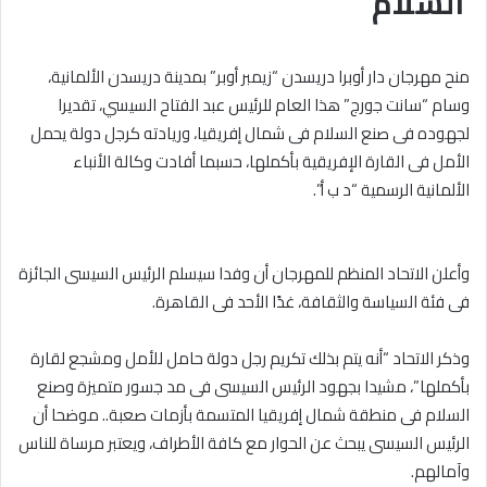
السلام
منح مهرجان دار أوبرا دريسدن “زيمبر أوبر” بمدينة دريسدن الألمانية،
وسام “سانت جورج” هذا العام للرئيس عبد الفتاح السيسي، تقديرا
لجهوده فى صنع السلام فى شمال إفريقيا، وريادته كرجل دولة يحمل
الأمل فى القارة الإفريقية بأكملها، حسبما أفادت وكالة الأنباء
الألمانية الرسمية “د ب أ”.
وأعلن الاتحاد المنظم للمهرجان أن وفدا سيسلم الرئيس السيسى الجائزة
فى فئة السياسة والثقافة، غدًا الأحد فى القاهرة.
وذكر الاتحاد “أنه يتم بذلك تكريم رجل دولة حامل للأمل ومشجع لقارة
بأكملها”، مشيدا بجهود الرئيس السيسى فى مد جسور متميزة وصنع
السلام فى منطقة شمال إفريقيا المتسمة بأزمات صعبة.. موضحا أن
الرئيس السيسى يبحث عن الحوار مع كافة الأطراف، ويعتبر مرساة للناس
وآمالهم.