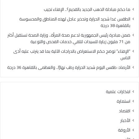
71
ملي
ما حكم مبادلة الذهب الجديد بالقديم؟.. الإفتاء تجيب
زيار
الطقس غدا شديد الحرارة وتحذير عاجل لهذه المناطق والمحسوسة
للس
بالقاهرة 38 درجة
لتل
خدم
ضمن مبادرة رئيس الجمهورية لدعم صحة المرأة.. وزارة الصحة تستقبل أكثر
الف
من 71 مليون زيارة للسيدات لتلقي خدمات الفحص والتوعية
وال
“الإفتاء” توضح حكم الاستعراض بالدراجات الآلية بما قد يترتب عليه أذى
الناس
الأرصاد: طقس اليوم شديد الحرارة رطب نهارًا.. والعظمى بالقاهرة 36 درجة
ابتكارات علمية
استمارة
اقتصاد
الأخبار
الأروقة