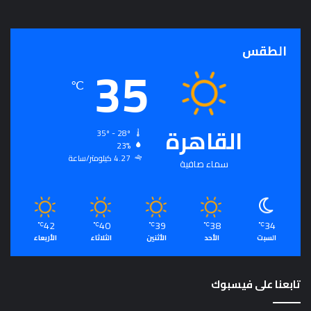
الطقس
35
℃
القاهرة
35º - 28º
23%
4.27 كيلومتر/ساعة
سماء صافية
42
40
39
38
34
℃
℃
℃
℃
℃
السبت
الأحد
الأثنين
الثلاثاء
الأربعاء
تابعنا على فيسبوك