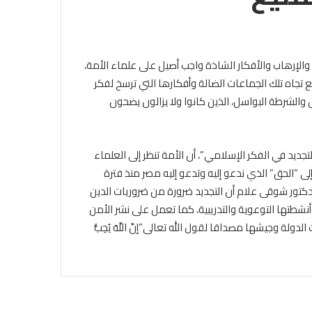
عبدالغني
يشهد
ختام
الأربعاء, 5 أغسطس 2026
التصفيات
الشيخ أيمن عبدالغني يشهد ختام
الإرهاب والأفكار الشاذة واجب أصيل على علماء الأمة،
النهائية
التصفيات النهائية للموسم
تجاه تلك الجماعات الضالة وأفكارها التي ترسخ لفكر
للموسم
رارة نهارا..
الخامس من المشروع الوطني
الخامس
والشرطة البواسل، الذين كانوا ولا يزالون يضحون
للقراءة
من
المشروع
الوطني
جديد في الفكر الإسلامي”، أن الأمة تنظر إلى العلماء
للقراءة
إلى “الحق” الذي ندعو إليه وتدعو إليه مصر منذ فترة
دكتور شوقى علام أن التجديد ضرورة من ضروريات الدين
نشطتها التوعوية والتدريبية، كما تعمل على نشر الأمن
 وجيشها مصداقا لقول الله تعالى”إنَّ اللَّهَ يُحِبُّ