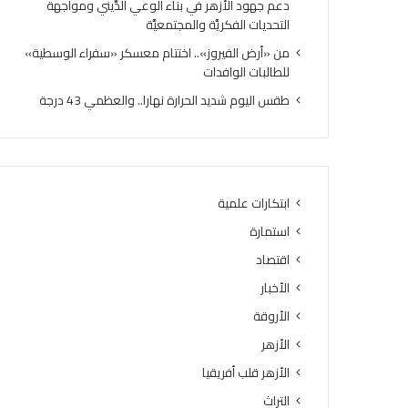
دعم جهود الأزهر في بناء الوعي الدِّيني ومواجهة
التحديات الفكريَّة والمجتمعيَّة
من «أرض الفيروز».. اختتام معسكر «سفراء الوسطية»
للطالبات الوافدات
طقس اليوم شديد الحرارة نهارا.. والعظمي 43 درجة
ابتكارات علمية
استمارة
اقتصاد
الأخبار
الأروقة
الأزهر
الأزهر قلب أفريقيا
التراث