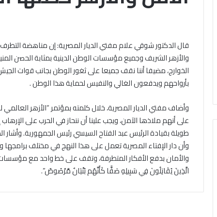
وز»..
شديد
م
الحرارة
كر
نهارا..
اء
والعظمي
قال الدكتور شوقي علام مفتي الديار المصرية: إن مناهضة التطرف و
الخميس, 6 أغسطس 2026
طية»
43
 «أرض الفيروز».. اختتام معسكر
والأزهر الشريف وجميع مؤسسات الوطن الدينية بمثابة الحصن المنيع 
الخميس, 6 أغسطس 2026
بات
درجة
فراء الوسطية» للطالبات
طقس اليوم شديد الح
فدات
الخوارج، مضيفا أننا نقف جميعا على ثغور الوطن بجانب قوات الجيش 
وافدات
والعظمي 43 درجة
بأرواحهم ويدفعون الغالي والنفيس لحماية هذا الوطن .
وأضاف مفتي الديار المصرية، خلال كلمته بمؤتمر “الأزهر العالمي للت
على أنهم ملاذها الآمن، ويجب علينا أن ننحاز في الحرب على الإرهاب 
طويلة بقيادة الرئيس عبد الفتاح السيسي رئيس الجمهورية. وأشار ال
وأن دار الإفتاء المصرية تعمل على هذا النهج في مختلف برامجها وأ
والأمان بدفع الأفكار المتطرفة، وتقف على خط واحد مع مؤسسات الدولة
الَّذِينَ يُقَاتِلُونَ فِي سَبِيلِهِ صَفًّا كَأَنَّهُم بُنْيَانٌ مَّرْصُوصٌ”.