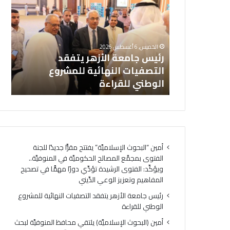
الأزهر
الفير
ة” يفتتح
يتفقد
اختتا
وى بمجمَّع
التصفيات
معس
النهائية
«سفر
لمنوفيَّة..
الخميس, 6 أغسطس 2026
للمشروع
الوس
تؤدِّي دورًا
رئيس جامعة الأزهر يتفقد
من
الوطني
للطال
هيم وتعزيز
التصفيات النهائية للمشروع
«س
للقراءة
الوا
الوطني للقراءة
ال
أمين “البحوث الإسلاميَّة” يفتتح مقرًّا جديدًا للجنة
الفتوى بمجمَّع المصالح الحكوميَّة في المنوفيَّة..
ويؤكِّد: الفتوى الرشيدة تؤدِّي دورًا مهمًّا في تصحيح
المفاهيم وتعزيز الوعي الدِّيني
رئيس جامعة الأزهر يتفقد التصفيات النهائية للمشروع
الوطني للقراءة
أمين (البحوث الإسلاميَّة) يلتقي محافظ المنوفيَّة لبحث