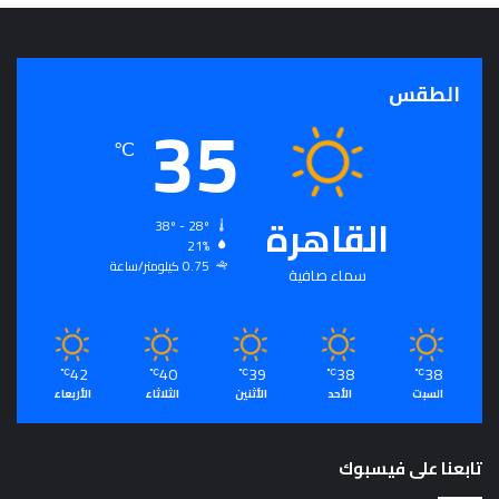
الطقس
35
℃
القاهرة
38º - 28º
21%
0.75 كيلومتر/ساعة
سماء صافية
42
40
39
38
38
℃
℃
℃
℃
℃
السبت
الأحد
الأثنين
الثلاثاء
الأربعاء
تابعنا على فيسبوك