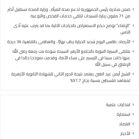
ضمن مبادرة رئيس الجمهورية لدعم صحة المرأة.. وزارة الصحة تستقبل أكثر
من 71 مليون زيارة للسيدات لتلقي خدمات الفحص والتوعية
“الإفتاء” توضح حكم الاستعراض بالدراجات الآلية بما قد يترتب عليه أذى
الناس
الأرصاد: طقس اليوم شديد الحرارة رطب نهارًا.. والعظمى بالقاهرة 36 درجة
ملتقى السيرة النبوية بالجامع الأزهر: السيدة سودة بنت زمعة رضي الله
عنها كانت سببا في التيسير على نساء الأمة، وقدمت نموذجا خالدا في
الإنفاق في سبيل الله
الشيخ أيمن عبد الغني يعتمد نتيجة الدور الثاني للشهادة الثانوية الأزهرية
لمعاهد فلسطين بنسبة نجاح 97.7%
ابتكارات علمية
استمارة
اقتصاد
الأخبار