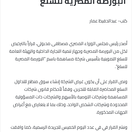
البورصة المصرية للسلع
كتب- عبدالحفيظ عمار
أصدر رئيس مجلس الوزراء المصري مصطفى مدبولي، قراراً بالترخيص
لكل من البورصة المصرية وجهاز تنمية التجارة الداخلية والهيئة العامة
للسلع التموينية بتأسيس شركة مساهمة باسم “البورصة المصرية
للسلع”.
ونص القرار على أن يكون غرض الشركة إنشاء سوق منظم للتداول
السلع المحاضرة القابلة للتخزين، وفقاً لأحكام قانون شركات
المساهمة وشركات التوصية بالأسهم والشركات ذات المسؤولية
المحدودة وشركات الشخص الواحد، وذلك بما لا يتعارض مع أغراض
الجهات المذكورة.
ونشر القرار في في عدد اليوم الخميس للجريدة الرسمية، كما وافقت