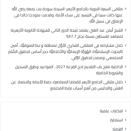
فلسطين
الهُو
بنسبة
الإيم
ملتقى السيرة النبوية بالجامع الأزهر: السيدة سودة بنت زمعة رضي الله
نجاح
والأ
عنها كانت سببا في التيسير على نساء الأمة، وقدمت نموذجا خالدا في
97.7%
حجر
الإنفاق في سبيل الله
أس
الشيخ أيمن عبد الغني يعتمد نتيجة الدور الثاني للشهادة الثانوية الأزهرية
لتح
لمعاهد فلسطين بنسبة نجاح 97.7%
السّ
الم
خلال مشاركته في الملتقى الفكري الأوَّل لمنطقة وعظ المنوفيَّة.. أمين
ومص
(البحوث الإسلاميَّة): الهُويَّة الإيمانيَّة والأخلاقيَّة حجر أساس لتحقيق السِّلم
لتح
المجتمعي ومصدر لتحقيق الرُّقي
الرُّ
الداخلية تفتح باب التقديم لحج القرعة 2027.. المواعيد وطرق التسجيل
والشروط الكاملة
خلال ملتقى الجامع الأزهر للقضايا المعاصرة: حفظ الأمانة والابتعاد عن
الغش والتدليس من أهم أسباب ترابط المجتمع
ابتكارات علمية
استمارة
اقتصاد