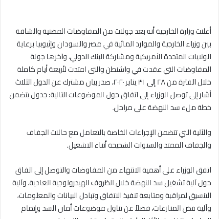
أعلنت وزارة الخارجية أنه بعد جولات من المفاوضات المضنية والشاقة
بين وزراء الخارجية والموارد المائية في مصر والسودان وإثيوبيا برعاية
الولايات المتحدة الأمريكية ومشاركة البنك الدولي، وآخرها جولة
المفاوضات التي عقدت في واشنطن والتى امتدت لأربعة أيام كاملة
خلال الفترة من ٢٨ إلى ٣١ يناير ٢٠٢٠، صدر بيان مشترك عن الدول الثلاث
أشار إلى توصل الوزراء إلى اتفاق حول الموضوعات التالية: جدول يتضمن
خطة ملء سد النهضة على مراحل.
والآلية التي تتضمن الإجراءات الخاصة بالتعامل مع حالات الجفاف
والجفاف الممتد والسنوات الشحيحة أثناء التشغيل.
اتفق الوزراء على أهمية الانتهاء من المفاوضات والتوصل إلى اتفاق
حول آلية تشغيل سد النهضة خلال الظروف الهيدرولوجية العادية، وآلية
التنسيق لمراقبة ومتابعة تنفيذ الاتفاق وتبادل البيانات والمعلومات،
وآلية فض المنازعات، فضلاً عن تناول موضوعات أمان السد وإتمام