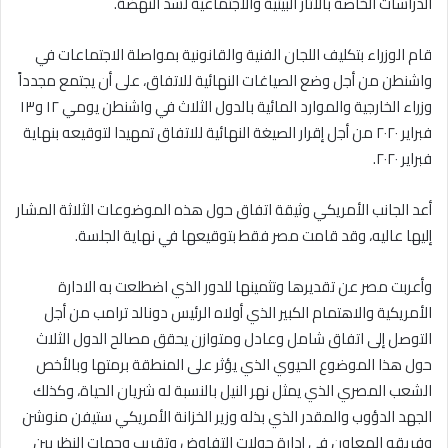
الدراسات الخاصة بالأثار البيئية والاجتماعية لسد النهضة.
قام الوزراء بتكليف اللجان الفنية والقانونية بمواصلة الاجتماعات في
واشنطن من أجل وضع الصياغات النهائية للاتفاق، على أن يجتمع مجدداً
وزراء الخارجية والموارد المائية بالدول الثلاث في واشنطن يومي ١٢ و١٣
فبراير ٢٠٢٠ من أجل إقرار الصيغة النهائية للاتفاق تمهيدا لتوقيعه بنهاية
فبراير ٢٠٢٠.
أعد الجانب الأمريكي وثيقة اتفاق حول هذه الموضوعات الثلاثة المشار
إليها عاليه، وقد قامت مصر فقط بتوقيعها في نهاية الجلسة.
وأعربت مصر عن تقديرها وتثمينها للدور الذي اضطلعت به الادارة
الأمريكية والاهتمام الكبير الذي أولاه الرئيس دونالد ترامب من أجل
التوصل إلى اتفاق شامل وعادل ومتوازن يحقق مصالح الدول الثلاث
حول هذا الموضوع الحيوي الذي يؤثر على المنطقة برمتها وبالأخص
الشعب المصري الذي يمثل نهر النيل بالنسبة له شريان الحياة، وكذلك
الجهد الدؤوب والمقدر الذي بذله وزير الخزانة الأمريكي ستيفن منوشن
وفريقه المعاون في إدارة جولات التفاوض وتقريب وجهات النظر بين