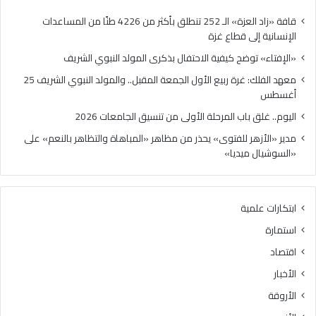
قافة «زاد العزة» الـ 252 تنطلق بأكثر من 4226 طنًا من المساعدات
الإنسانية إلى قطاع غزة
«الإفتاء» توضح كيفية الاحتفال بذكرى المولد النبوي الشريف
معهد الفلك: غرة ربيع الأول الجمعة المقبل.. والمولد النبوي الشريف 25
أغسطس
اليوم.. غلق باب المرحلة الأولى من تنسيق الجامعات 2026
مدير «الأزهر للفتوى» يحذر من مظاهر «المباهاة والتظاهر بالنعم» على
«السوشيال ميديا»
ابتكارات علمية
استمارة
اقتصاد
الأخبار
الأروقة