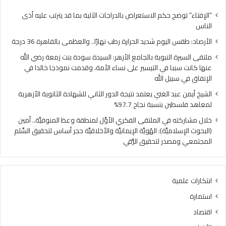
كان
سببا
“الإفتاء” توضح حكم الاستعراض بالدراجات الآلية بما قد يترتب عليه أذى
في
الناس
التي
الأرصاد: طقس اليوم شديد الحرارة رطب نهارًا.. والعظمى بالقاهرة 36 درجة
على
نسا
ملتقى السيرة النبوية بالجامع الأزهر: السيدة سودة بنت زمعة رضي الله
الأم
عنها كانت سببا في التيسير على نساء الأمة، وقدمت نموذجا خالدا في
وق
الإنفاق في سبيل الله
نمو
الشيخ أيمن عبد الغني يعتمد نتيجة الدور الثاني للشهادة الثانوية الأزهرية
خالد
لمعاهد فلسطين بنسبة نجاح 97.7%
في
الإن
خلال مشاركته في الملتقى الفكري الأوَّل لمنطقة وعظ المنوفيَّة.. أمين
في
(البحوث الإسلاميَّة): الهُويَّة الإيمانيَّة والأخلاقيَّة حجر أساس لتحقيق السِّلم
سبي
المجتمعي ومصدر لتحقيق الرُّقي
الله
ابتكارات علمية
استمارة
اقتصاد