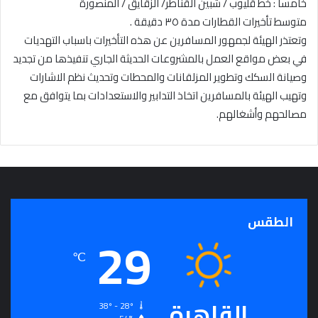
خامسا : خط قليوب / شبين القناطر/ الزقايق / المنصورة
متوسط تأخيرات القطارات مدة ٣٥ دقيقة .
وتعتذر الهيئة لجمهور المسافرين عن هذه التأخيرات باسباب التهديات
في بعض مواقع العمل بالمشروعات الحديثة الجاري تنفيذها من تجديد
وصيانة السكك وتطوير المزلقانات والمحطات وتحديث نظم الاشارات
وتهيب الهيئة بالمسافرين اتخاذ التدابير والاستعدادات بما يتوافق مع
مصالحهم وأشغالهم.
الطقس
29
℃
القاهرة
38º - 28º