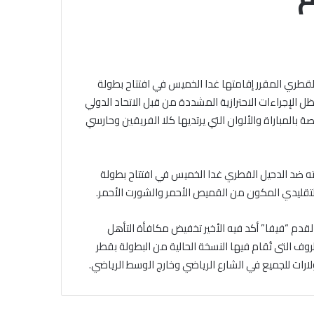
الجامع
الأزهر
للقضايا
الخميس, 6 أغسطس 2026
المعاصرة:
خلال ملتقى الجامع الأزهر للقضايا
حفظ
التقديم لحج
المعاصرة: حفظ الأمانة والابتعاد عن
 القطري المقرر إقامتها غدا الخميس في افتتاح بطولة
الأمانة
.. المواعيد وطرق
الغش والتدليس من أهم أسباب
والابتعاد
ل الإجراءات الاحترازية المشددة من قبل الاتحاد الدولي
لكاملة
ترابط المجتمع
عن
صة بالمباراة والألوان التي يرتديها كلا الفريقين وحارسي
الغش
والتدليس
من
ته ضد الدحيل القطري غدا الخميس في افتتاح بطولة
أهم
أسباب
التقليدي المكون من القميص الأحمر والشورت الأحمر.
ترابط
المجتمع
القدم “فيفا” أكد فيه الأخير تخفيض مكافأة التأهل
دولار، بسبب الظروف التى تُقام فيها النسخة الحالية من البطولة بقطر
لارات للجميع في الشارع الرياضي وخارج الوسط الرياضي.