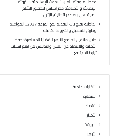
وعظ المنوفيَّة.. أمين (البحوث الإسلاميَّة): الهُويَّة
الإيمانيَّة والأخلاقيَّة حجر أساس لتحقيق السِّلم
المجتمعي ومصدر لتحقيق الرُّقي
الداخلية تفتح باب التقديم لحج القرعة 2027.. المواعيد
وطرق التسجيل والشروط الكاملة
خلال ملتقى الجامع الأزهر للقضايا المعاصرة: حفظ
الأمانة والابتعاد عن الغش والتدليس من أهم أسباب
ترابط المجتمع
ابتكارات علمية
استمارة
اقتصاد
الأخبار
الأروقة
الأزهر