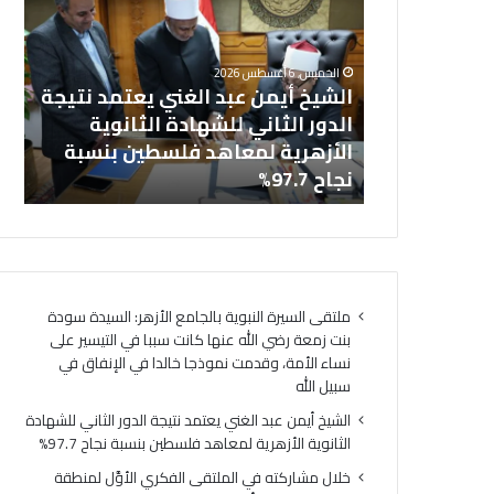
عبد
في
خل
الغني
المل
بالجامع
يعتمد
الفك
ال
الخميس, 6 أغسطس 2026
نتيجة
الأوَّ
نت زمعة رضي
الشيخ أيمن عبد الغني يعتمد نتيجة
(ا
الدور
لمنط
 التيسير على
الدور الثاني للشهادة الثانوية
ال
الثاني
وعظ
ذجا خالدا
الأزهرية لمعاهد فلسطين بنسبة
لت
للشهادة
المنوف
ه
نجاح 97.7%
لت
الثانوية
أمين
الأزهرية
(الب
لمعاهد
الإسل
فلسطين
الهُوي
بنسبة
الإيما
نجاح
والأخ
ملتقى السيرة النبوية بالجامع الأزهر: السيدة سودة
97.7%
حجر
بنت زمعة رضي الله عنها كانت سببا في التيسير على
أسا
نساء الأمة، وقدمت نموذجا خالدا في الإنفاق في
لتحق
سبيل الله
السِّل
المج
الشيخ أيمن عبد الغني يعتمد نتيجة الدور الثاني للشهادة
ومص
الثانوية الأزهرية لمعاهد فلسطين بنسبة نجاح 97.7%
لتحق
خلال مشاركته في الملتقى الفكري الأوَّل لمنطقة
الرُّق