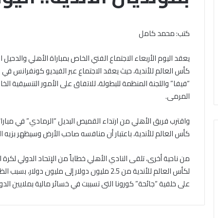
باب
الخميس, 6 أغسطس 2026
ال مشاركته في الملتقى الفكري
تقى
التقديم
ري
أوَّل لمنطقة وعظ المنوفيَّة.. أمين
لحج
كتب: محمد كامل
ل
القرعة
لبحوث الإسلاميَّة): الهُويَّة
الخميس, 6 أغسطس 2026
قة
2027..
إيمانيَّة والأخلاقيَّة حجر أساس
الداخلية تفتح باب 
يعقد اليوم الأربعاء الاجتماع الفني الخاص بمباراة الأهلي والدحيل
المواعيد
حقيق السِّلم المجتمعي ومصدر
القرعة 2027
يَّة..
وطرق
كأس العالم للأندية، حيث يعقد الاجتماع عبر الفيديو كونفرانس في ظ
حقيق الرُّقي
التسجيل والشروط ا
التسجيل
“فيفا” واللجنة المنظمة للبطولة، للاتفاق على الأمور التنسيقية الخا
حوث
والشروط
المرمى.
اميَّة):
الكاملة
َّة
واقترب فريق الأهلي من ارتداء القميص البديل “الرمادي” في مبارا
نيَّة
لاقيَّة
كأس العالم للأندية، باعتبار أن منافسه صاحب الأرض وسيظهر بزيه 
س
من ناحية أخرى، تلقى النادي الأهلي خطاباً من الإتحاد الدولي لكرة 
يق
لكأس العالم للأندية من 2.5 مليون دولار إلى مليون 
م
تمعي
على خلفية “جائحة” كورونا التى تسببت في خسائر مالية بملايين الدو
در
يق
ي