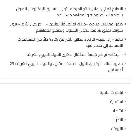
برنامجًا
الإن
لتعديل
إلى
التعليم العالي: إعلان نتائج المرحلة الأولى للتنسيق الإلكتروني للقبول
السلوك
قطا
بالجامعات الحكومية والمعاهد مساء غدٍ
وتصحيح
غزة
ضمن فعاليات مبادرة «حياتك أمانة.. فلا تهلكها».. «خريجي الأزهر» ببني
المفاهيم
سويف يطلق برنامجًا لتعديل السلوك وتصحيح المفاهيم
قافة «زاد العزة» الـ 252 تنطلق بأكثر من 4226 طنًا من المساعدات
الإنسانية إلى قطاع غزة
«الإفتاء» توضح كيفية الاحتفال بذكرى المولد النبوي الشريف
معهد الفلك: غرة ربيع الأول الجمعة المقبل.. والمولد النبوي الشريف 25
أغسطس
ابتكارات علمية
استمارة
اقتصاد
الأخبار
الأروقة