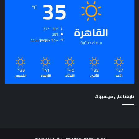
35
℃
القاهرة
37º - 30º
28%
1.54 كيلومتر/ساعة
سماء صافية
39
41
40
39
37
℃
℃
℃
℃
℃
الأحد
الأثنين
الثلاثاء
الأربعاء
الخميس
تابعنا على فيسبوك