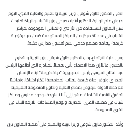
التقى الدكتور طارق شوقى، وزير التربية والتعليم والتعليم الفني، اليوم
بديوان عام الوزارة، الدكتور أشرف صبحى وزير الشباب والرياضة؛ لبحث
سبل التعاون للاستفادة من الأراضي والمباني الموجودة بمراكز
الشباب في عدد 50 مركز من المراكز المستهدفة ضمن مبادرة(حياة
كريمة) لإقامة مجتمع خدمي يضم (فصول مدارس ذكية).
وفي بداية الاجتماع، رحب الدكتور طارق شوقي وزير التربية والتعليم
بالحضور، قائلاً إن هذا الاجتماع يأتى تفعيلاً للمبادرة التى أطلقها الرئيس
عبد الفتاح السيسى رئيس الجمهورية “حياة كريمة” لبناء الإنسان
المصرى وتوفير حياة كريمة للفئات المجتمعية الأكثر احتياجًا، وتماشيًا
مع خطة الدولة للنهوض بقطاع التعليم وتطوير المنظومة التعليمية؛
لتحقيق التنمية الشاملة، مشيرا إلى أننا نستهدف وجود مدارس ومراكز
شباب فى مختلف القرى المصرية، وتوفير المساحات اللازمة للبناء فى
القرى المحرومة.
وأكد الدكتور طارق شوقي وزير التربية والتعليم على أهمية التعاون بين