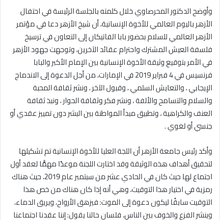
وأوضح الدكتور المحرصاوي خلال كلمته بالجلسة الرئيسة في احتفال
الأزهر باليوم العالمي للأخوة الإنسانية، أن شيخ الأزهر دعا في مؤتمر
الأزهر العالمي للسلام بحضور بابا الفاتيكان إلى التعاون في ترسيخ
فلسفة العيش المشترك واحترام عقائد الآخرين، وتوجهت جهود الأزهر
في الأمر بتوقيع وثيقة الأخوة الإنسانية بين الإمام الأكبر والبابا
فرنسيس في 4 فبراير 2019 في الإمارات، من أجل الدعوة إلى الاندماج
الإيجابي ، والتعايش السلمي ، وقبول الآخر ، ونشر ثقافة المحبة
والسلام والتسامح والألفة ، ونشر فكر وثقافة الحوار ، ونبذ ثقافة
العنف والكراهية ، وتطبيق مبدأ المواطنة بين البشر دون تمييز عقدي أو
جنسي أو لغوي .
وأكد رئيس جامعة الأزهر أن اللجة العليا للأخوة الإنسانية تم تشكيلها
لتحقيق أهداف هذه الوثيقة وقد اختارت اللجنة موعدًا مهمًّا لعقد أول
اجتماع لها حيث كان في الحادي عشر من سبتمبر عام 2019، حيث هناك
رمزية في اختيار هذا التوقيت، وهي أنه إذا كان هناك من خص هذا
التوقيت سابقًا ليكون دعوة إلى الموت: فيزهق الأرواح، ويريق الدماء،
وينشر الفزع والخوف بين الناس، فلسان حالنا يقول: إننا عقدنا اجتماعنا