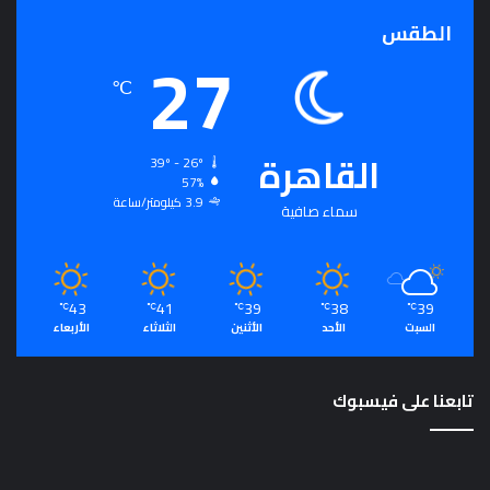
الطقس
27
℃
القاهرة
39º - 26º
57%
3.9 كيلومتر/ساعة
سماء صافية
43
41
39
38
39
℃
℃
℃
℃
℃
السبت
الأحد
الأثنين
الثلاثاء
الأربعاء
تابعنا على فيسبوك