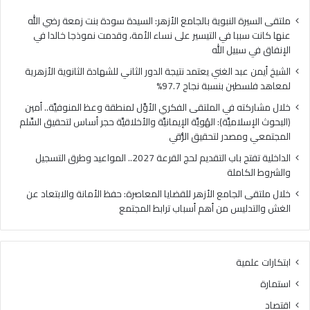
فلسطين
الهُو
بنسبة
الإيم
ملتقى السيرة النبوية بالجامع الأزهر: السيدة سودة بنت زمعة رضي الله
نجاح
والأ
عنها كانت سببا في التيسير على نساء الأمة، وقدمت نموذجا خالدا في
97.7%
حجر
الإنفاق في سبيل الله
أس
الشيخ أيمن عبد الغني يعتمد نتيجة الدور الثاني للشهادة الثانوية الأزهرية
لتح
لمعاهد فلسطين بنسبة نجاح 97.7%
السّ
الم
خلال مشاركته في الملتقى الفكري الأوَّل لمنطقة وعظ المنوفيَّة.. أمين
ومص
(البحوث الإسلاميَّة): الهُويَّة الإيمانيَّة والأخلاقيَّة حجر أساس لتحقيق السِّلم
لتح
المجتمعي ومصدر لتحقيق الرُّقي
الرُّ
الداخلية تفتح باب التقديم لحج القرعة 2027.. المواعيد وطرق التسجيل
والشروط الكاملة
خلال ملتقى الجامع الأزهر للقضايا المعاصرة: حفظ الأمانة والابتعاد عن
الغش والتدليس من أهم أسباب ترابط المجتمع
ابتكارات علمية
استمارة
اقتصاد