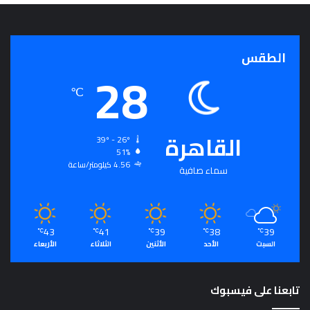
الطقس
28
℃
القاهرة
39º - 26º
51%
4.56 كيلومتر/ساعة
سماء صافية
43
41
39
38
39
℃
℃
℃
℃
℃
السبت
الأحد
الأثنين
الثلاثاء
الأربعاء
تابعنا على فيسبوك