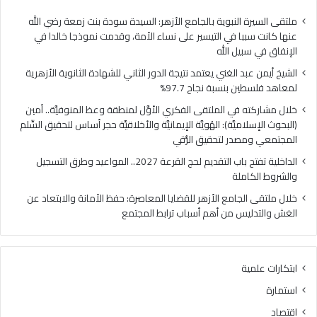
فلسطين
الهُو
بنسبة
الإيم
ملتقى السيرة النبوية بالجامع الأزهر: السيدة سودة بنت زمعة رضي الله
نجاح
والأ
عنها كانت سببا في التيسير على نساء الأمة، وقدمت نموذجا خالدا في
97.7%
حجر
الإنفاق في سبيل الله
أس
الشيخ أيمن عبد الغني يعتمد نتيجة الدور الثاني للشهادة الثانوية الأزهرية
لتح
لمعاهد فلسطين بنسبة نجاح 97.7%
السّ
الم
خلال مشاركته في الملتقى الفكري الأوَّل لمنطقة وعظ المنوفيَّة.. أمين
ومص
(البحوث الإسلاميَّة): الهُويَّة الإيمانيَّة والأخلاقيَّة حجر أساس لتحقيق السِّلم
لتح
المجتمعي ومصدر لتحقيق الرُّقي
الرُّ
الداخلية تفتح باب التقديم لحج القرعة 2027.. المواعيد وطرق التسجيل
والشروط الكاملة
خلال ملتقى الجامع الأزهر للقضايا المعاصرة: حفظ الأمانة والابتعاد عن
الغش والتدليس من أهم أسباب ترابط المجتمع
ابتكارات علمية
استمارة
اقتصاد