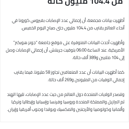
من 104.4 مليون حالة
أظهرت بيانات مجمعة، أن إجمالي عدد الإصابات بفيروس كورونا في
أنحاء العالم يقترب من 104.4 مليون حتى صباح اليوم الخميس.
وأظهرت أحدث البيانات المتوفرة على موقع جامعة “جونز هوبكنز”
الأمريكية، عند الساعة 06:00 بتوقيت جرينتش، أن إجمالي الإصابات وصل
إلى 104 ملايين و389 ألف حالة.
كما أظهرت البيانات أن عدد المتعافين تجاوز 58 مليونا، فيما يقترب
إجمالي الوفيات من المليونين و269 ألف حالة.
وتتصدر الولايات المتحدة دول العالم من حيث عدد الإصابات، تليها الهند
ثم البرازيل والمملكة المتحدة وروسيا وفرنسا وإسبانيا وإيطاليا وتركيا
وألمانيا وكولومبيا والأرجنتين والمكسيك وبولندا وجنوب أفريقيا وإيران.