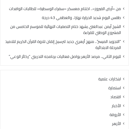
للقر
من «أرض الفيروز».. اختتام معسكر «سفراء الوسطية» للطالبات الوافدات
طقس اليوم شديد الحرارة نهارا.. والعظمي 43 درجة
الشيخ أيمن عبدالغني يشهد ختام التصفيات النهائية للموسم الخامس من
المشروع الوطني للقراءة
“التجويد الميسر”.. منهج أزهري جديد لترسيخ إتقان تلاوة القرآن الكريم لتلاميذ
المرحلة الابتدائية
لليوم الثاني.. مرصد الأزهر يواصل فعاليات برنامجه التدريبي “ركائز الوعي”
ابتكارات علمية
استمارة
اقتصاد
الأخبار
الأروقة
الأزهر