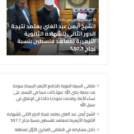
عبد
في
خل
الغني
المل
بالجامع
يعتمد
الفك
ال
الخميس, 6 أغسطس 2026
نتيجة
الأوَّ
نت زمعة رضي
الشيخ أيمن عبد الغني يعتمد نتيجة
(ا
الدور
لمنط
 التيسير على
الدور الثاني للشهادة الثانوية
ال
الثاني
وعظ
ذجا خالدا
الأزهرية لمعاهد فلسطين بنسبة
لت
للشهادة
المنوف
ه
نجاح 97.7%
لت
الثانوية
أمين
الأزهرية
(الب
لمعاهد
الإسل
فلسطين
الهُوي
بنسبة
الإيما
نجاح
والأخ
ملتقى السيرة النبوية بالجامع الأزهر: السيدة سودة
97.7%
حجر
بنت زمعة رضي الله عنها كانت سببا في التيسير على
أسا
نساء الأمة، وقدمت نموذجا خالدا في الإنفاق في
لتحق
سبيل الله
السِّل
المج
الشيخ أيمن عبد الغني يعتمد نتيجة الدور الثاني للشهادة
ومص
الثانوية الأزهرية لمعاهد فلسطين بنسبة نجاح 97.7%
لتحق
خلال مشاركته في الملتقى الفكري الأوَّل لمنطقة
الرُّق