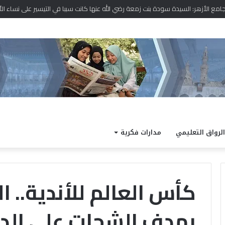
د نتيجة الدور الثاني للشهادة الثانوية الأزهرية لمعاهد فلسطين بنسبة نجاح 97.7%
الرواق التعليمي
مدارات فكرية
كأس العالم للأندية.. ا
بهدف الشحات على الد
الداخلية
كته
تفتح