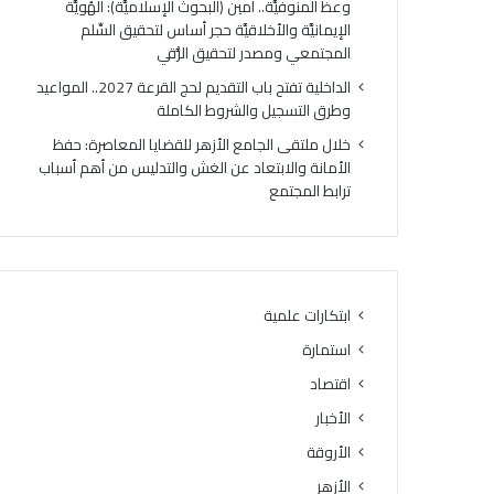
وعظ المنوفيَّة.. أمين (البحوث الإسلاميَّة): الهُويَّة
الإيمانيَّة والأخلاقيَّة حجر أساس لتحقيق السِّلم
المجتمعي ومصدر لتحقيق الرُّقي
الداخلية تفتح باب التقديم لحج القرعة 2027.. المواعيد
وطرق التسجيل والشروط الكاملة
خلال ملتقى الجامع الأزهر للقضايا المعاصرة: حفظ
الأمانة والابتعاد عن الغش والتدليس من أهم أسباب
ترابط المجتمع
ابتكارات علمية
استمارة
اقتصاد
الأخبار
الأروقة
الأزهر