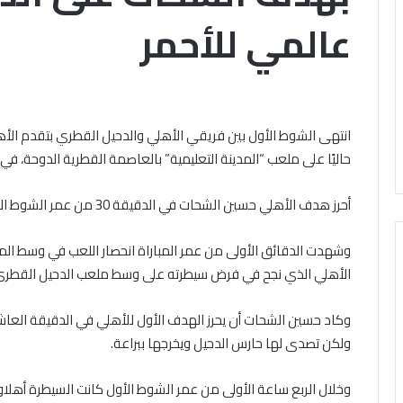
باب
الخميس, 6 أغسطس 2026
عالمي للأحمر
ال مشاركته في الملتقى الفكري
تقى
التقديم
ري
أوَّل لمنطقة وعظ المنوفيَّة.. أمين
لحج
ل
القرعة
لبحوث الإسلاميَّة): الهُويَّة
الخميس, 6 أغسطس 2026
قة
2027..
إيمانيَّة والأخلاقيَّة حجر أساس
الداخلية تفتح باب 
المواعيد
حقيق السِّلم المجتمعي ومصدر
القرعة 2027
يَّة..
وطرق
انتهى الشوط الأول بين فريقي الأهلي والدحيل القطري بتقدم الأه
حقيق الرُّقي
التسجيل والشروط ا
التسجيل
حاليًا على ملعب “المدينة التعليمية” بالعاصمة القطرية الدوحة، في 
حوث
والشروط
اميَّة):
الكاملة
أحرز هدف الأهلي حسين الشحات في الدقيقة 30 من عمر الشوط الأول.
َّة
نيَّة
لاقيَّة
وشهدت الدقائق الأولى من عمر المباراة انحصار اللعب في وسط المل
الأهلي الذي نجح في فرض سيطرته على وسط ملعب الدحيل القطري
س
يق
م
وكاد حسين الشحات أن يحرز الهدف الأول للأهلي في الدقيقة العا
تمعي
ولكن تصدى لها حارس الدحيل ويخرجها ببراعة.
در
يق
وخلال الربع ساعة الأولى من عمر الشوط الأول كانت السيطرة أهل
ي