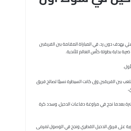
الجامع
الأزهر
للقضايا
الخميس, 6 أغسطس 2026
المعاصرة:
خلال ملتقى الجامع الأزهر للقضايا
حفظ
التقديم لحج
المعاصرة: حفظ الأمانة والابتعاد عن
الأمانة
.. المواعيد وطرق
الغش والتدليس من أهم أسباب
والابتعاد
لي بهدف دون رد، في المباراة المقامة بين الفريقين
لكاملة
ترابط المجتمع
عن
ضربة بداية بطولة كأس العالم للأندية.
الغش
والتدليس
من
أهم
أسباب
عب بين الفريقين وإن كانت السيطرة نسبيًا لصالح فريق
ترابط
.
المجتمع
شرة بعدما نجح في مراوغة دفاعات الدحيل، وسدد كرة
اوية على فريق الدحيل القطري ونجح في الوصول لمرمى