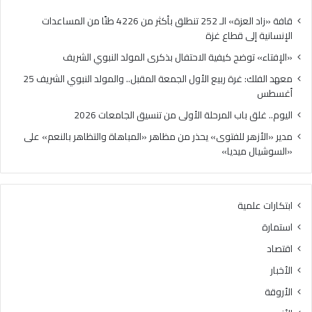
قافة «زاد العزة» الـ 252 تنطلق بأكثر من 4226 طنًا من المساعدات
الإنسانية إلى قطاع غزة
«الإفتاء» توضح كيفية الاحتفال بذكرى المولد النبوي الشريف
معهد الفلك: غرة ربيع الأول الجمعة المقبل.. والمولد النبوي الشريف 25
أغسطس
اليوم.. غلق باب المرحلة الأولى من تنسيق الجامعات 2026
مدير «الأزهر للفتوى» يحذر من مظاهر «المباهاة والتظاهر بالنعم» على
«السوشيال ميديا»
ابتكارات علمية
استمارة
اقتصاد
الأخبار
الأروقة