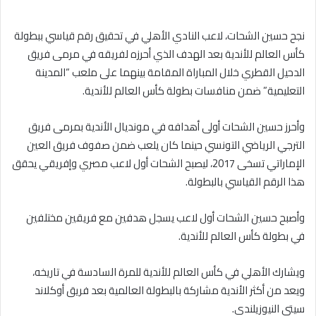
نجح حسين الشحات، لاعب النادي الأهلي في تحقيق رقم قياسي ببطولة
كأس العالم للأندية بعد الهدف الذي أحرزه لفريقه في مرمى فريق
الدحيل القطري خلال المباراة المقامة بينهما على ملعب “المدينة
التعليمية” ضمن منافسات بطولة كأس العالم للأندية.
وأحرز حسين الشحات أولى أهدافه في مونديال الأندية بمرمى فريق
الترجي الرياضي التونسي حينما كان يلعب ضمن صفوف فريق العين
الإماراتي تسخى 2017، ليصبح الشحات أول لاعب مصري وإفريقي يحقق
هذا الرقم القياسي بالبطولة.
وأصبح حسين الشحات أول لاعب يسجل هدفين مع فريقين مختلفين
في بطولة كأس العالم للأندية.
ويشارك الأهلي في كأس العالم للأندية للمرة السادسة في تاريخه،
ويعد من أكثر الأندية مشاركة بالبطولة العالمية بعد فريق أوكلاند
سيتي النيوزيلندي.