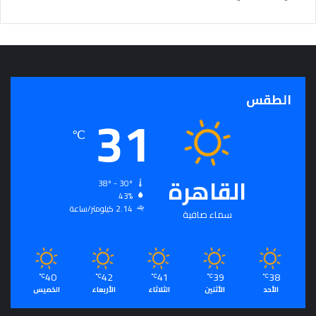
الطقس
31
℃
القاهرة
38º - 30º
43%
2.14 كيلومتر/ساعة
سماء صافية
40
42
41
39
38
℃
℃
℃
℃
℃
الأحد
الأثنين
الثلاثاء
الأربعاء
الخميس