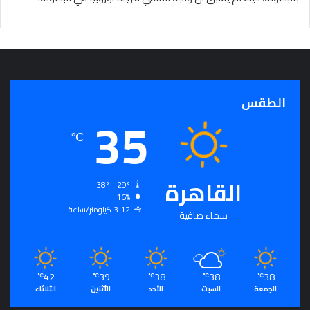
الطقس
35
℃
القاهرة
38º - 29º
16%
3.12 كيلومتر/ساعة
سماء صافية
42
39
38
38
38
℃
℃
℃
℃
℃
الجمعة
السبت
الأحد
الأثنين
الثلاثاء