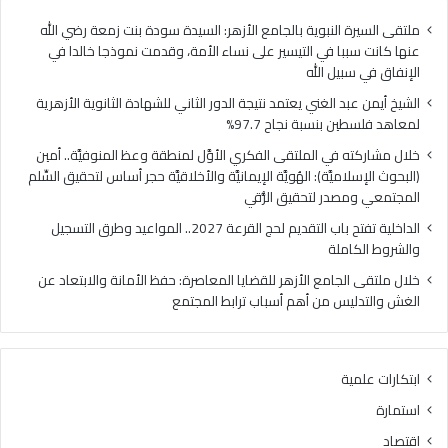
الهُويَّة
الإيمانيَّة
ملتقى السيرة النبوية بالجامع الأزهر: السيدة سودة بنت زمعة رضي الله
والأخلاقيَّة
عنها كانت سببا في التيسير على نساء الأمة، وقدمت نموذجا خالدا في
حجر
الإنفاق في سبيل الله
أساس
الشيخ أيمن عبد الغني يعتمد نتيجة الدور الثاني للشهادة الثانوية الأزهرية
لتحقيق
لمعاهد فلسطين بنسبة نجاح 97.7%
السِّلم
المجتمعي
خلال مشاركته في الملتقى الفكري الأوَّل لمنطقة وعظ المنوفيَّة.. أمين
ومصدر
(البحوث الإسلاميَّة): الهُويَّة الإيمانيَّة والأخلاقيَّة حجر أساس لتحقيق السِّلم
لتحقيق
المجتمعي ومصدر لتحقيق الرُّقي
الرُّقي
الداخلية تفتح باب التقديم لحج القرعة 2027.. المواعيد وطرق التسجيل
والشروط الكاملة
خلال ملتقى الجامع الأزهر للقضايا المعاصرة: حفظ الأمانة والابتعاد عن
الغش والتدليس من أهم أسباب ترابط المجتمع
ابتكارات علمية
استمارة
اقتصاد