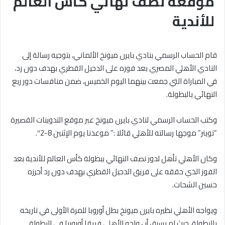
موقعة نصف نهائي كأس العالم
للأندية
قام الحساب الرسمي بنادي بايرن ميونخ الألماني، بتوجيه رسالة إلى
النادي الأهلي المصري بعد فوزه على الدحيل القطري بهدف دون رد،
في المباراة التي جمعت بينهما اليوم الخميس، ضمن منافسات دور ربع
النهائي بالبطولة.
وكتب الحساب الرسمي لنادي بايرن ميونخ عبر موقع التدوينات القصيرة
“تويتر” موجها رسالته للأهلي قائلا :” موعدنا يوم الإثنين 8-2″.
وكان الأهلي تأهل لدور نصف النهائي ببطولة كأس العالم للأندية بعد
الفوز الذي حققه على فريق الدحيل القطري بهدف دون رد أحرزه
حسين الشحات.
ويواجه الأهلي نظيره بايرن ميونخ بطل أوروبا للمرة الأولى في تاريخه
بالبطولة، حيث لم يسبق أن واجه الأهلي فريقا أوروبيا في البطولة.