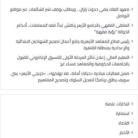
معهد الفلك ينفي حدوث زلزال .. ويطالب بوقف نشر الشائعات عبر مواقع
التواصل
الملتقى الفقهي بالجامع الأزهر يناقش غداً: فقه المعاملات.. أحكام
الحوالة “رؤية فقهية”
رئيس قطاع المعاهد الأزهرية يتابع أعمال تصحيح الشهادتين الابتدائية
والإعدادية بمنطقة القاهرة
التعليم العالي: إعلان نتائج المرحلة الأولى للتنسيق الإلكتروني للقبول
بالجامعات الحكومية والمعاهد مساء غدٍ
ضمن فعاليات مبادرة «حياتك أمانة.. فلا تهلكها».. «خريجي الأزهر» ببني
سويف يطلق برنامجًا لتعديل السلوك وتصحيح المفاهيم
ابتكارات علمية
استمارة
اقتصاد
الأخبار