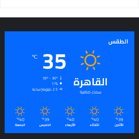
الطقس
35
℃
القاهرة
39º - 30º
17%
2.5 كيلومتر/ساعة
سماء صافية
40
39
40
40
39
℃
℃
℃
℃
℃
الأثنين
الثلاثاء
الأربعاء
الخميس
الجمعة