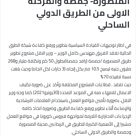
المنصورة- جمصة والمرحلة
الاولى من الطريق الدولي
الساحلي
في اطار توجيهات القيادة السياسية بتطوير ورفع كفاءة شبكة الطرق
الحالية تفقد الفريق مهندس كامل الوزير – وزير النقل مشروع تطوير
طريق المنصورة /جمصة (رافد جمصة)بطول 50 كم وتكلفة مليار و268
مليون جنيه ليصبح 10.5 متر بكل إتجاه (3 حارات لكل اتجاه) وحيث بلغت
نسبة تنفيذه 70%
حيث تفقد ، قطاعات المشروع المختلفة وأكد على ضرورة تكثيف
الاعمال للانتهاء منه في الموعد المحدد(30يونيو2021) كما وجه وزير
النقل، بضرورة تأمين مواقع العمل باستخدام العلامات الارشادية
والإضاءة أثناء تطوير ورفع كفاءة الطريق وضرورة اتخاذ كافة
الإجراءات الاحترازية اللازمة لمواجهة فيروس كورونا في مواقع العمل
مشيرا إلى الأهمية الكبيرة للطريق في الربط بين مدينة المنصورة
وجمصة والطريق الدولي الساحلي.