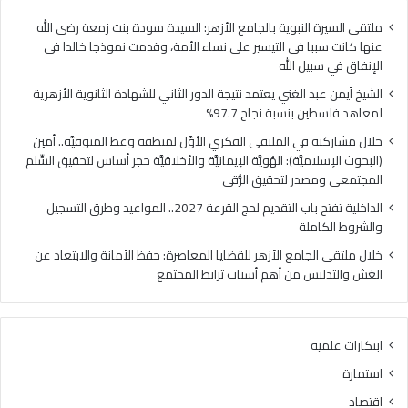
فلسطين
الهُو
بنسبة
الإيم
ملتقى السيرة النبوية بالجامع الأزهر: السيدة سودة بنت زمعة رضي الله
نجاح
والأ
عنها كانت سببا في التيسير على نساء الأمة، وقدمت نموذجا خالدا في
97.7%
حجر
الإنفاق في سبيل الله
أس
الشيخ أيمن عبد الغني يعتمد نتيجة الدور الثاني للشهادة الثانوية الأزهرية
لتح
لمعاهد فلسطين بنسبة نجاح 97.7%
السّ
الم
خلال مشاركته في الملتقى الفكري الأوَّل لمنطقة وعظ المنوفيَّة.. أمين
ومص
(البحوث الإسلاميَّة): الهُويَّة الإيمانيَّة والأخلاقيَّة حجر أساس لتحقيق السِّلم
لتح
المجتمعي ومصدر لتحقيق الرُّقي
الرُّ
الداخلية تفتح باب التقديم لحج القرعة 2027.. المواعيد وطرق التسجيل
والشروط الكاملة
خلال ملتقى الجامع الأزهر للقضايا المعاصرة: حفظ الأمانة والابتعاد عن
الغش والتدليس من أهم أسباب ترابط المجتمع
ابتكارات علمية
استمارة
اقتصاد