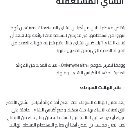
الشاي المستعملة
يتخلص معظم الناس من أكياس الشاي المستعملة.. معتقدين أنهم
انتهوا من استخدامها غير مدركين للاستخدامات الرائعة لها، فبعد أن
تشرب الشاي اترك كيس الشاي جانبًا وقم بتخزينه، فهناك العديد من
الفوائد الصحية التي يمكن الحصول عليها.
ووفقًا لتقرير بموقع «Onlymyhealth» هناك العديد من الفوائد
الصحية المذهلة لأكياس الشاي.. ومنها:
– علاج الهالات السوداء:
يعد تقليل الهالات السوداء تحت العين أحد فوائد أكياس الشاي الأخضر
التي تعترف النساء بها، حيث يمكنك وضع أكياس الشاي الدافئة على
عينيك أو تبريدها في الثلاجة قبل الاستخدام، فلن يقلل ذلك من الانتفاخ
تحت العين فحسب، بل يمكن أيضًا أن يعالج الاستخدام المنتظم الهالات