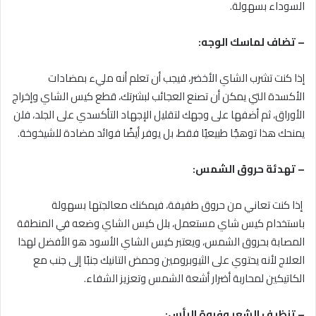
السوداء بسهولة.
– تضاف لماسك الوجه:
إذا كنت تشرب الشاي الأخضر، فيجب أن تعلم أنه مليء بمضادات
الأكسدة التي يمكن أن تصنع العجائب لبشرتك، قطع كيس الشاي وإخراج
الأوراق، ثم أضفها على وجهك لتقليل الإجهاد التأكسدي على الجلد، فلن
يمنحك هذا توهجًا طبيعيًا فقط، بل يوفر أيضًا فوائد مضادة للشيخوخة.
– تهدئة حروق الشمس:
إذا كنت تعاني من حروق طفيفة، فيمكنك معالجتها بسهولة
باستخدام كيس شاي مستعمل، بلل كيس الشاي وضعه في المنطقة
المصابة بحروق الشمس، ويعتبر كيس الشاي الأسود هو الأفضل لهذا
العلاج لأنه يحتوي على الثيوبرومين وحمض التانيك جنبًا إلى جنب مع
الكاتيكين لمحاربة أضرار أشعة الشمس وتعزيز الشفاء.
– تنظيف الشعر وفروة الرأس: