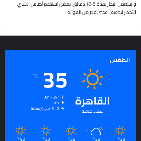
واستعمل البخار لمدة 5-10 دقائق، يفضل استخدم أكياس الشاي
الأخضر لتحقيق أقصى قدر من الفوائد.
الطقس
35
℃
القاهرة
38º - 29º
16%
3.12 كيلومتر/ساعة
سماء صافية
42
39
38
38
38
℃
℃
℃
℃
℃