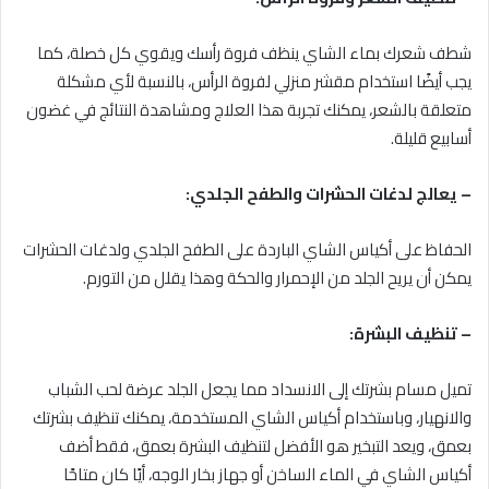
شطف شعرك بماء الشاي ينظف فروة رأسك ويقوي كل خصلة، كما
يجب أيضًا استخدام مقشر منزلي لفروة الرأس، بالنسبة لأي مشكلة
متعلقة بالشعر، يمكنك تجربة هذا العلاج ومشاهدة النتائج في غضون
أسابيع قليلة.
– يعالج لدغات الحشرات والطفح الجلدي:
الحفاظ على أكياس الشاي الباردة على الطفح الجلدي ولدغات الحشرات
يمكن أن يريح الجلد من الإحمرار والحكة وهذا يقلل من التورم.
– تنظيف البشرة:
تميل مسام بشرتك إلى الانسداد مما يجعل الجلد عرضة لحب الشباب
والانهيار، وباستخدام أكياس الشاي المستخدمة، يمكنك تنظيف بشرتك
بعمق، ويعد التبخير هو الأفضل لتنظيف البشرة بعمق، فقط أضف
أكياس الشاي في الماء الساخن أو جهاز بخار الوجه، أيًا كان متاحًا