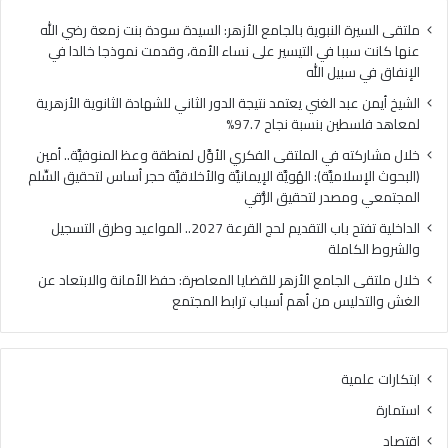
فلسطين
الهُو
بنسبة
الإيم
ملتقى السيرة النبوية بالجامع الأزهر: السيدة سودة بنت زمعة رضي الله
نجاح
والأ
عنها كانت سببا في التيسير على نساء الأمة، وقدمت نموذجا خالدا في
97.7%
حجر
الإنفاق في سبيل الله
أس
الشيخ أيمن عبد الغني يعتمد نتيجة الدور الثاني للشهادة الثانوية الأزهرية
لتح
لمعاهد فلسطين بنسبة نجاح 97.7%
السّ
الم
خلال مشاركته في الملتقى الفكري الأوَّل لمنطقة وعظ المنوفيَّة.. أمين
ومص
(البحوث الإسلاميَّة): الهُويَّة الإيمانيَّة والأخلاقيَّة حجر أساس لتحقيق السِّلم
لتح
المجتمعي ومصدر لتحقيق الرُّقي
الرُّ
الداخلية تفتح باب التقديم لحج القرعة 2027.. المواعيد وطرق التسجيل
والشروط الكاملة
خلال ملتقى الجامع الأزهر للقضايا المعاصرة: حفظ الأمانة والابتعاد عن
الغش والتدليس من أهم أسباب ترابط المجتمع
ابتكارات علمية
استمارة
اقتصاد