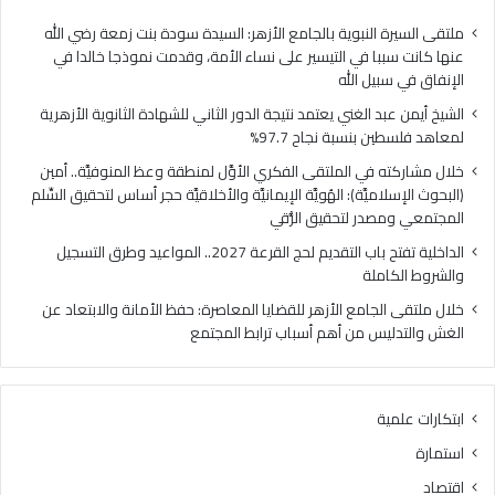
فلسطين
الهُو
بنسبة
الإيم
ملتقى السيرة النبوية بالجامع الأزهر: السيدة سودة بنت زمعة رضي الله
نجاح
والأ
عنها كانت سببا في التيسير على نساء الأمة، وقدمت نموذجا خالدا في
97.7%
حجر
الإنفاق في سبيل الله
أس
الشيخ أيمن عبد الغني يعتمد نتيجة الدور الثاني للشهادة الثانوية الأزهرية
لتح
لمعاهد فلسطين بنسبة نجاح 97.7%
السّ
الم
خلال مشاركته في الملتقى الفكري الأوَّل لمنطقة وعظ المنوفيَّة.. أمين
ومص
(البحوث الإسلاميَّة): الهُويَّة الإيمانيَّة والأخلاقيَّة حجر أساس لتحقيق السِّلم
لتح
المجتمعي ومصدر لتحقيق الرُّقي
الرُّ
الداخلية تفتح باب التقديم لحج القرعة 2027.. المواعيد وطرق التسجيل
والشروط الكاملة
خلال ملتقى الجامع الأزهر للقضايا المعاصرة: حفظ الأمانة والابتعاد عن
الغش والتدليس من أهم أسباب ترابط المجتمع
ابتكارات علمية
استمارة
اقتصاد