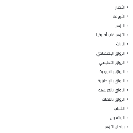
ث
ط
الأخبار
ا
ق
الأروقة
ن
ة
ي
و
الأزهر
ل
ع
الأزهر قلب أفريقيا
ل
ظ
ش
ا
التراث
ه
ل
الرواق الإقتصادي
ا
م
د
ن
الرواق التعليمي
ة
و
الرواق بالأوردية
ا
ف
ل
الرواق بالإنجليزية
يَّ
ث
ة
الرواق بالفرنسية
ا
.
الرواق باللغات
ن
.
و
أ
الشباب
ي
م
الوافدون
ة
ي
ا
ن
برلمان الأزهر
ل
(