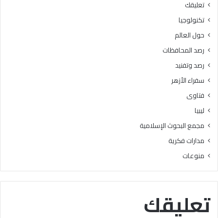
تعليقك
أ
ا
ز
ل
تكنولوجيا
ه
ب
حول العالم
ر
ح
ي
و
رصد المحافظات
ة
ث
رصد وتفنيد
ل
ا
م
ل
سفراء الأزهر
ع
إ
فتاوى
ا
س
ه
ل
ليبيا
د
ا
مجمع البحوث الإسلامية
ف
م
ل
يَّ
مدارات فكرية
س
ة
منوعات
ط
)
ي
:
ن
ا
ب
ل
تعليقك
ن
هُ
س
و