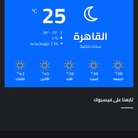
25
ت
℃
م
ع
ي
و
القاهرة
38º - 25º
م
57%
ص
2.56 كيلومتر/ساعة
سماء صافية
د
ر
ل
ت
42
40
38
38
38
℃
℃
℃
℃
℃
ح
الجمعة
السبت
الأحد
الأثنين
الثلاثاء
ق
ي
ق
تابعنا على فيسبوك
ا
ل
رُّ
ق
ي