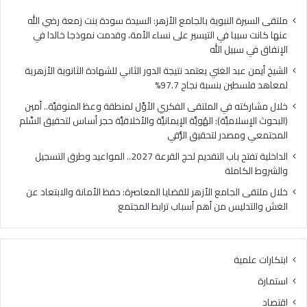
ا
ي
ل
ا
ملتقى السيرة النبوية بالجامع الأزهر: السيدة سودة بنت زمعة رضي الله
غ
ل
عنها كانت سببا في التيسير على نساء الأمة، وقدمت نموذجا خالدا في
ن
م
الإنفاق في سبيل الله
ي
ل
الشيخ أيمن عبد الغني يعتمد نتيجة الدور الثاني للشهادة الثانوية الأزهرية
ي
ت
لمعاهد فلسطين بنسبة نجاح 97.7%
ع
ق
ت
ى
خلال مشاركته في الملتقى الفكري الأوَّل لمنطقة وعظ المنوفيَّة.. أمين
م
ا
(البحوث الإسلاميَّة): الهُويَّة الإيمانيَّة والأخلاقيَّة حجر أساس لتحقيق السِّلم
د
ل
المجتمعي ومصدر لتحقيق الرُّقي
ن
ف
الداخلية تفتح باب التقديم لحج القرعة 2027.. المواعيد وطرق التسجيل
ت
ك
والشروط الكاملة
ي
ر
ج
ي
خلال ملتقى الجامع الأزهر للقضايا المعاصرة: حفظ الأمانة والابتعاد عن
ة
ا
الغش والتدليس من أهم أسباب ترابط المجتمع
ا
ل
ل
أ
د
وَّ
ابتكارات علمية
و
ل
ر
ل
استمارة
ا
م
اقتصاد
ل
ن