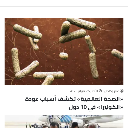
ب
يَّ
ة
ة
ن
ا
ج
ل
ا
إ
ح
ي
9
م
7
ا
.
ن
7
يَّ
%
ة
و
ا
ل
أ
عمر وهدان
الأحد, 26 فبراير 2023
خ
«الصحة العالمية» تكشف أسباب عودة
ل
ا
«الكوليرا» في 10 دول
ق
يَّ
ة
ح