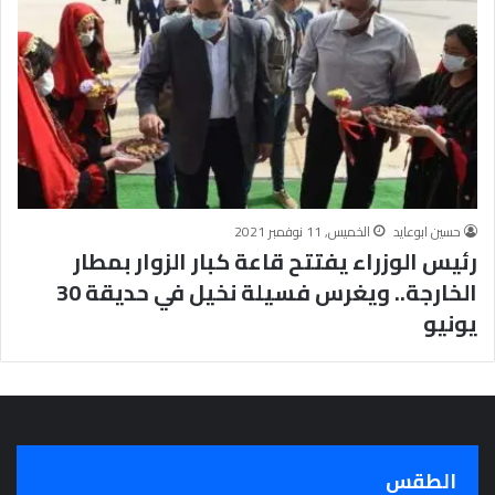
ج
ر
أ
س
ا
س
ل
ت
ح
ق
حسين ابوعايد
الخميس, 11 نوفمبر 2021
ي
رئيس الوزراء يفتتح قاعة كبار الزوار بمطار
ق
الخارجة.. ويغرس فسيلة نخيل في حديقة 30
ا
يونيو
ل
سِّ
ل
م
ا
ل
م
الطقس
ج