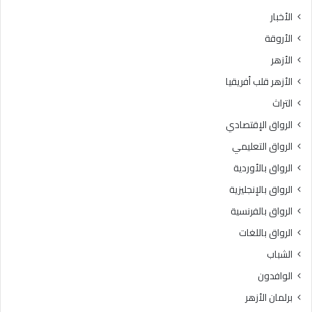
ث
ط
الأخبار
ا
ق
الأروقة
ن
ة
ي
و
الأزهر
ل
ع
الأزهر قلب أفريقيا
ل
ظ
ش
ا
التراث
ه
ل
الرواق الإقتصادي
ا
م
د
ن
الرواق التعليمي
ة
و
الرواق بالأوردية
ا
ف
ل
الرواق بالإنجليزية
يَّ
ث
ة
الرواق بالفرنسية
ا
.
الرواق باللغات
ن
.
و
أ
الشباب
ي
م
الوافدون
ة
ي
ا
ن
برلمان الأزهر
ل
(