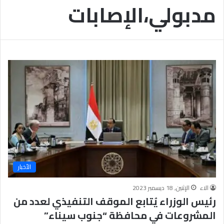
مدبولي،الإصابات
ب
يَّ
ة
ة
ن
ا
ج
ل
ا
إ
ح
ي
9
م
7
ا
.
ن
7
يَّ
%
ة
و
ا
ل
أ
خ
الأخبار
ل
ا
الاء
الإثنين, 18 ديسمبر 2023
ق
رئيس الوزراء يُتابع الموقف التنفيذي لعدد من
يَّ
المشروعات في محافظة “جنوب سيناء”
ة
ح