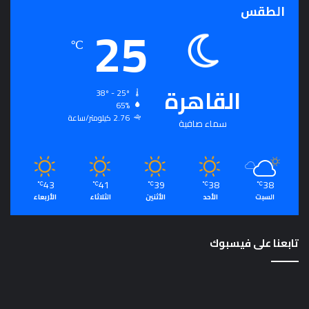
الطقس
ت
25
م
ع
℃
ي
و
م
القاهرة
38º - 25º
ص
65%
د
2.76 كيلومتر/ساعة
سماء صافية
ر
ل
ت
ح
ق
43
41
39
38
38
℃
℃
℃
℃
℃
ي
السبت
الأحد
الأثنين
الثلاثاء
الأربعاء
ق
ا
ل
تابعنا على فيسبوك
رُّ
ق
ي