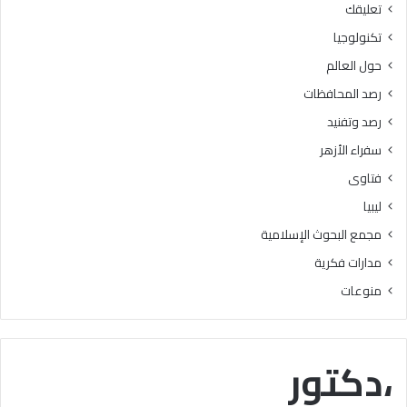
تعليقك
أ
ا
ز
ل
تكنولوجيا
ه
ب
حول العالم
ر
ح
ي
و
رصد المحافظات
ة
ث
رصد وتفنيد
ل
ا
م
ل
سفراء الأزهر
ع
إ
فتاوى
ا
س
ه
ل
ليبيا
د
ا
مجمع البحوث الإسلامية
ف
م
ل
يَّ
مدارات فكرية
س
ة
منوعات
ط
)
ي
:
ن
ا
ب
ل
،دكتور
ن
هُ
س
و