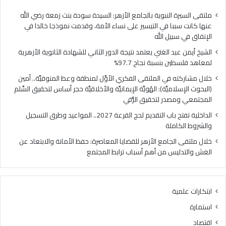
ا
ي
ل
ا
ملتقى السيرة النبوية بالجامع الأزهر: السيدة سودة بنت زمعة رضي الله
غ
ل
عنها كانت سببا في التيسير على نساء الأمة، وقدمت نموذجا خالدا في
ن
م
الإنفاق في سبيل الله
ي
ل
الشيخ أيمن عبد الغني يعتمد نتيجة الدور الثاني للشهادة الثانوية الأزهرية
ي
ت
لمعاهد فلسطين بنسبة نجاح 97.7%
ع
ق
ت
ى
خلال مشاركته في الملتقى الفكري الأوَّل لمنطقة وعظ المنوفيَّة.. أمين
م
ا
(البحوث الإسلاميَّة): الهُويَّة الإيمانيَّة والأخلاقيَّة حجر أساس لتحقيق السِّلم
د
ل
المجتمعي ومصدر لتحقيق الرُّقي
ن
ف
الداخلية تفتح باب التقديم لحج القرعة 2027.. المواعيد وطرق التسجيل
ت
ك
والشروط الكاملة
ي
ر
ج
ي
خلال ملتقى الجامع الأزهر للقضايا المعاصرة: حفظ الأمانة والابتعاد عن
ة
ا
الغش والتدليس من أهم أسباب ترابط المجتمع
ا
ل
ل
أ
د
وَّ
ابتكارات علمية
و
ل
ر
ل
استمارة
ا
م
اقتصاد
ل
ن