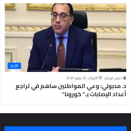
ج
ر
أ
س
ا
س
ل
ت
ح
ق
الأخبار
ي
ق
حسين ابوعايد
الأربعاء, 29 يوليو 2020
ا
د. مدبولي: وعي المواطنين ساهم في تراجع
ل
سِّ
أعداد الإصابات بـ” كورونا”
ل
م
ا
ل
م
ج