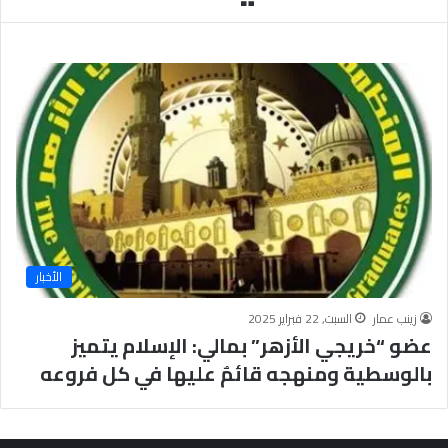
ب
يَّ
ة
ة
ن
ا
ج
ل
ا
إ
ح
ي
9
م
7
ا
.
ن
7
يَّ
%
ة
و
ا
الأخبار
ل
أ
زينب عمار
السبت, 22 فبراير 2025
خ
عضو “خريجي الأزهر” بمالي: الإسلام يتميز
ل
ا
بالوسطية ومنهجه قائمٌ عليها في كل فروعه
ق
يَّ
ة
ح