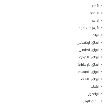
ث
ط
الأخبار
ا
ق
الأروقة
ن
ة
ي
و
الأزهر
ل
ع
الأزهر قلب أفريقيا
ل
ظ
ش
ا
التراث
ه
ل
الرواق الإقتصادي
ا
م
د
ن
الرواق التعليمي
ة
و
الرواق بالأوردية
ا
ف
ل
الرواق بالإنجليزية
يَّ
ث
ة
الرواق بالفرنسية
ا
.
الرواق باللغات
ن
.
و
أ
الشباب
ي
م
الوافدون
ة
ي
ا
ن
برلمان الأزهر
ل
(