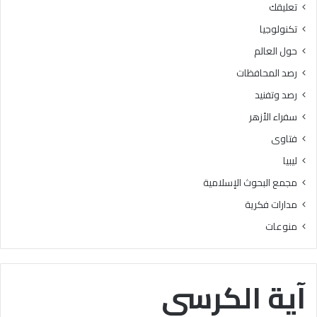
تعليقك
أ
ا
ز
ل
تكنولوجيا
ه
ب
حول العالم
ر
ح
ي
و
رصد المحافظات
ة
ث
رصد وتفنيد
ل
ا
م
ل
سفراء الأزهر
ع
إ
فتاوى
ا
س
ه
ل
ليبيا
د
ا
مجمع البحوث الإسلامية
ف
م
ل
يَّ
مدارات فكرية
س
ة
منوعات
ط
)
ي
:
ن
ا
ب
ل
آية الكرسي
ن
هُ
س
و