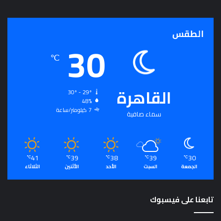
ج
ر
أ
الطقس
30
س
ا
℃
س
ل
ت
القاهرة
ح
30º - 29º
48%
ق
7 كيلومتر/ساعة
ي
سماء صافية
ق
ا
ل
سِّ
41
39
38
39
30
℃
℃
℃
℃
℃
ل
الجمعة
السبت
الأحد
الأثنين
الثلاثاء
م
ا
ل
تابعنا على فيسبوك
م
ج