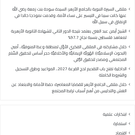
ا
ي
ل
ا
ملتقى السيرة النبوية بالجامع الأزهر: السيدة سودة بنت زمعة رضي الله
غ
ل
عنها كانت سببا في التيسير على نساء الأمة، وقدمت نموذجا خالدا في
ن
م
الإنفاق في سبيل الله
ي
ل
الشيخ أيمن عبد الغني يعتمد نتيجة الدور الثاني للشهادة الثانوية الأزهرية
ي
ت
لمعاهد فلسطين بنسبة نجاح 97.7%
ع
ق
ت
ى
خلال مشاركته في الملتقى الفكري الأوَّل لمنطقة وعظ المنوفيَّة.. أمين
م
ا
(البحوث الإسلاميَّة): الهُويَّة الإيمانيَّة والأخلاقيَّة حجر أساس لتحقيق السِّلم
د
ل
المجتمعي ومصدر لتحقيق الرُّقي
ن
ف
الداخلية تفتح باب التقديم لحج القرعة 2027.. المواعيد وطرق التسجيل
ت
ك
والشروط الكاملة
ي
ر
ج
ي
خلال ملتقى الجامع الأزهر للقضايا المعاصرة: حفظ الأمانة والابتعاد عن
ة
ا
الغش والتدليس من أهم أسباب ترابط المجتمع
ا
ل
ل
أ
د
وَّ
ابتكارات علمية
و
ل
ر
ل
استمارة
ا
م
اقتصاد
ل
ن