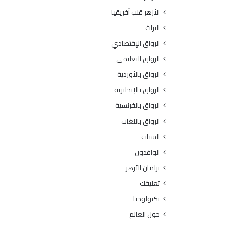
ة
و
الأزهر قلب أفريقيا
ا
ف
ل
يَّ
التراث
ث
ة
الرواق الإقتصادي
ا
.
ن
.
الرواق التعليمي
و
أ
الرواق بالأوردية
ي
م
ة
ي
الرواق بالإنجليزية
ا
ن
الرواق بالفرنسية
ل
(
أ
ا
الرواق باللغات
ز
ل
الشباب
ه
ب
ر
ح
الوافدون
ي
و
برلمان الأزهر
ة
ث
ل
ا
تعليقك
م
ل
تكنولوجيا
ع
إ
ا
س
حول العالم
ه
ل