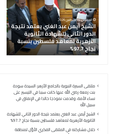
ش
ا
خل
ي
ل
بالجامع
ال
خ
م
الخميس, 6 أغسطس 2026
أ
ش
نت زمعة رضي
الشيخ أيمن عبد الغني يعتمد نتيجة
(ا
ي
ا
 التيسير على
الدور الثاني للشهادة الثانوية
ال
م
ر
ذجا خالدا
الأزهرية لمعاهد فلسطين بنسبة
لت
ن
ك
ه
نجاح 97.7%
لت
ع
ت
ب
ه
د
ف
ا
ي
ل
ا
غ
ل
ملتقى السيرة النبوية بالجامع الأزهر: السيدة سودة
ن
م
بنت زمعة رضي الله عنها كانت سببا في التيسير على
ي
ل
نساء الأمة، وقدمت نموذجا خالدا في الإنفاق في
ي
ت
سبيل الله
ع
ق
ت
ى
الشيخ أيمن عبد الغني يعتمد نتيجة الدور الثاني للشهادة
م
ا
الثانوية الأزهرية لمعاهد فلسطين بنسبة نجاح 97.7%
د
ل
خلال مشاركته في الملتقى الفكري الأوَّل لمنطقة
ن
ف