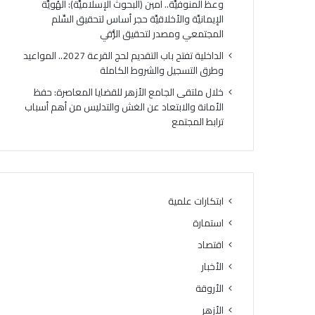
وعظ المنوفيَّة.. أمين (البحوث الإسلاميَّة): الهُويَّة
ت
ك
الإيمانيَّة والأخلاقيَّة حجر أساس لتحقيق السِّلم
ي
ر
المجتمعي ومصدر لتحقيق الرُّقي
ج
ي
ة
ا
الداخلية تفتح باب التقديم لحج القرعة 2027.. المواعيد
ا
ل
وطرق التسجيل والشروط الكاملة
ل
أ
خلال ملتقى الجامع الأزهر للقضايا المعاصرة: حفظ
د
وَّ
الأمانة والابتعاد عن الغش والتدليس من أهم أسباب
و
ل
ترابط المجتمع
ر
ل
ا
م
ل
ن
ث
ط
ا
ق
ن
ة
ابتكارات علمية
ي
و
استمارة
ل
ع
ل
ظ
اقتصاد
ش
ا
الأخبار
ه
ل
ا
الأروقة
م
د
ن
الأزهر