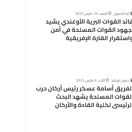
ل
ب
ايه الحسيني
السبت, 19 مارس 2022
ح
ائد القوات البرية الأوغندي يشيد
الأربعاء, 5 أغسطس 2026
و
وافدين: فهم
“البحوث الإسلاميَّة” يعقد الصالون
جهود القوات المسلحة في أمن
ث
يكون بالألفاظ
الثقافي الشهري حول كتاب (فرقان
ا
استقرار القارة الإفريقية
عربية مفتاح
القرآن بين صفات الخالق وصفات
ل
تطرف
الأكوان)
إ
س
ل
ا
م
يَّ
حسين ابوعايد
الأحد, 6 مارس 2022
ة
لفريق أسامة عسكر رئيس أركان حرب
”
لقوات المسلحة يشهد البحث
ي
لرئيسى لكلية القادة والأركان
ع
ق
د
ا
ل