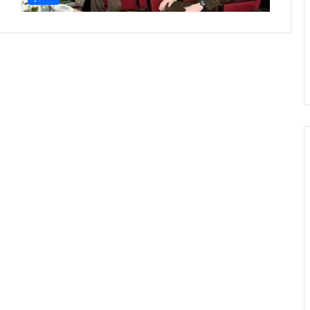
ف
ه
م
ا
ل
ن
ص
و
ص
ا
ل
ش
ر
ع
ي
ة
ل
ا
ي
ك
و