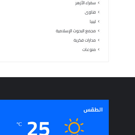
سفراء الأزهر
ل
م
فتاوى
ر
ليبيا
ح
ل
مجمع البحوث الإسلامية
ة
مدارات فكرية
ا
منوعات
ل
ا
ب
ت
د
ا
ئ
ي
ة
الطقس
25
℃