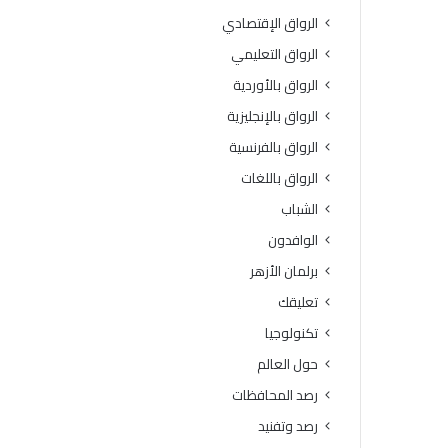
و
ت
الرواق الإقتصادي
ة
د
ا
ر
الرواق التعليمي
ل
ي
الرواق بالأوردية
ق
ب
ر
ي
الرواق بالإنجليزية
آ
“
الرواق بالفرنسية
ن
ر
ا
ك
الرواق باللغات
ل
ا
الشباب
ك
ئ
ر
ز
الوافدون
ي
ا
برلمان الأزهر
م
ل
ل
و
تعليقك
ت
ع
تكنولوجيا
ل
ي
ا
”
حول العالم
م
رصد المحافظات
ي
ذ
رصد وتفنيد
ا