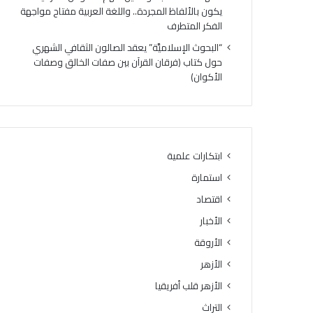
ه
ي
يكون بالألفاظ المجردة.. واللغة العربية مفتاح مواجهة
ر
و
الفكر المتطرف
ي
ا
“البحوث الإسلاميَّة” يعقد الصالون الثقافي الشهري
ج
ص
حول كتاب (فرقان القرآن بين صفات الخالق وصفات
د
ل
الأكوان)
ي
ف
د
ع
ل
ا
ت
ل
ر
ي
س
ا
ابتكارات علمية
ي
ت
استمارة
خ
ب
إ
ر
اقتصاد
ت
ن
الأخبار
ق
ا
ا
الأروقة
م
ن
ج
الأزهر
ت
ه
الأزهر قلب أفريقيا
ل
ا
ا
ل
التراث