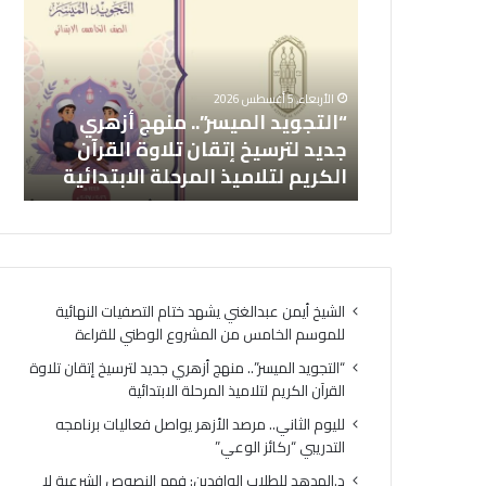
ل
ي
ت
و
ج
م
و
ا
يشهد ختام
الأربعاء, 5 أغسطس 2026
ي
ل
موسم
“التجويد الميسر”.. منهج أزهري
لل
د
ث
لوطني
جديد لترسيخ إتقان تلاوة القرآن
فع
ا
ا
الكريم لتلاميذ المرحلة الابتدائية
ال
ل
ن
م
ي
ي
.
س
.
ر
م
”
ر
الشيخ أيمن عبدالغني يشهد ختام التصفيات النهائية
.
ص
للموسم الخامس من المشروع الوطني للقراءة
.
د
م
ا
“التجويد الميسر”.. منهج أزهري جديد لترسيخ إتقان تلاوة
ن
ل
القرآن الكريم لتلاميذ المرحلة الابتدائية
ه
أ
لليوم الثاني.. مرصد الأزهر يواصل فعاليات برنامجه
ج
ز
التدريبي “ركائز الوعي”
أ
ه
ز
ر
د.الهدهد للطلاب الوافدين: فهم النصوص الشرعية لا