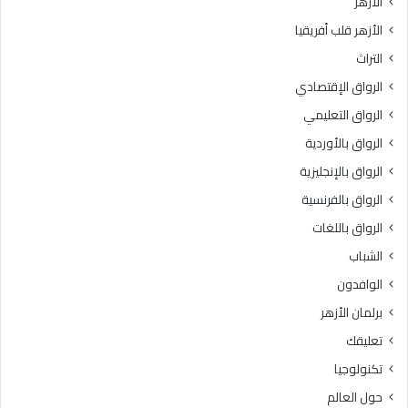
الأزهر
.
ل
الأزهر قلب أفريقيا
.
ج
و
ا
التراث
ا
م
الرواق الإقتصادي
ل
ع
م
ا
الرواق التعليمي
و
ت
الرواق بالأوردية
ل
2
د
الرواق بالإنجليزية
0
ا
2
الرواق بالفرنسية
ل
6
الرواق باللغات
ن
ب
الشباب
و
الوافدون
ي
ا
برلمان الأزهر
ل
تعليقك
ش
ر
تكنولوجيا
ي
حول العالم
ف