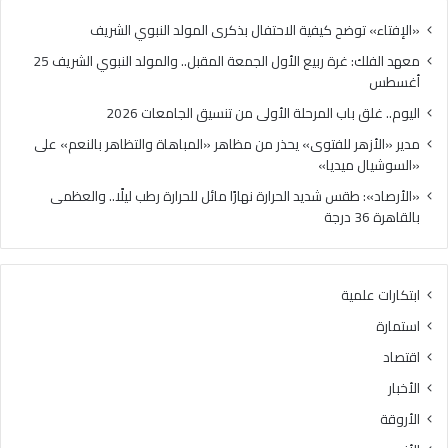
ة
ب
ر
ا
«الإفتاء» توضح كيفية الاحتفال بذكرى المولد النبوي الشريف
ب
ل
معهد الفلك: غرة ربيع الأول الجمعة المقبل.. والمولد النبوي الشريف 25
ي
م
أغسطس
ع
ر
ا
ح
اليوم.. غلق باب المرحلة الأولى من تنسيق الجامعات 2026
ل
ل
مدير «الأزهر للفتوى» يحذر من مظاهر «المباهاة والتظاهر بالنعم» على
أ
ة
«السوشيال ميديا»
و
ا
ل
ل
«الأرصاد»: طقس شديد الحرارة نهارًا مائل للحرارة رطب ليلًا.. والعظمى
ا
أ
بالقاهرة 36 درجة
ل
و
ج
ل
م
ى
ابتكارات علمية
ع
م
ة
ن
استمارة
ا
ت
اقتصاد
ل
ن
م
س
الأخبار
ق
ي
الأروقة
ب
ق
ل
ا