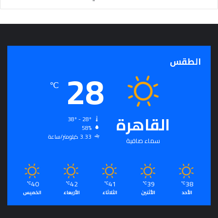
الطقس
28
℃
القاهرة
38º - 28º
58%
3.33 كيلومتر/ساعة
سماء صافية
40
42
41
39
38
℃
℃
℃
℃
℃
الأحد
الأثنين
الثلاثاء
الأربعاء
الخميس