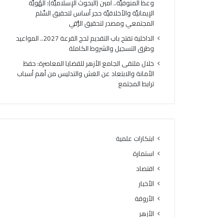
وعظ المنوفيَّة.. أمين (البحوث الإسلاميَّة): الهُويَّة
ت
ك
الإيمانيَّة والأخلاقيَّة حجر أساس لتحقيق السِّلم
ي
ر
المجتمعي ومصدر لتحقيق الرُّقي
ج
ي
ة
ا
الداخلية تفتح باب التقديم لحج القرعة 2027.. المواعيد
ا
ل
وطرق التسجيل والشروط الكاملة
ل
أ
خلال ملتقى الجامع الأزهر للقضايا المعاصرة: حفظ
د
وَّ
الأمانة والابتعاد عن الغش والتدليس من أهم أسباب
و
ل
ترابط المجتمع
ر
ل
ا
م
ل
ن
ث
ط
ا
ق
ن
ة
ابتكارات علمية
ي
و
استمارة
ل
ع
ل
ظ
اقتصاد
ش
ا
الأخبار
ه
ل
ا
الأروقة
م
د
ن
الأزهر