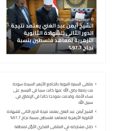
ش
ا
خل
ي
ل
بالجامع
ال
خ
م
الخميس, 6 أغسطس 2026
أ
ش
نت زمعة رضي
الشيخ أيمن عبد الغني يعتمد نتيجة
(ا
ي
ا
 التيسير على
الدور الثاني للشهادة الثانوية
ال
م
ر
ذجا خالدا
الأزهرية لمعاهد فلسطين بنسبة
لت
ن
ك
ه
نجاح 97.7%
لت
ع
ت
ب
ه
د
ف
ا
ي
ل
ا
غ
ل
ملتقى السيرة النبوية بالجامع الأزهر: السيدة سودة
ن
م
بنت زمعة رضي الله عنها كانت سببا في التيسير على
ي
ل
نساء الأمة، وقدمت نموذجا خالدا في الإنفاق في
ي
ت
سبيل الله
ع
ق
ت
ى
الشيخ أيمن عبد الغني يعتمد نتيجة الدور الثاني للشهادة
م
ا
الثانوية الأزهرية لمعاهد فلسطين بنسبة نجاح 97.7%
د
ل
خلال مشاركته في الملتقى الفكري الأوَّل لمنطقة
ن
ف