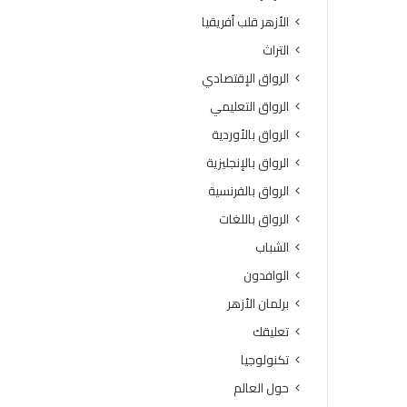
ة
و
الأزهر قلب أفريقيا
ا
ف
ل
يَّ
التراث
ث
ة
الرواق الإقتصادي
ا
.
ن
.
الرواق التعليمي
و
أ
الرواق بالأوردية
ي
م
ة
ي
الرواق بالإنجليزية
ا
ن
الرواق بالفرنسية
ل
(
أ
ا
الرواق باللغات
ز
ل
الشباب
ه
ب
ر
ح
الوافدون
ي
و
برلمان الأزهر
ة
ث
ل
ا
تعليقك
م
ل
تكنولوجيا
ع
إ
ا
س
حول العالم
ه
ل