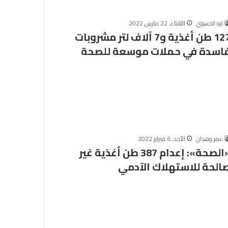
ا
ل
ايه الحسيني
الثلاثاء, 22 مارس 2022
م
127 طن أغذية و7 آلاف لتر مشروبات
الخميس, 6 أغسطس 2026
ل
خلال ملتقى الجامع الأزهر للقضايا
اسدة في حملات موسعة للصحة
ت
التقديم لحج
المعاصرة: حفظ الأمانة والابتعاد عن
ق
.. المواعيد وطرق
الغش والتدليس من أهم أسباب
ى
لكاملة
ترابط المجتمع
ا
ل
ج
ا
م
ع
عمر وهدان
الأحد, 6 فبراير 2022
ا
«الصحة»: إعدام 387 طن أغذية غير
ل
الحة للاستهلاك الآدمي
أ
ز
ه
ر
ل
ل