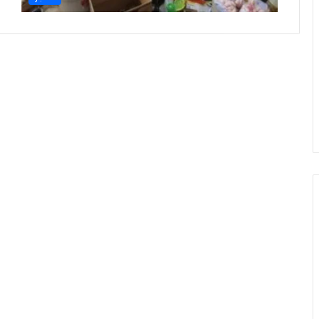
ح
ج
ا
ل
ق
ر
ع
ة
2
0
2
7
.
.
ا
ل
م
و
ا
ع
ي