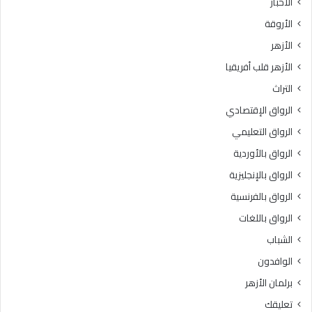
الأخبار
ا
س
الأروقة
.
ي
.
د
الأزهر
و
ة
الأزهر قلب أفريقيا
ا
س
ل
و
التراث
ع
د
الرواق الإقتصادي
ظ
ة
م
ب
الرواق التعليمي
ى
ن
الرواق بالأوردية
ب
ت
ا
الرواق بالإنجليزية
ز
ل
م
الرواق بالفرنسية
ق
ع
الرواق باللغات
ا
ة
ه
ر
الشباب
ر
ض
الوافدون
ة
ي
3
ا
برلمان الأزهر
6
ل
تعليقك
د
ل