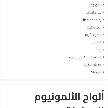
ر
ه
تكنولوجيا
ج
ع
حول العالم
ة
ن
ه
رصد المحافظات
ا
رصد وتفنيد
ك
ا
سفراء الأزهر
ن
فتاوى
ت
س
ليبيا
ب
مجمع البحوث الإسلامية
ب
ا
مدارات فكرية
ف
منوعات
ي
ا
ل
ت
ألواح الألمونيوم
ي
س
ي