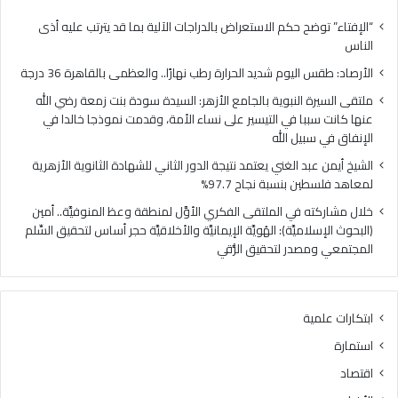
ل
ل
ي
ن
“الإفتاء” توضح حكم الاستعراض بالدراجات الآلية بما قد يترتب عليه أذى
و
ب
الناس
م
و
الأرصاد: طقس اليوم شديد الحرارة رطب نهارًا.. والعظمى بالقاهرة 36 درجة
ش
ي
د
ة
ملتقى السيرة النبوية بالجامع الأزهر: السيدة سودة بنت زمعة رضي الله
ي
ب
عنها كانت سببا في التيسير على نساء الأمة، وقدمت نموذجا خالدا في
د
ا
الإنفاق في سبيل الله
ا
ل
الشيخ أيمن عبد الغني يعتمد نتيجة الدور الثاني للشهادة الثانوية الأزهرية
ل
ج
لمعاهد فلسطين بنسبة نجاح 97.7%
ح
ا
ر
م
خلال مشاركته في الملتقى الفكري الأوَّل لمنطقة وعظ المنوفيَّة.. أمين
ا
ع
(البحوث الإسلاميَّة): الهُويَّة الإيمانيَّة والأخلاقيَّة حجر أساس لتحقيق السِّلم
ر
ا
المجتمعي ومصدر لتحقيق الرُّقي
ة
ل
ر
أ
ط
ز
ابتكارات علمية
ب
ه
ن
ر
استمارة
ه
:
اقتصاد
ا
ا
رً
ل