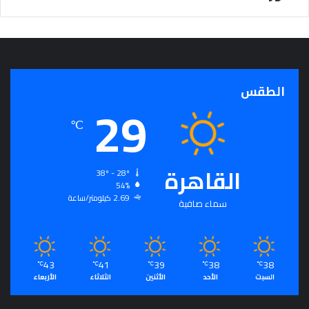
ذ
ج
ا
خ
ا
ل
الطقس
29
د
ا
℃
ف
ي
ا
القاهرة
ل
38º - 28º
54%
إ
2.69 كيلومتر/ساعة
ن
سماء صافية
ف
ا
ق
ف
43
41
39
38
38
℃
℃
℃
℃
℃
ي
السبت
الأحد
الأثنين
الثلاثاء
الأربعاء
س
ب