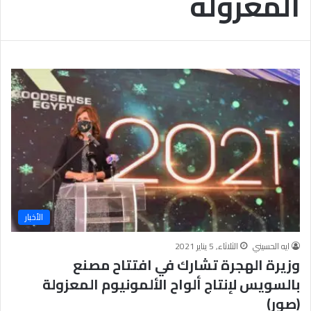
المعزولة
ر
ع
ل
ى
ن
س
ا
ء
ا
ل
أ
م
ة
،
و
الأخبار
ق
د
ايه الحسيني
الثلاثاء, 5 يناير 2021
م
وزيرة الهجرة تشارك في افتتاح مصنع
ت
بالسويس لإنتاج ألواح الألمونيوم المعزولة
ن
م
(صور)
و