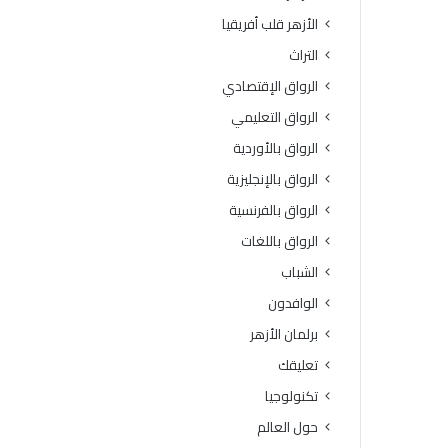
ة
و
الأزهر قلب أفريقيا
ا
ف
ل
يَّ
التراث
ث
ة
الرواق الإقتصادي
ا
.
ن
.
الرواق التعليمي
و
أ
الرواق بالأوردية
ي
م
ة
ي
الرواق بالإنجليزية
ا
ن
الرواق بالفرنسية
ل
(
أ
ا
الرواق باللغات
ز
ل
الشباب
ه
ب
ر
ح
الوافدون
ي
و
برلمان الأزهر
ة
ث
ل
ا
تعليقك
م
ل
تكنولوجيا
ع
إ
ا
س
حول العالم
ه
ل