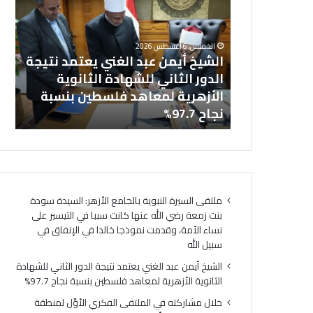
ش
ا
خل
ي
ل
بالجامع
ال
خ
م
الخميس, 6 أغسطس 2026
أ
ش
نت زمعة رضي
الشيخ أيمن عبد الغني يعتمد نتيجة
(ا
ي
ا
 التيسير على
الدور الثاني للشهادة الثانوية
ال
م
ر
ذجا خالدا
الأزهرية لمعاهد فلسطين بنسبة
لت
ن
ك
ه
نجاح 97.7%
لت
ع
ت
ب
ه
د
ف
ا
ي
ل
ا
غ
ل
ملتقى السيرة النبوية بالجامع الأزهر: السيدة سودة
ن
م
بنت زمعة رضي الله عنها كانت سببا في التيسير على
ي
ل
نساء الأمة، وقدمت نموذجا خالدا في الإنفاق في
ي
ت
سبيل الله
ع
ق
ت
ى
الشيخ أيمن عبد الغني يعتمد نتيجة الدور الثاني للشهادة
م
ا
الثانوية الأزهرية لمعاهد فلسطين بنسبة نجاح 97.7%
د
ل
خلال مشاركته في الملتقى الفكري الأوَّل لمنطقة
ن
ف