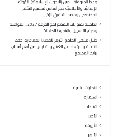
وعظ المنوفيَّة.. أمين (البحوث الإسلاميَّة): الهُويَّة
ت
ك
الإيمانيَّة والأخلاقيَّة حجر أساس لتحقيق السِّلم
ي
ر
المجتمعي ومصدر لتحقيق الرُّقي
ج
ي
ة
ا
الداخلية تفتح باب التقديم لحج القرعة 2027.. المواعيد
ا
ل
وطرق التسجيل والشروط الكاملة
ل
أ
خلال ملتقى الجامع الأزهر للقضايا المعاصرة: حفظ
د
وَّ
الأمانة والابتعاد عن الغش والتدليس من أهم أسباب
و
ل
ترابط المجتمع
ر
ل
ا
م
ل
ن
ث
ط
ا
ق
ن
ة
ابتكارات علمية
ي
و
استمارة
ل
ع
ل
ظ
اقتصاد
ش
ا
الأخبار
ه
ل
ا
الأروقة
م
د
ن
الأزهر