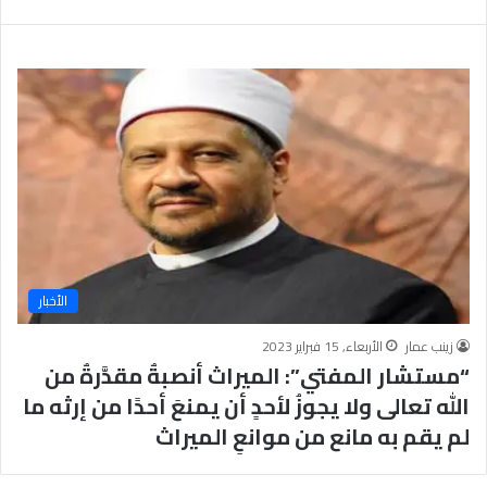
ب
يَّ
ة
ة
ن
ا
ج
ل
ا
إ
ح
ي
9
م
7
ا
.
ن
7
يَّ
%
ة
و
ا
الأخبار
ل
أ
زينب عمار
الأربعاء, 15 فبراير 2023
خ
“مستشار المفتي”: الميراث أنصبةٌ مقدَّرةٌ من
ل
ا
الله تعالى ولا يجوزُ لأحدٍ أن يمنعَ أحدًا من إرثه ما
ق
لم يقم به مانع من موانعِ الميراث
يَّ
ة
ح