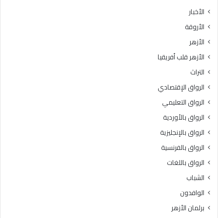
ث
ط
الأخبار
ا
ق
الأروقة
ن
ة
ي
و
الأزهر
ل
ع
الأزهر قلب أفريقيا
ل
ظ
ش
ا
التراث
ه
ل
الرواق الإقتصادي
ا
م
د
ن
الرواق التعليمي
ة
و
الرواق بالأوردية
ا
ف
ل
الرواق بالإنجليزية
يَّ
ث
ة
الرواق بالفرنسية
ا
.
الرواق باللغات
ن
.
و
أ
الشباب
ي
م
الوافدون
ة
ي
ا
ن
برلمان الأزهر
ل
(