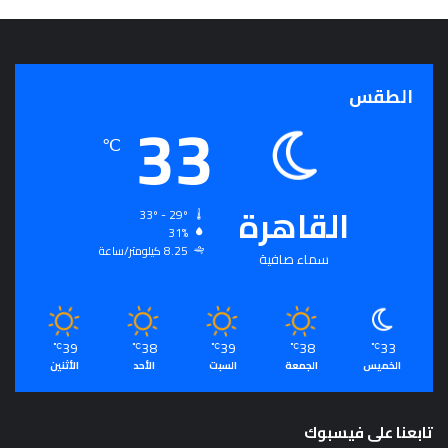
ج
ر
أ
س
الطقس
ا
33
س
℃
ل
ت
ح
القاهرة
ق
33º - 29º
ي
31%
ق
8.25 كيلومتر/ساعة
سماء صافية
ا
ل
سِّ
ل
39
38
39
38
33
℃
℃
℃
℃
℃
م
الخميس
الجمعة
السبت
الأحد
الأثنين
ا
ل
م
تابعنا على فيسبوك
ج