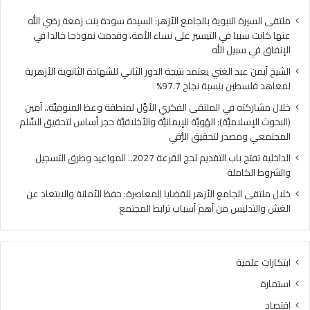
ا
ي
ل
ا
ملتقى السيرة النبوية بالجامع الأزهر: السيدة سودة بنت زمعة رضي الله
غ
ل
عنها كانت سببا في التيسير على نساء الأمة، وقدمت نموذجا خالدا في
ن
م
الإنفاق في سبيل الله
ي
ل
الشيخ أيمن عبد الغني يعتمد نتيجة الدور الثاني للشهادة الثانوية الأزهرية
ي
ت
لمعاهد فلسطين بنسبة نجاح 97.7%
ع
ق
ت
ى
خلال مشاركته في الملتقى الفكري الأوَّل لمنطقة وعظ المنوفيَّة.. أمين
م
ا
(البحوث الإسلاميَّة): الهُويَّة الإيمانيَّة والأخلاقيَّة حجر أساس لتحقيق السِّلم
د
ل
المجتمعي ومصدر لتحقيق الرُّقي
ن
ف
الداخلية تفتح باب التقديم لحج القرعة 2027.. المواعيد وطرق التسجيل
ت
ك
والشروط الكاملة
ي
ر
ج
ي
خلال ملتقى الجامع الأزهر للقضايا المعاصرة: حفظ الأمانة والابتعاد عن
ة
ا
الغش والتدليس من أهم أسباب ترابط المجتمع
ا
ل
ل
أ
د
وَّ
ابتكارات علمية
و
ل
ر
ل
استمارة
ا
م
اقتصاد
ل
ن