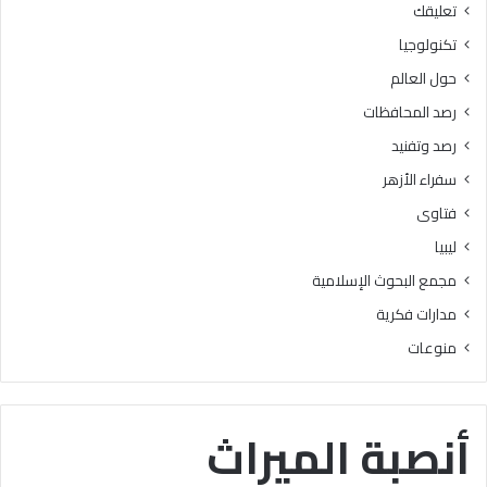
تعليقك
أ
ا
ز
ل
تكنولوجيا
ه
ب
حول العالم
ر
ح
ي
و
رصد المحافظات
ة
ث
رصد وتفنيد
ل
ا
م
ل
سفراء الأزهر
ع
إ
فتاوى
ا
س
ه
ل
ليبيا
د
ا
مجمع البحوث الإسلامية
ف
م
ل
يَّ
مدارات فكرية
س
ة
منوعات
ط
)
ي
:
ن
ا
ب
ل
أنصبة الميراث
ن
هُ
س
و