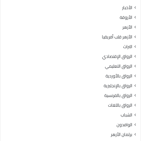
ث
ط
الأخبار
ا
ق
الأروقة
ن
ة
ي
و
الأزهر
ل
ع
الأزهر قلب أفريقيا
ل
ظ
ش
ا
التراث
ه
ل
الرواق الإقتصادي
ا
م
د
ن
الرواق التعليمي
ة
و
الرواق بالأوردية
ا
ف
ل
الرواق بالإنجليزية
يَّ
ث
ة
الرواق بالفرنسية
ا
.
الرواق باللغات
ن
.
و
أ
الشباب
ي
م
الوافدون
ة
ي
ا
ن
برلمان الأزهر
ل
(