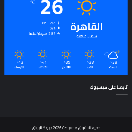
26
℃
ت
م
ع
القاهرة
ي
38º - 26º
و
69%
2.87 كيلومتر/ساعة
م
سماء صافية
ص
د
ر
ل
43
41
39
38
38
℃
℃
℃
℃
℃
ت
السبت
الأحد
الأثنين
الثلاثاء
الأربعاء
ح
ق
ي
تابعنا على فيسبوك
ق
ا
ل
رُّ
ق
ي
جميع الحقوق محفوظة 2026 جريدة الرواق