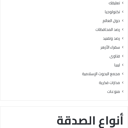
تعليقك
أ
ا
ز
ل
تكنولوجيا
ه
ب
حول العالم
ر
ح
ي
و
رصد المحافظات
ة
ث
رصد وتفنيد
ل
ا
م
ل
سفراء الأزهر
ع
إ
فتاوى
ا
س
ه
ل
ليبيا
د
ا
مجمع البحوث الإسلامية
ف
م
ل
يَّ
مدارات فكرية
س
ة
منوعات
ط
)
ي
:
ن
ا
ب
ل
أنواع الصدقة
ن
هُ
س
و