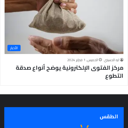
ج
ر
أ
س
ا
س
ل
ت
الأخبار
ح
ق
ايه الحسيني
الخميس, 1 فبراير 2024
ي
مركز الفتوى الإلكترونية يوضح أنواع صدقة
ق
التطوع
ا
ل
سِّ
ل
م
ا
ل
الطقس
م
ج