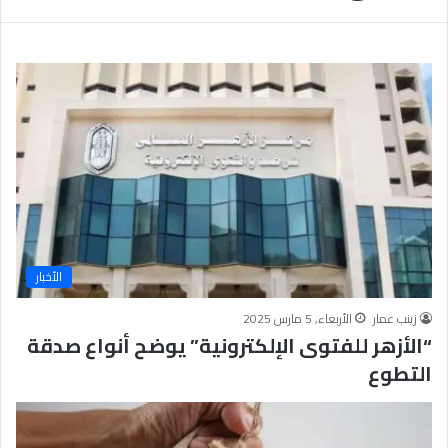
ب
يَّ
ة
ة
ن
ا
ج
ل
ا
إ
ح
ي
9
م
7
ا
.
ن
7
يَّ
%
ة
و
ا
الأخبار
ل
أ
زينب عمار
الأربعاء, 5 مارس 2025
خ
“الأزهر للفتوى الإلكترونية” يوضح أنواع صدقة
ل
ا
التطوع
ق
يَّ
ة
ح