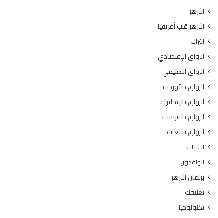
ل
2
الأزهر
ك
6
الأزهر قلب أفريقيا
ه
ط
ا
نً
التراث
»
ا
الرواق الإقتصادي
.
م
.
ن
الرواق التعليمي
«
ا
الرواق بالأوردية
خ
ل
ر
الرواق بالإنجليزية
م
ي
س
الرواق بالفرنسية
ج
ا
الرواق باللغات
ي
ع
ا
د
الشباب
ل
ا
الوافدون
أ
ت
ز
ا
برلمان الأزهر
ه
ل
تعليقك
ر
إ
»
ن
تكنولوجيا
ب
س