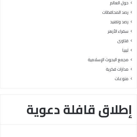
حول العالم
ب
ا
ن
ن
رصد المحافظات
ي
ي
رصد وتفنيد
س
ة
و
إ
سفراء الأزهر
ي
ل
فتاوى
ف
ى
ي
ق
ليبيا
ط
ط
مجمع البحوث الإسلامية
ل
ا
ق
ع
مدارات فكرية
ب
غ
منوعات
ر
ز
ن
ة
ا
م
إطلاق قافلة دعوية
جً
ا
ل
ت
ع