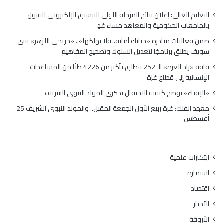
ا
ة
د
»
التعليم العالي: إعلان نتائج المرحلة الأولى للتنسيق الإلكتروني للقبول
ر
ا
بالجامعات الحكومية والمعاهد مساء غدٍ
ة
ل
ضمن فعاليات مبادرة «حياتك أمانة.. فلا تهلكها».. «خريجي الأزهر» ببني
«
ـ
سويف يطلق برنامجًا لتعديل السلوك وتصحيح المفاهيم
ح
2
ي
5
قافة «زاد العزة» الـ 252 تنطلق بأكثر من 4226 طنًا من المساعدات
ا
2
الإنسانية إلى قطاع غزة
ت
ت
«الإفتاء» توضح كيفية الاحتفال بذكرى المولد النبوي الشريف
ك
ن
أ
ط
معهد الفلك: غرة ربيع الأول الجمعة المقبل.. والمولد النبوي الشريف 25
م
ل
أغسطس
ا
ق
ن
ب
ة
أ
ابتكارات علمية
.
ك
.
ث
استمارة
ف
ر
اقتصاد
ل
م
ا
ن
الأخبار
ت
4
الأروقة
ه
2