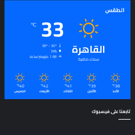
م
الطقس
33
℃
القاهرة
38º - 30º
36%
1.68 كيلومتر/ساعة
سماء صافية
40
42
41
39
38
℃
℃
℃
℃
℃
الأحد
الأثنين
الثلاثاء
الأربعاء
الخميس
تابعنا على فيسبوك