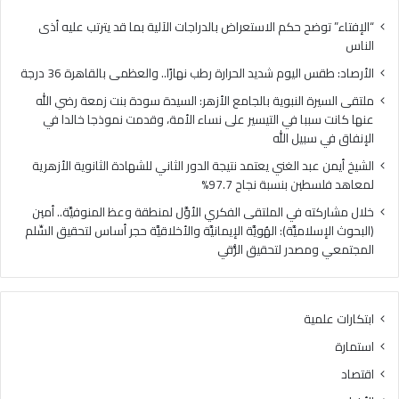
ل
ل
ي
ن
“الإفتاء” توضح حكم الاستعراض بالدراجات الآلية بما قد يترتب عليه أذى
و
ب
الناس
م
و
الأرصاد: طقس اليوم شديد الحرارة رطب نهارًا.. والعظمى بالقاهرة 36 درجة
ش
ي
د
ة
ملتقى السيرة النبوية بالجامع الأزهر: السيدة سودة بنت زمعة رضي الله
ي
ب
عنها كانت سببا في التيسير على نساء الأمة، وقدمت نموذجا خالدا في
د
ا
الإنفاق في سبيل الله
ا
ل
الشيخ أيمن عبد الغني يعتمد نتيجة الدور الثاني للشهادة الثانوية الأزهرية
ل
ج
لمعاهد فلسطين بنسبة نجاح 97.7%
ح
ا
ر
م
خلال مشاركته في الملتقى الفكري الأوَّل لمنطقة وعظ المنوفيَّة.. أمين
ا
ع
(البحوث الإسلاميَّة): الهُويَّة الإيمانيَّة والأخلاقيَّة حجر أساس لتحقيق السِّلم
ر
ا
المجتمعي ومصدر لتحقيق الرُّقي
ة
ل
ر
أ
ط
ز
ابتكارات علمية
ب
ه
ن
ر
استمارة
ه
:
اقتصاد
ا
ا
رً
ل