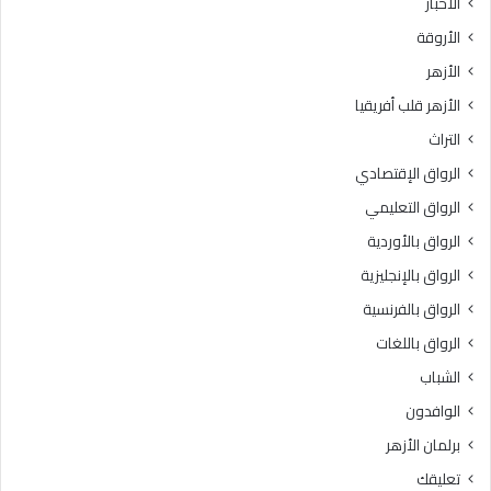
الأخبار
ا
س
الأروقة
.
ي
.
د
الأزهر
و
ة
الأزهر قلب أفريقيا
ا
س
ل
و
التراث
ع
د
الرواق الإقتصادي
ظ
ة
م
ب
الرواق التعليمي
ى
ن
الرواق بالأوردية
ب
ت
ا
الرواق بالإنجليزية
ز
ل
م
الرواق بالفرنسية
ق
ع
الرواق باللغات
ا
ة
ه
ر
الشباب
ر
ض
الوافدون
ة
ي
3
ا
برلمان الأزهر
6
ل
تعليقك
د
ل