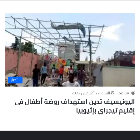
ر
ع
ل
ى
ن
س
ا
ء
ا
ل
أ
م
الأخبار
ة
،
زينب عمار
السبت, 27 أغسطس 2022
و
اليونيسيف تدين استهداف روضة أطفال فى
ق
د
إقليم تيجراي بإثيوبيا
م
ت
ن
م
و