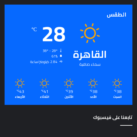
ذ
ج
الطقس
28
ا
خ
℃
ا
ل
د
القاهرة
ا
38º - 28º
61%
ف
2.84 كيلومتر/ساعة
ي
سماء صافية
ا
ل
إ
ن
43
41
39
38
38
℃
℃
℃
℃
℃
ف
السبت
الأحد
الأثنين
الثلاثاء
الأربعاء
ا
ق
ف
تابعنا على فيسبوك
ي
س
ب