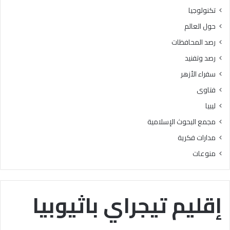
ر
ه
تكنولوجيا
ج
ع
حول العالم
ة
ن
ه
رصد المحافظات
ا
رصد وتفنيد
ك
ا
سفراء الأزهر
ن
فتاوى
ت
س
ليبيا
ب
مجمع البحوث الإسلامية
ب
ا
مدارات فكرية
ف
منوعات
ي
ا
ل
ت
إقليم تيجراي باثيوبيا
ي
س
ي