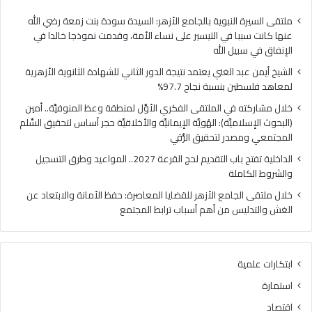
ا
ي
ل
ا
ملتقى السيرة النبوية بالجامع الأزهر: السيدة سودة بنت زمعة رضي الله
غ
ل
عنها كانت سببا في التيسير على نساء الأمة، وقدمت نموذجا خالدا في
ن
م
الإنفاق في سبيل الله
ي
ل
الشيخ أيمن عبد الغني يعتمد نتيجة الدور الثاني للشهادة الثانوية الأزهرية
ي
ت
لمعاهد فلسطين بنسبة نجاح 97.7%
ع
ق
ت
ى
خلال مشاركته في الملتقى الفكري الأوَّل لمنطقة وعظ المنوفيَّة.. أمين
م
ا
(البحوث الإسلاميَّة): الهُويَّة الإيمانيَّة والأخلاقيَّة حجر أساس لتحقيق السِّلم
د
ل
المجتمعي ومصدر لتحقيق الرُّقي
ن
ف
الداخلية تفتح باب التقديم لحج القرعة 2027.. المواعيد وطرق التسجيل
ت
ك
والشروط الكاملة
ي
ر
ج
ي
خلال ملتقى الجامع الأزهر للقضايا المعاصرة: حفظ الأمانة والابتعاد عن
ة
ا
الغش والتدليس من أهم أسباب ترابط المجتمع
ا
ل
ل
أ
د
وَّ
ابتكارات علمية
و
ل
ر
ل
استمارة
ا
م
اقتصاد
ل
ن