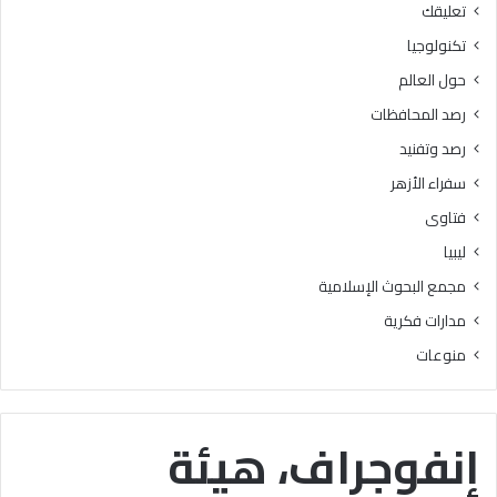
تعليقك
أ
ا
ز
ل
تكنولوجيا
ه
ب
حول العالم
ر
ح
ي
و
رصد المحافظات
ة
ث
رصد وتفنيد
ل
ا
م
ل
سفراء الأزهر
ع
إ
فتاوى
ا
س
ه
ل
ليبيا
د
ا
مجمع البحوث الإسلامية
ف
م
ل
يَّ
مدارات فكرية
س
ة
منوعات
ط
)
ي
:
ن
ا
ب
ل
إنفوجراف، هيئة
ن
هُ
س
و