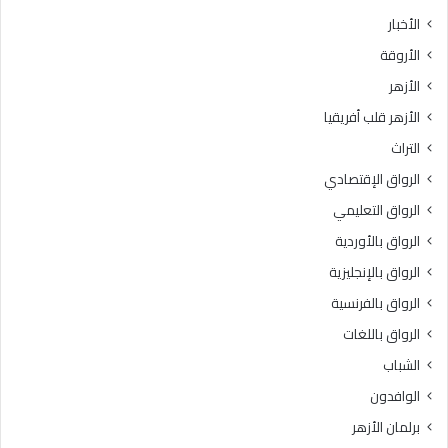
ث
ط
الأخبار
ا
ق
الأروقة
ن
ة
ي
و
الأزهر
ل
ع
الأزهر قلب أفريقيا
ل
ظ
ش
ا
التراث
ه
ل
الرواق الإقتصادي
ا
م
د
ن
الرواق التعليمي
ة
و
الرواق بالأوردية
ا
ف
ل
الرواق بالإنجليزية
يَّ
ث
ة
الرواق بالفرنسية
ا
.
الرواق باللغات
ن
.
و
أ
الشباب
ي
م
الوافدون
ة
ي
ا
ن
برلمان الأزهر
ل
(