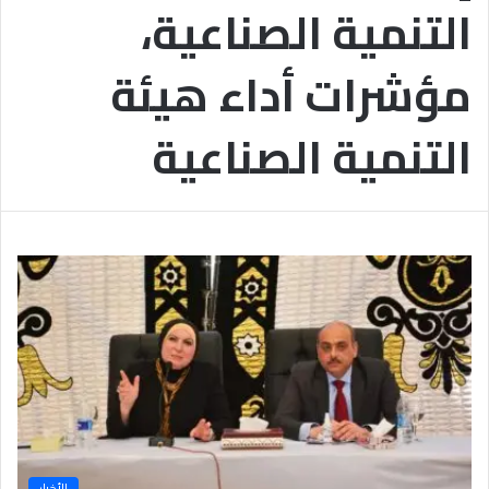
التنمية الصناعية،
ب
يَّ
ة
ة
ن
ا
مؤشرات أداء هيئة
ج
ل
ا
إ
ح
ي
التنمية الصناعية
9
م
7
ا
.
ن
7
يَّ
%
ة
و
ا
ل
أ
خ
ل
ا
ق
يَّ
ة
ح
الأخبار