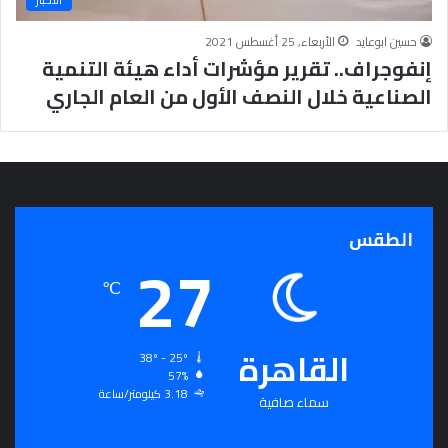
ج
ر
حسين ابوعايد
الأربعاء, 25 أغسطس 2021
أ
إنفوجراف.. تقرير مؤشرات أداء هيئة التنمية
س
الصناعية خلال النصف الأول من العام الجاري
ا
س
ل
ت
ح
ق
ي
الطقس
27
ق
ا
℃
ل
سِّ
ل
القاهرة
م
38º - 25º
ا
57%
3.18 كيلومتر/ساعة
ل
سماء صافية
م
ج